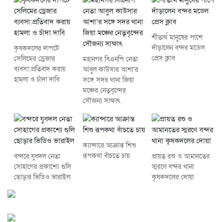
শীতার্থ মানুষের পাশে
দাঁড়ালেন বন্দর মডেল
কৃষকদলের দাপটে
প্রেস ক্লাব
সেলিমের ড্রেজার
মহানগর বিএনপি নেতা
ব্যবসা:প্রতিবাদ করায়
আবুল কাউসার আশা’র
হামলা ও চাঁদা দাবি
সঙ্গে সদর থানা জিয়া
মঞ্চের নেতৃবৃন্দের
সৌজন্য সাক্ষাৎ
ক্যান্সারে আক্রান্ত শিশু
রূপকথা বাঁচতে চায়
বন্দরে যুবদল নেতা
প্রায়ত রশু ও আমানতের
সোহাগের প্রকাশ্যে গুলি
স্মরণে বন্দর থানা
ছোড়ার ভিডিও ভারাইল
কৃষকদলের দোয়া