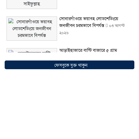
সোনারগাঁওয়ে ভয়াবহ লোডশেডিংয়ে
জনজীবন চরমভাবে বিপর্যস্ত
০৩ আগস্ট
২০২৬
আড়াইহাজারে বান্টি বাজারে ৫ গ্রাম
হেরোইনসহ যুবক গ্রেপ্তার
০৩ আগস্ট ২০২৬
ফেসবুকে যুক্ত থাকুন
আড়াইহাজারে জেলেদের জালে উঠে এলো
শর্টগান
০৩ আগস্ট ২০২৬
সোনারগাঁয়ে ৬৮ পিস ইয়াবাসহ নারী মাদক
ব্যবসায়ী গ্রেফতার
০৩ আগস্ট ২০২৬
সোনারগাঁয়ে পরিত্যক্ত উন্নয়ন প্রকল্প: