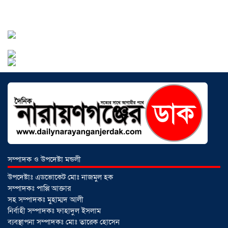
ঠিকাদারের গাফিলতি নাকি তদারকির অভাব
০২ আগস্ট ২০২৬
নারায়ণগঞ্জে জাতীয় যুব শক্তির নতুন কমিটি,
নেতৃত্বে বাঁধন-ইমন
০২ আগস্ট ২০২৬
আড়াইহাজারে বিএনপি-জামায়াতের মিছিলে
মুখোমুখি অবস্থান
০১ আগস্ট ২০২৬
সম্পাদক ও উপদেষ্টা মন্ডলী
সোনারগাঁয়ে দুটি হাসপাতালকে ভ্রাম্যমান
উপদেষ্টাঃ এডভোকেট মোঃ নাজমুল হক
আদালতের ৩ লাখ টাকা জরিমানা
০১
সম্পাদকঃ পাপ্পি আক্তার
আগস্ট ২০২৬
সহ সম্পাদকঃ মুহাম্মদ আলী
নির্বাহী সম্পাদকঃ ফাহাদুল ইসলাম
ব্যবস্থাপনা সম্পাদকঃ মোঃ তারেক হোসেন