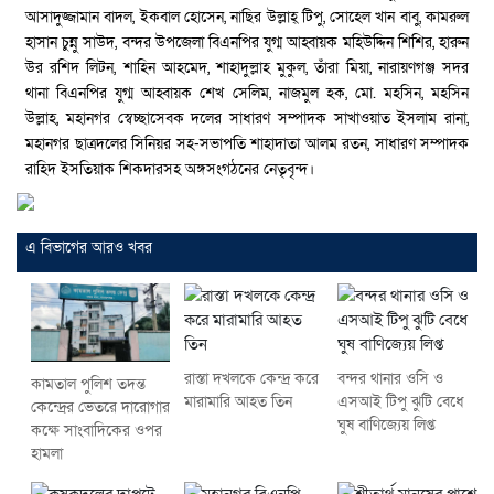
আসাদুজ্জামান বাদল, ইকবাল হোসেন, নাছির উল্লাহ্ টিপু, সোহেল খান বাবু, কামরুল
হাসান চুন্নু সাউদ, বন্দর উপজেলা বিএনপির যুগ্ম আহ্বায়ক মহিউদ্দিন শিশির, হারুন
উর রশিদ লিটন, শাহিন আহমেদ, শাহাদুল্লাহ মুকুল, তঁারা মিয়া, নারায়ণগঞ্জ সদর
থানা বিএনপির যুগ্ম আহ্বায়ক শেখ সেলিম, নাজমুল হক, মো. মহসিন, মহসিন
উল্লাহ, মহানগর স্বেচ্ছাসেবক দলের সাধারণ সম্পাদক সাখাওয়াত ইসলাম রানা,
মহানগর ছাত্রদলের সিনিয়র সহ-সভাপতি শাহাদাতা আলম রতন, সাধারণ সম্পাদক
রাহিদ ইসতিয়াক শিকদারসহ অঙ্গসংগঠনের নেতৃবৃন্দ।
এ বিভাগের আরও খবর
রাস্তা দখলকে কেন্দ্র করে
বন্দর থানার ওসি ও
কামতাল পুলিশ তদন্ত
মারামারি আহত তিন
এসআই টিপু ঝুটি বেধে
কেন্দ্রের ভেতরে দারোগার
ঘুষ বাণিজ্যেয় লিপ্ত
কক্ষে সাংবাদিকের ওপর
হামলা