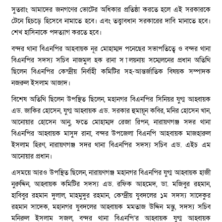
সুতরাং আমাদের জনগণের ভোটের অধিকার প্রতিষ্ঠা করতে হলে এই সরকারকে
টেনে হিচড়ে হিসেবে নামাতে হবে। এবং তত্ত্বাবধান সরকারের দাবি মানাতে হবে।
শেখ হাসিনাকে পদত্যাগ করতে হবে।
বন্দর থানা বিএনপির আহবায়ক নূর মোহাম্মদ পনেছের সভাপতিত্বে ও বন্দর থানা
বিএনপির সদস্য সচিব নাজমুল হক রানা স ালয়নায় সম্মেলনের প্রধান অতিথি
ছিলেন বিএনপির কেন্দ্রীয় নির্বাহী কমিটির সহ-আন্তর্জাতিক বিষয়ক সম্পাদক
নজরুল ইসলাম আজাদ।
বিশেষ অতিথি ছিলেন উপস্থিত ছিলেন, মহানগর বিএনপির সিনিয়র যুগ্ম আহ্বায়ক
এড. জাকির হোসেন, যুগ্ম আহ্বায়ক এড. সরকার হুমায়ূন কবির, মনির হোসেন খান,
আনোয়ার হোসেন আনু, ফতে মোহাম্মদ রেজা রিপন, নারায়ণগঞ্জ সদর থানা
বিএনপির আহ্বায়ক মাসুদ রানা, বন্দর উপজেলা বিএনপি আহবায়ক মাজহারুল
ইসলাম হিরণ, নারায়ণগঞ্জ সদর থানা বিএনপির সদস্য সচিব এড. এইচ এম
আনোয়ার প্রধান।
এসময়ে আরও উপস্থিত ছিলেন, নারায়ণগঞ্জ মহানগর বিএনপির যুগ্ম আহ্বায়ক হাজী
নুরুদ্দিন, আহ্বায়ক কমিটির সদস্য এড. রফিক আহমেদ, ডা. মজিবুর রহমান,
হাবিবুর রহমান দুলাল, মাহমুদুর রহমান, কেন্দ্রীয় যুবদলের ১ম সদস্য সাদেকুর
রহমান সাদেক, মহানগর যুবদলের আহ্বায়ক মমতাজ উদ্দিন মন্তু, সদস্য সচিব
মনিরুল ইসলাম সজল, বন্দর থানা বিএনপি’র আহ্বায়ক যুগ্ম আহ্বায়ক