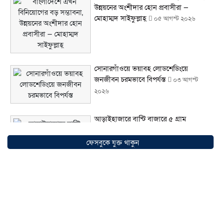
উন্নয়নের অংশীদার হোন প্রবাসীরা —
মোহাম্মদ সাইফুল্লাহ্
০৫ আগস্ট ২০২৬
সোনারগাঁওয়ে ভয়াবহ লোডশেডিংয়ে
জনজীবন চরমভাবে বিপর্যস্ত
০৩ আগস্ট
২০২৬
আড়াইহাজারে বান্টি বাজারে ৫ গ্রাম
হেরোইনসহ যুবক গ্রেপ্তার
০৩ আগস্ট ২০২৬
ফেসবুকে যুক্ত থাকুন
আড়াইহাজারে জেলেদের জালে উঠে এলো
শর্টগান
০৩ আগস্ট ২০২৬
সোনারগাঁয়ে ৬৮ পিস ইয়াবাসহ নারী মাদক
ব্যবসায়ী গ্রেফতার
০৩ আগস্ট ২০২৬