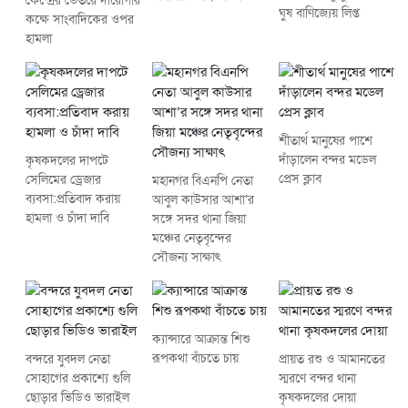
কেন্দ্রের ভেতরে দারোগার
ঘুষ বাণিজ্যেয় লিপ্ত
কক্ষে সাংবাদিকের ওপর
হামলা
শীতার্থ মানুষের পাশে
দাঁড়ালেন বন্দর মডেল
কৃষকদলের দাপটে
প্রেস ক্লাব
সেলিমের ড্রেজার
মহানগর বিএনপি নেতা
ব্যবসা:প্রতিবাদ করায়
আবুল কাউসার আশা’র
হামলা ও চাঁদা দাবি
সঙ্গে সদর থানা জিয়া
মঞ্চের নেতৃবৃন্দের
সৌজন্য সাক্ষাৎ
ক্যান্সারে আক্রান্ত শিশু
রূপকথা বাঁচতে চায়
বন্দরে যুবদল নেতা
প্রায়ত রশু ও আমানতের
সোহাগের প্রকাশ্যে গুলি
স্মরণে বন্দর থানা
ছোড়ার ভিডিও ভারাইল
কৃষকদলের দোয়া