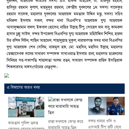
নুরুদ্দিন, আহ্বায়ক কমিটির সদস্য এড. রফিক আহমেদ, ডা. মজিবুর রহমান,
হাবিবুর রহমান দুলাল, মাহমুদুর রহমান, কেন্দ্রীয় যুবদলের ১ম সদস্য সাদেকুর
রহমান সাদেক, মহানগর যুবদলের আহ্বায়ক মমতাজ উদ্দিন মন্তু, সদস্য সচিব
মনিরুল ইসলাম সজল, বন্দর থানা বিএনপি’র আহ্বায়ক যুগ্ম আহ্বায়ক
আসাদুজ্জামান বাদল, ইকবাল হোসেন, নাছির উল্লাহ্ টিপু, সোহেল খান বাবু, কামরুল
হাসান চুন্নু সাউদ, বন্দর উপজেলা বিএনপির যুগ্ম আহ্বায়ক মহিউদ্দিন শিশির, হারুন
উর রশিদ লিটন, শাহিন আহমেদ, শাহাদুল্লাহ মুকুল, নারায়ণগঞ্জ সদর থানা বিএনপির
যুগ্ম আহ্বায়ক শেখ সেলিম, নাজমুল হক, মো. মহসিন, মহসিন উল্লাহ, মহানগর
স্বেচ্ছাসেবক দলের সাধারণ সম্পাদক সাখাওয়াত ইসলাম রানা, মহানগর ছাত্রদলের
সিনিয়র সহ-সভাপতি শাহাদাতা আলম রতন, সাধারণ সম্পাদক রাহিদ ইসতিয়াক
শিকদারসহ অঙ্গসংগঠনের নেতৃবৃন্দ।
এ বিভাগের আরও খবর
বন্দর থানার ওসি ও
রাস্তা দখলকে কেন্দ্র করে
কামতাল পুলিশ তদন্ত
এসআই টিপু ঝুটি বেধে
মারামারি আহত তিন