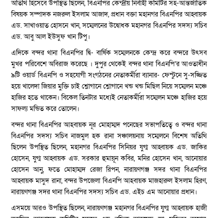
অতিথি হিসেবে উপস্থিত ছিলেন, বিএনপির কেন্দ্রীয় নির্বাহী কমিটির সহ-আন্তর্জাতিক
বিষয়ক সম্পাদক নজরুল ইসলাম আজাদ, প্রধান বক্তা মহানগর বিএনপির আহ্বায়ক
এড. সাখাওয়াত হোসনে খান, সম্মেলনের উদ্বোধক মহানগর বিএনপির সদস্য সচিব
এড. আবু আল ইউসুফ খান টিপু।
এদিকে বন্দর থানা বিএনপির দ্বি- বার্ষিক সম্মেলনকে কেন্দ্র করে বন্দরে উৎসব
মুখর পরিবেশে অবিরাজ করেছে । দুপুর থেকেই বন্দর থানা বিএনপি’র আওতাধীন
৯টি ওয়ার্ড বিএনপি ও সহযোগী সংগঠনের নেতাকর্মীরা ব্যানার- ফেস্টুনে সু-সজ্জিত
হয়ে খালেদা জিয়ার মুক্তি চাই শ্লোগানে শ্লোগানে খন্ড খন্ড মিছিল নিয়ে সম্মেলন মঞ্চে
হাজির হতে থাকেন। বিকেল তিনটার মধ্যেই নেতাকর্মীরা সম্মেলন মঞ্চে হাজির হয়ে
সাফল্য মন্ডিত করে তোলেন।
বন্দর থানা বিএনপির আহবায়ক নূর মোহাম্মদ পনেছের সভাপতিত্বে ও বন্দর থানা
বিএনপির সদস্য সচিব নাজমুল হক রানা সঞ্চালয়নায় সম্মেলনে বিশেষ অতিথি
ছিলেন উপস্থিত ছিলেন, মহানগর বিএনপির সিনিয়র যুগ্ম আহ্বায়ক এড. জাকির
হোসেন, যুগ্ম আহ্বায়ক এড. সরকার হুমায়ূন কবির, মনির হোসেন খান, আনোয়ার
হোসেন আনু, ফতে মোহাম্মদ রেজা রিপন, নারায়ণগঞ্জ সদর থানা বিএনপির
আহ্বায়ক মাসুদ রানা, বন্দর উপজেলা বিএনপি আহবায়ক মাজহারুল ইসলাম হিরণ,
নারায়ণগঞ্জ সদর থানা বিএনপির সদস্য সচিব এড. এইচ এম আনোয়ার প্রধান।
এসময়ে আরও উপস্থিত ছিলেন, নারায়ণগঞ্জ মহানগর বিএনপির যুগ্ম আহ্বায়ক হাজী