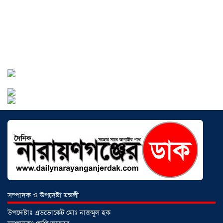
সোনারগাঁয়ে পরিত্যক্ত উন্নয়ন প্রকল্প:
ঠিকাদারের গাফিলতি নাকি তদারকির অভাব
০২ আগস্ট ২০২৬
নারায়ণগঞ্জে জাতীয় যুব শক্তির নতুন কমিটি,
নেতৃত্বে বাঁধন-ইমন
০২ আগস্ট ২০২৬
আড়াইহাজারে বিএনপি-জামায়াতের মিছিলে
মুখোমুখি অবস্থান
০১ আগস্ট ২০২৬
সম্পাদক ও উপদেষ্টা মন্ডলী
সোনারগাঁয়ে দুটি হাসপাতালকে ভ্রাম্যমান
উপদেষ্টাঃ এডভোকেট মোঃ নাজমুল হক
আদালতের ৩ লাখ টাকা জরিমানা
০১