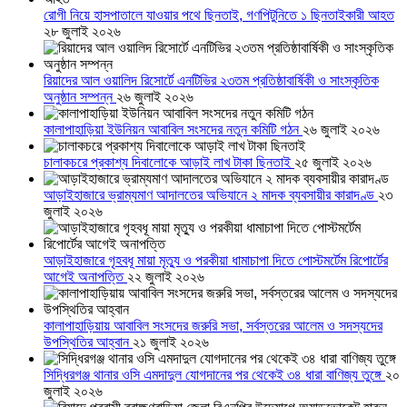
রোগী নিয়ে হাসপাতালে যাওয়ার পথে ছিনতাই, গণপিটুনিতে ১ ছিনতাইকারী আহত
২৮ জুলাই ২০২৬
রিয়াদের আল ওয়ালিদ রিসোর্টে এনটিভির ২৩তম প্রতিষ্ঠাবার্ষিকী ও সাংস্কৃতিক
অনুষ্ঠান সম্পন্ন
২৬ জুলাই ২০২৬
কালাপাহাড়িয়া ইউনিয়ন আবাবিল সংসদের নতুন কমিটি গঠন
২৬ জুলাই ২০২৬
চালাকচরে প্রকাশ্য দিবালোকে আড়াই লাখ টাকা ছিনতাই
২৫ জুলাই ২০২৬
আড়াইহাজারে ভ্রাম্যমাণ আদালতের অভিযানে ২ মাদক ব্যবসায়ীর কারাদণ্ড
২৩
জুলাই ২০২৬
আড়াইহাজারে গৃহবধূ মায়া মৃত্যু ও পরকীয়া ধামাচাপা দিতে পোস্টমর্টেম রিপোর্টের
আগেই অনাপত্তি
২২ জুলাই ২০২৬
কালাপাহাড়িয়ায় আবাবিল সংসদের জরুরি সভা, সর্বস্তরের আলেম ও সদস্যদের
উপস্থিতির আহ্বান
২১ জুলাই ২০২৬
সিদ্ধিরগঞ্জ থানার ওসি এমদাদুল যোগদানের পর থেকেই ৩৪ ধারা বাণিজ্য তুঙ্গে
২০
জুলাই ২০২৬