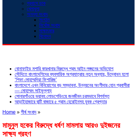
প্রবাসে ডাক
খেলাধুলা
অনন্যা সংবাদ
সংগঠন
নিখোঁজ সংবাদ
সাক্ষাৎকার
বিনোদন
শিরোনাম
বোনাফাইড মশারি কারখানার বিরুদ্ধে শ্রম আইন লঙ্ঘনের অভিযোগ
সৌদিতে বাংলাদেশিদের ব্যবসায়িক অগ্রযাত্রায় নতুন অধ্যায়, উদ্বোধন হলো
‘শিফা মোহাম্মদিয়া ফিশারিজ’
বাংলাদেশে এখন বিনিয়োগের বড় সম্ভাবনা, উন্নয়নের অংশীদার হোন প্রবাসীরা
— মোহাম্মদ সাইফুল্লাহ্
সোনারগাঁওয়ে ভয়াবহ লোডশেডিংয়ে জনজীবন চরমভাবে বিপর্যস্ত
আড়াইহাজারে বান্টি বাজারে ৫ গ্রাম হেরোইনসহ যুবক গ্রেপ্তার
Home
»
শীর্ষ সংবাদ
»
মামুনুল হকের বিরুদ্ধে ধর্ষণ মামলায় আরও দুইজনের
সাক্ষ্য গ্রহণ