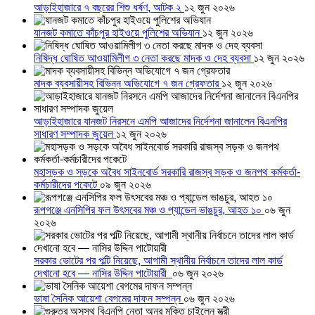
আড়াইহাজারে ৭ বছরের শিশু ধর্ষণ, আটক ২
১২ জুন ২০২৬
যানজট কমাতে কাঁচপুর হাইওয়ে পুলিশের অভিযান
১২ জুন ২০২৬
নিষিদ্ধ ঘোষিত আওয়ামিলীগ ৩ নেতা করছে মাদক ও দেহ ব্যবসা
১২ জুন ২০২৬
মাদক ব্যবসায়ীসহ বিভিন্ন অভিযোগে ৭ জন গ্রেফতার
১২ জুন ২০২৬
আড়াইহাজারে যানজট নিরসনে এমপি আজাদের নির্দেশনা জানালেন বিএনপির
সাধারণ সম্পাদক জুয়েল
১২ জুন ২০২৬
মহাসড়ক ও সড়কে অবৈধ সাইনবোর্ড সরকারি রাজস্ব সড়ক ও জনপথ কর্মকর্তা-
কর্মচারীদের পকেটে
০৯ জুন ২০২৬
রূপগঞ্জে এনসিপির ফল উৎসবের মঞ্চ ও প্যান্ডেল ভাঙচুর, আহত ১০
০৬ জুন
২০২৬
সরকার ভোটের পর পল্টি নিয়েছে, আগামী স্থানীয় নির্বাচনে তাদের লাল কার্ড
দেখানো হবে — নাসির উদ্দিন পাটোয়ারী
০৬ জুন ২০২৬
ভাষা সৈনিক আয়েশা বেগমের দাফন সম্পন্ন
০৬ জুন ২০২৬