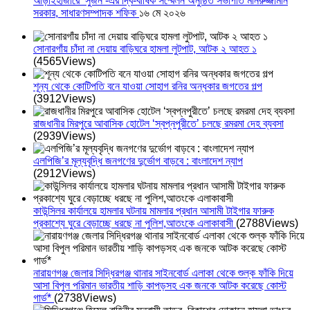
আড়াইহাজারে ‘সুজন’-এর দ্বি-বার্ষিক সম্মেলন অনুষ্ঠিত সভাপতি মনিরুজ্জামান
সরকার, সাধারণসম্পাদক শফিক
১৬ মে ২০২৬
সোনারগাঁয় চাঁদা না দেয়ায় বাড়িঘরে হামলা লুটপাট, আটক ২ আহত ১
(4565Views)
শূন্য থেকে কোটিপতি বনে যাওয়া সোহাগ রনির অন্ধকার জগতের গল্প
(3912Views)
রাজধানীর মিরপুরে আবাসিক হোটেল ‘স্বপ্নপুরীতে’ চলছে রমরমা দেহ ব্যবসা
(2939Views)
এলপিজি’র মূল্যবৃদ্ধি জনগণের দুর্ভোগ বাড়বে : বাংলাদেশ ন্যাপ
(2912Views)
কাউন্সিলর কার্যালয়ে হামলার ঘটনায় মামলার প্রধান আসামী টাইগার ফারুক
প্রকাশ্যে ঘুরে বেড়াচ্ছে ধরছে না পুলিশ,আতংকে এলাকাবাসী
(2788Views)
নারায়ণগঞ্জ জেলার সিদ্ধিরগঞ্জ থানার সাইনবোর্ড এলাকা থেকে শুল্ক ফাঁকি দিয়ে
আসা বিপুল পরিমান ভারতীয় শাড়ি কাপড়সহ এক জনকে আটক করেছে কোস্ট
গার্ড*
(2738Views)