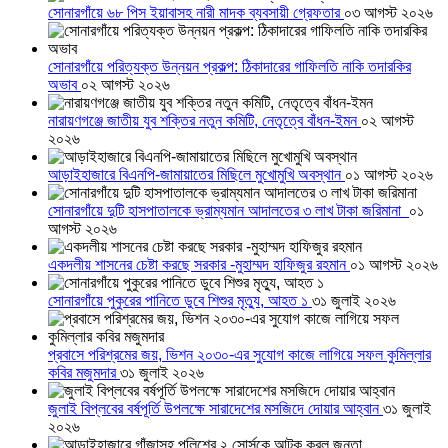
সোনারগাঁয়ে ৬৮ পিস ইয়াবাসহ নারী মাদক ব্যবসায়ী গ্রেফতার
০৩ আগস্ট ২০২৬
সোনারগাঁয়ে পরিত্যক্ত উন্নয়ন প্রকল্প: ঠিকাদারের গাফিলতি নাকি তদারকির
অভাব
০২ আগস্ট ২০২৬
নারায়ণগঞ্জে জাতীয় যুব শক্তির নতুন কমিটি, নেতৃত্বে বাঁধন-ইমন
০২ আগস্ট
২০২৬
আড়াইহাজারে বিএনপি-জামায়াতের মিছিলে মুখোমুখি অবস্থান
০১ আগস্ট ২০২৬
সোনারগাঁয়ে দুটি হাসপাতালকে ভ্রাম্যমান আদালতের ৩ লাখ টাকা জরিমানা
০১
আগস্ট ২০২৬
একদলীয় শাসনের চেষ্টা করছে সরকার -মুহাম্মদ হাফিজুর রহমান
০১ আগস্ট ২০২৬
সোনারগাঁয়ে পুকুরের পানিতে ডুবে শিশুর মৃত্যু, আহত ১
৩১ জুলাই ২০২৬
প্রবাসে পরিশ্রমের জয়, ভিশন ২০৩০-এর সুযোগ কাজে লাগিয়ে সফল কুমিল্লার
কবির মজুমদার
৩১ জুলাই ২০২৬
জুলাই বিপ্লবের বর্ষপূর্তি উপলক্ষে সারাদেশের মসজিদে দোয়ার আহ্বান
৩১ জুলাই
২০২৬