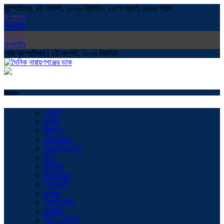
বৃহস্পতিবার, ৬ই আগস্ট, ২০২৬ খ্রিস্টাব্দ, ২২শে শ্রাবণ, ১৪৩৩ বঙ্গাব্দ
ই পেপার
কনভাটার
ই পেপার
কনভাটার
আজ বৃহস্পতিবার | ৬ই আগস্ট, ২০২৬ খ্রিস্টাব্দ
Menu
প্রচ্ছদ
জাতীয়
সারাদেশ
ঢাকা বিভাগ
নারায়ণগঞ্জ সদর
বন্দর
ফতুল্লা
সিদ্ধিরগঞ্জ
সোনারগাঁও
রূপগঞ্জ
আড়াইহাজার
রাজনীতি
অর্থ ও বাণিজ্য