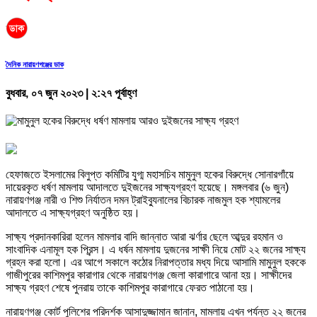
দৈনিক নারায়ণগঞ্জের ডাক
বুধবার, ০৭ জুন ২০২৩ | ২:২৭ পূর্বাহ্ণ
হেফাজতে ইসলামের বিলুপ্ত কমিটির যুগ্ম মহাসচিব মামুনুল হকের বিরুদ্ধে সোনারগাঁয়ে
দায়েরকৃত ধর্ষণ মামলায় আদালতে দুইজনের সাক্ষ্যগ্রহণ হয়েছে। মঙ্গলবার (৬ জুন)
নারায়ণগঞ্জ নারী ও শিশু নির্যাতন দমন ট্রাইব্যুনালের বিচারক নাজমুল হক শ্যামলের
আদালতে এ সাক্ষ্যগ্রহণ অনুষ্ঠিত হয়।
সাক্ষ্য প্রদানকারিরা হলেন মামলার বাদি জান্নাত আরা ঝর্ণার ছেলে আব্দুর রহমান ও
সাংবাদিক এনামূল হক প্রিন্স। এ ধর্ষন মামলায় দুজনের সাক্ষী নিয়ে মোট ২২ জনের সাক্ষ্য
গ্রহন করা হলো। এর আগে সকালে কঠোর নিরাপত্তার মধ্য দিয়ে আসামি মামুনুল হককে
গাজীপুরের কাশিমপুর কারাগার থেকে নারায়ণগঞ্জ জেলা কারাগারে আনা হয়। সাক্ষীদের
সাক্ষ্য গ্রহণ শেষে পুনরায় তাকে কাশিমপুর কারাগারে ফেরত পাঠানো হয়।
নারায়ণগঞ্জ কোর্ট পুলিশের পরিদর্শক আসাদুজ্জামান জানান, মামলায় এখন পর্যন্ত ২২ জনের