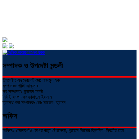
সম্পাদক ও উপদেষ্টা মন্ডলী
উপদেষ্টাঃ এডভোকেট মোঃ নাজমুল হক
সম্পাদকঃ পাপ্পি আক্তার
সহ সম্পাদকঃ মুহাম্মদ আলী
নির্বাহী সম্পাদকঃ ফাহাদুল ইসলাম
ব্যবস্থাপনা সম্পাদকঃ মোঃ তারেক হোসেন
অফিস
অফিসঃ সোনারগাঁও মোগরাপাড়া চৌরাস্তা, পুরাতন নিরাময় ক্লিনিক, দ্বিতীয় তলা।