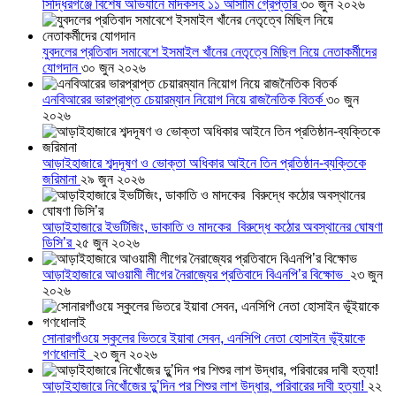
সিদ্ধিরগঞ্জে বিশেষ অভিযানে মাদকসহ ১১ আসামি গ্রেপ্তার
৩০ জুন ২০২৬
যুবদলের প্রতিবাদ সমাবেশে ইসমাইল খাঁনের নেতৃত্বে মিছিল নিয়ে নেতাকর্মীদের
যোগদান
৩০ জুন ২০২৬
এনবিআরের ভারপ্রাপ্ত চেয়ারম্যান নিয়োগ নিয়ে রাজনৈতিক বিতর্ক
৩০ জুন
২০২৬
আড়াইহাজারে শব্দদূষণ ও ভোক্তা অধিকার আইনে তিন প্রতিষ্ঠান-ব্যক্তিকে
জরিমানা
২৯ জুন ২০২৬
আড়াইহাজারে ইভটিজিং, ডাকাতি ও মাদকের বিরুদ্ধে কঠোর অবস্থানের ঘোষণা
ডিসি’র
২৫ জুন ২০২৬
আড়াইহাজারে আওয়ামী লীগের নৈরাজ্যের প্রতিবাদে বিএনপি’র বিক্ষোভ
২৩ জুন
২০২৬
সোনারগাঁওয়ে স্কুলের ভিতরে ইয়াবা সেবন, এনসিপি নেতা হোসাইন ভূঁইয়াকে
গণধোলাই
২৩ জুন ২০২৬
আড়াইহাজারে নিখোঁজের দুু’দিন পর শিশুর লাশ উদ্ধার, পরিবারের দাবী হত্যা!
২২