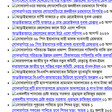
বাংলাদেশে এখন বিনিয়োগের বড় সম্ভাবনা, উন্নয়নের অংশীদার হোন প্রবা
সোনারগাঁওয়ে ভয়াবহ লোডশেডিংয়ে জনজীবন চরমভাবে বিপর্যস্ত
০৩ আ
আড়াইহাজারে বান্টি বাজারে ৫ গ্রাম হেরোইনসহ যুবক গ্রেপ্তার
০৩ আগস
আড়াইহাজারে জেলেদের জালে উঠে এলো শর্টগান
০৩ আগস্ট ২০২৬
সোনারগাঁয়ে ৬৮ পিস ইয়াবাসহ নারী মাদক ব্যবসায়ী গ্রেফতার
০৩ আগস
সোনারগাঁয়ে পরিত্যক্ত উন্নয়ন প্রকল্প: ঠিকাদারের গাফিলতি নাকি তদ
নারায়ণগঞ্জে জাতীয় যুব শক্তির নতুন কমিটি, নেতৃত্বে বাঁধন-ইমন
০২ আগ
আড়াইহাজারে বিএনপি-জামায়াতের মিছিলে মুখোমুখি অবস্থান
০১ আগস
সোনারগাঁয়ে দুটি হাসপাতালকে ভ্রাম্যমান আদালতের ৩ লাখ টাকা জরি
একদলীয় শাসনের চেষ্টা করছে সরকার -মুহাম্মদ হাফিজুর রহমান
০১ আ
সোনারগাঁয়ে পুকুরের পানিতে ডুবে শিশুর মৃত্যু, আহত ১
৩১ জুলাই ২০