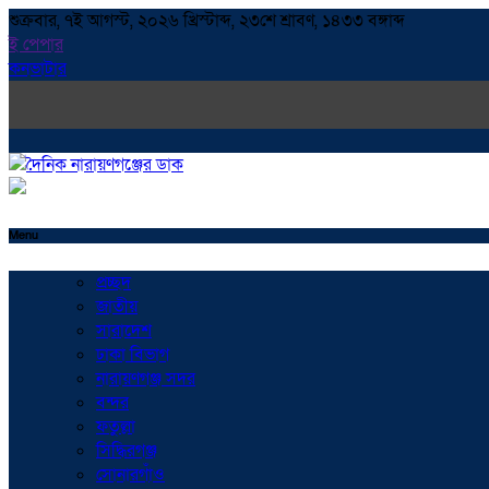
শুক্রবার, ৭ই আগস্ট, ২০২৬ খ্রিস্টাব্দ, ২৩শে শ্রাবণ, ১৪৩৩ বঙ্গাব্দ
ই পেপার
কনভাটার
Menu
প্রচ্ছদ
জাতীয়
সারাদেশ
ঢাকা বিভাগ
নারায়ণগঞ্জ সদর
বন্দর
ফতুল্লা
সিদ্ধিরগঞ্জ
সোনারগাঁও