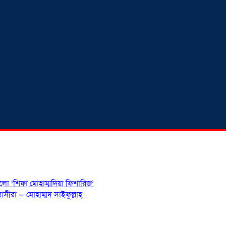
হলো ‘শিফা মোহাম্মদিয়া ফিশারিজ’
সীরা — মোহাম্মদ সাইফুল্লাহ্