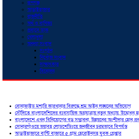
রূপগঞ্জ
আড়াইহাজার
রাজনীতি
অর্থ ও বাণিজ্য
প্রবাসে ডাক
খেলাধুলা
অনন্যা সংবাদ
সংগঠন
নিখোঁজ সংবাদ
সাক্ষাৎকার
বিনোদন
শিরোনাম
বোনাফাইড মশারি কারখানার বিরুদ্ধে শ্রম আইন লঙ্ঘনের অভিযোগ
সৌদিতে বাংলাদেশিদের ব্যবসায়িক অগ্রযাত্রায় নতুন অধ্যায়, উদ্বোধন 
বাংলাদেশে এখন বিনিয়োগের বড় সম্ভাবনা, উন্নয়নের অংশীদার হোন প্রবা
সোনারগাঁওয়ে ভয়াবহ লোডশেডিংয়ে জনজীবন চরমভাবে বিপর্যস্ত
আড়াইহাজারে বান্টি বাজারে ৫ গ্রাম হেরোইনসহ যুবক গ্রেপ্তার