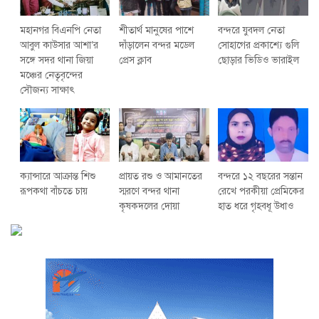
মহানগর বিএনপি নেতা
শীতার্থ মানুষের পাশে
বন্দরে যুবদল নেতা
আবুল কাউসার আশা’র
দাঁড়ালেন বন্দর মডেল
সোহাগের প্রকাশ্যে গুলি
সঙ্গে সদর থানা জিয়া
প্রেস ক্লাব
ছোড়ার ভিডিও ভারাইল
মঞ্চের নেতৃবৃন্দের
সৌজন্য সাক্ষাৎ
ক্যান্সারে আক্রান্ত শিশু
প্রায়ত রশু ও আমানতের
বন্দরে ১২ বছরের সন্তান
রূপকথা বাঁচতে চায়
স্মরণে বন্দর থানা
রেখে পরকীয়া প্রেমিকের
কৃষকদলের দোয়া
হাত ধরে গৃহবধূ উধাও