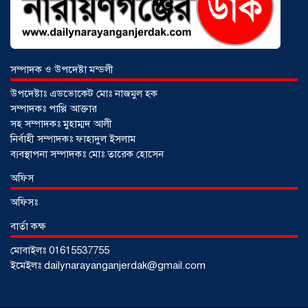
সম্পাদক ও উপদেষ্টা মন্ডলী
উপদেষ্টাঃ এডভোকেট মোঃ নাজমুল হক
সম্পাদকঃ পাপ্পি আক্তার
সহ সম্পাদকঃ মুহাম্মদ আলী
নির্বাহী সম্পাদকঃ ফাহাদুল ইসলাম
ব্যবস্থাপনা সম্পাদকঃ মোঃ তারেক হোসেন
আড়াইহাজারে জেলেদের জালে উঠে এলো
অফিস
শর্টগান
০৩ আগস্ট ২০২৬
অফিসঃ
বার্তা কক্ষ
মোবাইলঃ 01615537755
ইমেইলঃ dailynarayanganjerdak@gmail.com