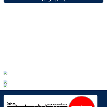
মোহাম্মদিয়া ফিশারিজ’
০৫ আগস্ট ২০২৬
বাংলাদেশে এখন বিনিয়োগের বড় সম্ভাবনা,
উন্নয়নের অংশীদার হোন প্রবাসীরা —
মোহাম্মদ সাইফুল্লাহ্
০৫ আগস্ট ২০২৬
সোনারগাঁওয়ে ভয়াবহ লোডশেডিংয়ে
জনজীবন চরমভাবে বিপর্যস্ত
০৩ আগস্ট
২০২৬
আড়াইহাজারে বান্টি বাজারে ৫ গ্রাম
হেরোইনসহ যুবক গ্রেপ্তার
০৩ আগস্ট ২০২৬