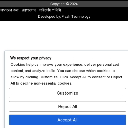
Copyright © 2024
আমাদের কথা
!
যোগাযোগ
!
প্রাইভেসি পলিসি
Developed by:
Flash Technology
সোনারগাঁয়ে ৬৮ পিস ইয়াবাসহ নারী মাদক
ব্যবসায়ী গ্রেফতার
We respect your privacy
০৩ আগস্ট ২০২৬
Cookies help us improve your experience, deliver personalized
content, and analyze traffic. You can choose which cookies to
allow by clicking
Customize
. Click
Accept All
to consent or
Reject
All
to decline non-essential cookies.
সোনারগাঁয়ে পরিত্যক্ত উন্নয়ন প্রকল্প:
ঠিকাদারের গাফিলতি নাকি তদারকির অভাব
Customize
০২ আগস্ট ২০২৬
Reject All
Accept All
নারায়ণগঞ্জে জাতীয় যুব শক্তির নতুন কমিটি,
নেতৃত্বে বাঁধন-ইমন
০২ আগস্ট ২০২৬