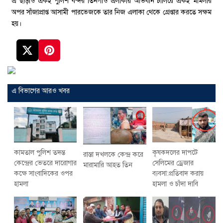
এ ছাড়াও একই পুলিশ বন্দর তিনগাও এলাকায় অভিযান চালিয়ে একই মামলার
অপর সাঁজাপ্রাপ্ত আসামী পারভেজকে তার নিজ এলাকা থেকে গ্রেপ্তার করতে সক্ষম
হয়।
এ বিভাগের আরও খবর
কৃষকদলের দাপটে
কামতাল পুলিশ তদন্ত
রাস্তা দখলকে কেন্দ্র করে
সেলিমের ড্রেজার
কেন্দ্রের ভেতরে দারোগার
মারামারি আহত তিন
ব্যবসা:প্রতিবাদ করায়
কক্ষে সাংবাদিকের ওপর
হামলা ও চাঁদা দাবি
হামলা