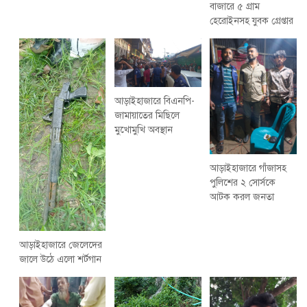
বাজারে ৫ গ্রাম
হেরোইনসহ যুবক গ্রেপ্তার
আড়াইহাজারে বিএনপি-
জামায়াতের মিছিলে
মুখোমুখি অবস্থান
আড়াইহাজারে গাঁজাসহ
পুলিশের ২ সোর্সকে
আটক করল জনতা
আড়াইহাজারে জেলেদের
জালে উঠে এলো শর্টগান