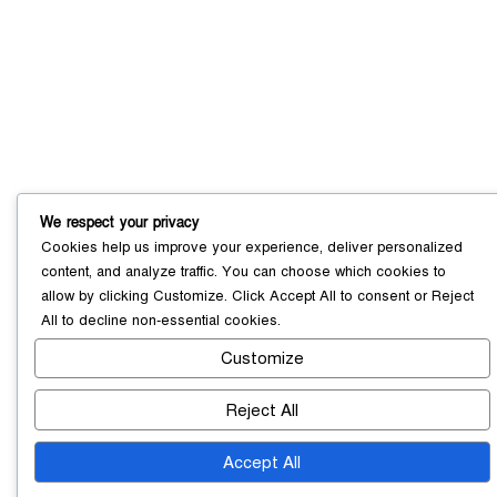
সোনারগাঁয়ে ৬৮ পিস ইয়াবাসহ নারী মাদক
ব্যবসায়ী গ্রেফতার
০৩ আগস্ট ২০২৬
We respect your privacy
সোনারগাঁয়ে পরিত্যক্ত উন্নয়ন প্রকল্প:
Cookies help us improve your experience, deliver personalized
ঠিকাদারের গাফিলতি নাকি তদারকির অভাব
content, and analyze traffic. You can choose which cookies to
০২ আগস্ট ২০২৬
allow by clicking
Customize
. Click
Accept All
to consent or
Reject
All
to decline non-essential cookies.
Customize
নারায়ণগঞ্জে জাতীয় যুব শক্তির নতুন কমিটি,
নেতৃত্বে বাঁধন-ইমন
০২ আগস্ট ২০২৬
Reject All
Accept All