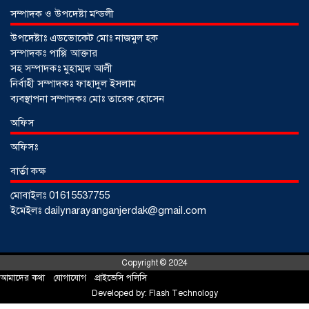
সম্পাদক ও উপদেষ্টা মন্ডলী
উপদেষ্টাঃ এডভোকেট মোঃ নাজমুল হক
সম্পাদকঃ পাপ্পি আক্তার
সহ সম্পাদকঃ মুহাম্মদ আলী
নির্বাহী সম্পাদকঃ ফাহাদুল ইসলাম
ব্যবস্থাপনা সম্পাদকঃ মোঃ তারেক হোসেন
আড়াইহাজারে জেলেদের জালে উঠে এলো
অফিস
শর্টগান
০৩ আগস্ট ২০২৬
অফিসঃ
বার্তা কক্ষ
মোবাইলঃ 01615537755
ইমেইলঃ dailynarayanganjerdak@gmail.com
Copyright © 2024
আমাদের কথা
!
যোগাযোগ
!
প্রাইভেসি পলিসি
Developed by:
Flash Technology