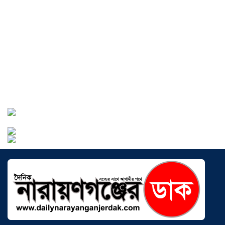
বাংলাদেশে এখন বিনিয়োগের বড় সম্ভাবনা,
উন্নয়নের অংশীদার হোন প্রবাসীরা —
মোহাম্মদ সাইফুল্লাহ্
০৫ আগস্ট ২০২৬
সোনারগাঁওয়ে ভয়াবহ লোডশেডিংয়ে
জনজীবন চরমভাবে বিপর্যস্ত
০৩ আগস্ট
২০২৬
আড়াইহাজারে বান্টি বাজারে ৫ গ্রাম
হেরোইনসহ যুবক গ্রেপ্তার
০৩ আগস্ট ২০২৬