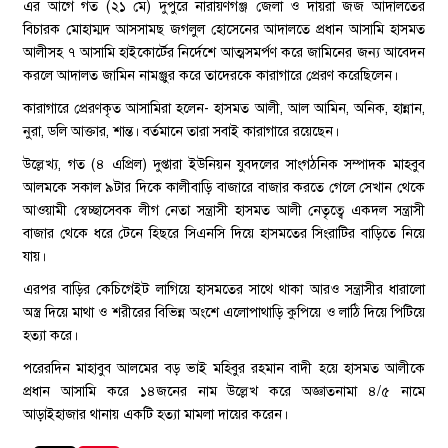
এর আগে গত (২১ মে) দুপুরে নারায়ণগঞ্জ জেলা ও দায়রা জজ আদালতের
বিচারক মোহাম্মদ আসসামছ জগলুল হোসেনের আদালতে প্রধান আসামি হাসমত
আলীসহ ৭ আসামি হাইকোর্টের নির্দেশে আত্মসমর্পণ করে জামিনের জন্য আবেদন
করলে আদালত জামিন নামঞ্জুর করে তাদেরকে কারাগারে প্রেরণ করেছিলেন।
কারাগারে প্রেরণকৃত আসামিরা হলেন- হাসমত আলী, আল আমিন, অনিক, হান্নান,
নুরা, ডলি আক্তার, শান্ত। বর্তমানে তারা সবাই কারাগারে রয়েছেন।
উল্লেখ্য, গত (৪ এপ্রিল) দুপ্তারা ইউনিয়ন যুবদলের সাংগঠনিক সম্পাদক মাহবুব
আলমকে সকাল ৯টার দিকে কালীবাড়ি বাজারে বাজার করতে গেলে সেখান থেকে
আওয়ামী স্বেচ্ছাসেবক লীগ নেতা সন্ত্রাসী হাসমত আলী নেতৃত্বে একদল সন্ত্রাসী
বাজার থেকে ধরে টেনে হিছরে সিএনসি দিয়ে হাসমতের সিংরাটির বাড়িতে নিয়ে
যায়।
এরপর বাড়ির কেচিগেইট লাগিয়ে হাসমতের সাথে থাকা আরও সন্ত্রাসীর ধারালো
অস্ত্র দিয়ে মাথা ও শরীরের বিভিন্ন অংশে এলোপাথাড়ি কুপিয়ে ও লাঠি দিয়ে পিটিয়ে
হত্যা করে।
পরেরদিন মাহাবুব আলমের বড় ভাই মহিবুর রহমান বাদী হয়ে হাসমত আলীকে
প্রধান আসামি করে ১৪জনের নাম উল্লেখ করে অজ্ঞাতনামা ৪/৫ নামে
আড়াইহাজার থানায় একটি হত্যা মামলা দায়ের করেন।