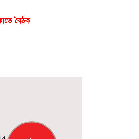
েকাতে বৈঠক