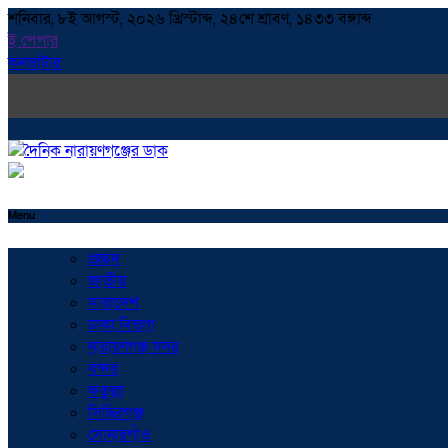
শনিবার, ৮ই আগস্ট, ২০২৬ খ্রিস্টাব্দ, ২৪শে শ্রাবণ, ১৪৩৩ বঙ্গাব্দ
ই পেপার
কনভাটার
Menu
প্রচ্ছদ
জাতীয়
সারাদেশ
ঢাকা বিভাগ
নারায়ণগঞ্জ সদর
বন্দর
ফতুল্লা
সিদ্ধিরগঞ্জ
সোনারগাঁও