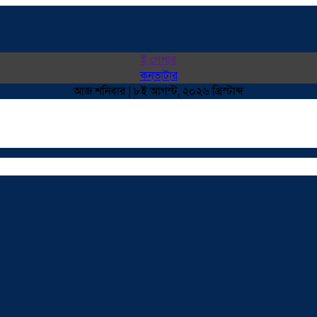
ই পেপার
কনভাটার
আজ শনিবার | ৮ই আগস্ট, ২০২৬ খ্রিস্টাব্দ