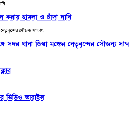
াদ করায় হামলা ও চাঁদা দাবি
সদর থানা জিয়া মঞ্চের নেতৃবৃন্দের সৌজন্য সাক্
ক্লাব
ড়ার ভিডিও ভারাইল