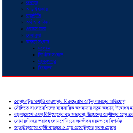
রূপগঞ্জ
আড়াইহাজার
রাজনীতি
অর্থ ও বাণিজ্য
প্রবাসে ডাক
খেলাধুলা
অনন্যা সংবাদ
সংগঠন
নিখোঁজ সংবাদ
সাক্ষাৎকার
বিনোদন
শিরোনাম
বোনাফাইড মশারি কারখানার বিরুদ্ধে শ্রম আইন লঙ্ঘনের অভিযোগ
সৌদিতে বাংলাদেশিদের ব্যবসায়িক অগ্রযাত্রায় নতুন অধ্যায়, উদ্বোধন 
বাংলাদেশে এখন বিনিয়োগের বড় সম্ভাবনা, উন্নয়নের অংশীদার হোন প্রবা
সোনারগাঁওয়ে ভয়াবহ লোডশেডিংয়ে জনজীবন চরমভাবে বিপর্যস্ত
আড়াইহাজারে বান্টি বাজারে ৫ গ্রাম হেরোইনসহ যুবক গ্রেপ্তার