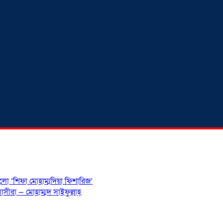
হলো ‘শিফা মোহাম্মদিয়া ফিশারিজ’
সীরা — মোহাম্মদ সাইফুল্লাহ্