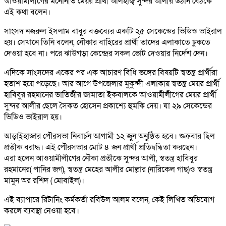
আওয়ামীলীগের মনোনীত মেয়র প্রার্থী আলহাজ্ব সুন্দর আলীর উঠান বেঠকে
এই কথা বলেন।
সাংসদ নজরুল ইসলাম বাবুর বক্তব্যের একটি ২৫ সেকেন্ডের ভিডিও ভাইরাল
হয়। সেখানে তিনি বলেন, নৌকার বাহিরের প্রার্থী তাদের এলাকাতে ঢুকতে
দেওয়া হবে না। পরে ঝাউগড়া কেন্দ্রের সকল ভোট দেওয়ার নির্দেশ দেন।
এদিকে সাংসদের একের পর এক আচারণ বিধি ভঙ্গের বিষয়টি স্বতন্ত্র প্রার্থীরা
হতাশ হয়ে পড়েছে। আর আগে উপজেলার মুকুন্দী এলাকায় স্বতন্ত্র মেয়র প্রার্থী
হাবিবুর রহমানের ভাতিজীর জামাতা ইকবালকে আওয়ামীলীগের মেয়র প্রার্থী
সুন্দর আলীর ছেলে সৈকত হোসেন প্রকাশ্যে হুমকি দেয়। যা ২৯ সেকেন্ডের
ভিডিও ভাইরাল হয়।
আড়া্ইহাজার পৌরসভা নিবার্চন আগামী ১২ জুন অনুষ্ঠিত হবে। শুক্রবার ছিল
প্রতীক বরাদ্ধ। এই পৌরসভার মোট ৪ জন প্রার্থী প্রতিদ্বন্ধিতা করছেন।
এরা হলেন আওয়ামীলীগের নৌকা প্রতীকে সুন্দর আলী, স্বতন্ত্র হাবিবুর
রহমানের( পানির জগ), স্বতন্ত্র মেহের আলীর মোল্লার (নারিকেল গাছ)ও স্বতন্ত্র
মামুন অর রশিদ ( মোবাইল)।
এই ব্যাপারে রিটানিং কর্মকর্তা রবিউল আলম বলেন, কেই লিখিত অভিযোগ
করলে ব্যবস্থা নেওয়া হবে।