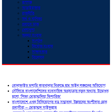
রূপগঞ্জ
আড়াইহাজার
রাজনীতি
অর্থ ও বাণিজ্য
প্রবাসে ডাক
খেলাধুলা
অনন্যা সংবাদ
সংগঠন
নিখোঁজ সংবাদ
সাক্ষাৎকার
বিনোদন
শিরোনাম
বোনাফাইড মশারি কারখানার বিরুদ্ধে শ্রম আইন লঙ্ঘনের অভিযোগ
সৌদিতে বাংলাদেশিদের ব্যবসায়িক অগ্রযাত্রায় নতুন অধ্যায়, উদ্বোধন
হলো ‘শিফা মোহাম্মদিয়া ফিশারিজ’
বাংলাদেশে এখন বিনিয়োগের বড় সম্ভাবনা, উন্নয়নের অংশীদার হোন
প্রবাসীরা — মোহাম্মদ সাইফুল্লাহ্