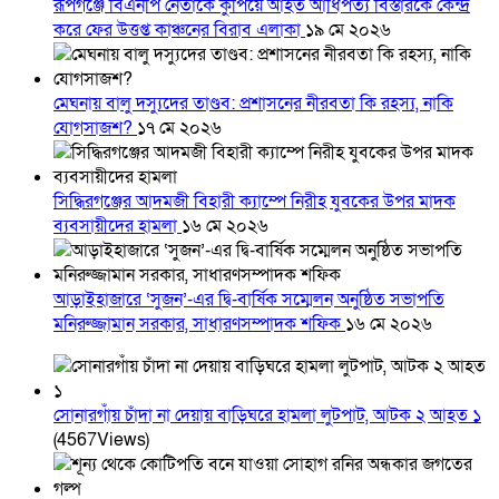
রূপগঞ্জে বিএনপি নেতাকে কুপিয়ে আহত আধিপত্য বিস্তারকে কেন্দ্র
করে ফের উত্তপ্ত কাঞ্চনের বিরাব এলাকা
১৯ মে ২০২৬
মেঘনায় বালু দস্যুদের তাণ্ডব: প্রশাসনের নীরবতা কি রহস্য, নাকি
যোগসাজশ?
১৭ মে ২০২৬
সিদ্ধিরগঞ্জের আদমজী বিহারী ক্যাম্পে নিরীহ যুবকের উপর মাদক
ব্যবসায়ীদের হামলা
১৬ মে ২০২৬
আড়াইহাজারে ‘সুজন’-এর দ্বি-বার্ষিক সম্মেলন অনুষ্ঠিত সভাপতি
মনিরুজ্জামান সরকার, সাধারণসম্পাদক শফিক
১৬ মে ২০২৬
সোনারগাঁয় চাঁদা না দেয়ায় বাড়িঘরে হামলা লুটপাট, আটক ২ আহত ১
(4567Views)