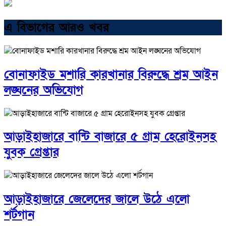
এ বিভাগের আরও খবর
বোনাফাইড মশারি কারখানার বিরুদ্ধে শ্রম আইন
লঙ্ঘনের অভিযোগ
আড়াইহাজারে বান্টি বাজারে ৫ গ্রাম হেরোইনসহ
যুবক গ্রেপ্তার
আড়াইহাজারে জেলেদের জালে উঠে এলো
শর্টগান