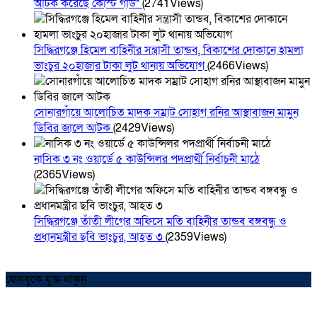
আটক করেছে কোস্ট গার্ড*
(2741Views)
সিদ্ধিরগঞ্জে হিমেল বাহিনীর সন্ত্রাসী তান্ডব, বিকাশের দোকানে হামলা
ভাংচুর ২০হাজার টাকা লুট থানায় অভিযোগ
(2466Views)
সোনারগাঁয়ে আলোচিত মাদক সম্রাট সোহাগ রনির আস্থাবাজন মামুন
ডিবির জালে আটক
(2429Views)
নাসিক ৩ নং ওয়ার্ডে ৫ কাউন্সিলর পদপ্রার্থী নির্বাচনী মাঠে
(2365Views)
সিদ্ধিরগঞ্জে তাঁতী লীগের অফিসে মতি বাহিনীর তান্ডব বঙ্গবন্ধু ও
প্রধানমন্ত্রীর ছবি ভাংচুর, আহত ৩
(2359Views)
ফেসবুকে যুক্ত থাকুন