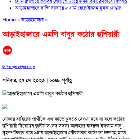
সোনারগাঁওয়ে ভয়াবহ লোডশেডিংয়ে জনজীবন চরমভাবে বিপর্যস্ত
আড়াইহাজারে বান্টি বাজারে ৫ গ্রাম হেরোইনসহ যুবক গ্রেপ্তার
Home
»
আড়াইহাজার
»
আড়াইহাজারে এমপি বাবুর কঠোর হুশিয়ারী
দৈনিক নারায়ণগঞ্জের ডাক
শনিবার, ২৭ মে ২০২৩ | ৬:৩৮ পূর্বাহ্ণ
নৌকার বাহিরের প্রার্থীকে এলাকাতে ঢুকতে দেওয়া হবে না বলে কঠোর
হুশিয়ারী দিয়েছেন স্থানীয় সংসদ সদস্য আলহাজ্ব নজরুল ইসলাম বাবু।
বৃহস্পতিবার রাত ৯টায় আড়াইহাজার পৌরসভার ঝাউগড়া ঈদগাহ মাঠে