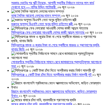
সরকার ভোটের পর পল্টি নিয়েছে, আগামী স্থানীয় নির্বাচনে তাদের লাল কার্ড
দেখানো হবে — নাসির উদ্দিন পাটোয়ারী
০৬ জুন ২০২৬
ভাষা সৈনিক আয়েশা বেগমের দাফন সম্পন্ন
০৬ জুন ২০২৬
গুরুতর অসুস্থ বিএনপি নেতা অনুর মুক্তি চাইলেন স্ত্রী
০৬ জুন ২০২৬
সিদ্ধিরগঞ্জে ফের বেপরোয়া আওয়ামী দোসর কাজী আব্দুস সাত্তার
০৫ জুন ২০২৬
সিদ্ধিরগঞ্জে মাদক ও জুয়ার টাকা না পেয়ে স্বামীকে মারধর ও প্রাণনাশের হুমকি,
থানায় জিডি
০৫ জুন ২০২৬
সোনারগাঁয়ে স্থানীয় নির্বাচনকে সামনে রেখে জামায়াতের প্রস্তুতিমূলক আলোচনা
সভা
০১ জুন ২০২৬
সিদ্ধিরগঞ্জে ২ কোটি টাকা চাঁদা দিতে অস্বীকার করায় নির্মাণ সামগ্রী লুট
০১ জুন
২০২৬
রিয়াদে বাংলাদেশি শ্রমিকদের বেতন আত্মসাতের অভিযোগ, জড়িত ফোরম্যান
উধাও
০১ জুন ২০২৬
মাছের খামারে চাঁদা দাবি, ব্যবসায়ীকে প্রাণনাশের হুমকি
০১ জুন ২০২৬