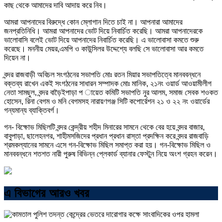
কাছ থেকে আমাদের দাবি আদায় করে নিব।
আমরা আপনাদের বিরুদ্ধে কোন ম্লোগান দিতে চাই না। আপনারা আমাদের
জনপ্রতিনিধি। আমরা আপনাদের ভোট দিয়ে নিবার্চিত করেছি। আমরা আপনাদেরকে
ভালোবাসি বলেই ভোট দিয়ে আপনাদের নিবার্চিত করেছি। এ ভালোবাসা কমতে শুরু
করেছে। মননীয় মেয়র,এমপি ও কাউন্সিলর উদ্দেশ্যে বলছি সে ভালোবাসা আর কমতে
দিয়েন না।
বন্দর রাজবাড়ী অবিচল সংগঠনের সভাপতি মোঃ রতন মিয়ার সভাপতিত্বে মানববন্ধনে
বক্তব্য রাখেন একই সংগঠনের সাধারন সম্পাদক মোঃ মানিক, ২১নং ওয়ার্ড আওয়ামীলীগ
নেতা সামছুল, বন্দর বাড়ৈইপাড়া প ায়েত কমিটি সভাপতি নুর আলম, সমাজ সেবক শওকত
হোসেন, রিনা বেগম ও মনি বেগমসহ নারায়ণগঞ্জ সিটি কপোর্রেশন ২১ ও ২২ নং ওয়ার্ডের
গন্যমান্য ব্যাক্তিবর্গ।
গন- বিক্ষোভ মিছিলটি বন্দর কেন্দ্রীয় শহীদ মিনারের সামনে থেকে বের হয়ে বন্দর বাজার,
বাবুপাড়া, ছালেহনগর, শাহীমসজিদের প্রধান প্রধান রাস্তা প্রদক্ষিন করে বন্দর রাজবাড়ি
শ্রমকল্যানের সামনে এসে গন-বিক্ষোভ মিছিল সমাপ্ত করা হয়। গন-বিক্ষোভ মিছিল ও
মানববন্ধনে শতশত নারী পুরুষ বিভিন্ন প্লেকার্ড ব্যানার ফেস্টুন নিয়ে অংশ গ্রহন করেন।
এ বিভাগের আরও খবর