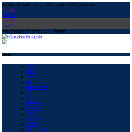
শুক্রবার, ৭ই আগস্ট, ২০২৬ খ্রিস্টাব্দ, ২৩শে শ্রাবণ, ১৪৩৩ বঙ্গাব্দ
ই পেপার
কনভাটার
ই পেপার
কনভাটার
আজ শুক্রবার | ৭ই আগস্ট, ২০২৬ খ্রিস্টাব্দ
Menu
প্রচ্ছদ
জাতীয়
সারাদেশ
ঢাকা বিভাগ
নারায়ণগঞ্জ সদর
বন্দর
ফতুল্লা
সিদ্ধিরগঞ্জ
সোনারগাঁও
রূপগঞ্জ
আড়াইহাজার
রাজনীতি
অর্থ ও বাণিজ্য