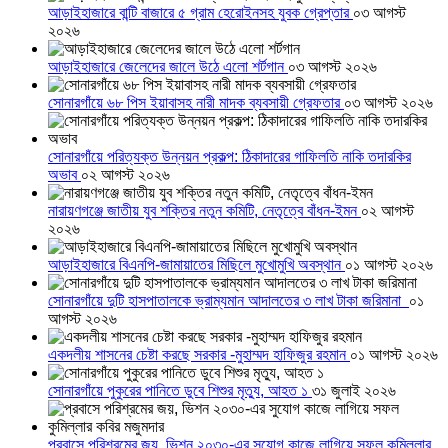
আড়াইহাজারে বান্টি বাজারে ৫ গ্রাম হেরোইনসহ যুবক গ্রেপ্তার
০৩ আগস্ট
২০২৬
আড়াইহাজারে জেলেদের জালে উঠে এলো শর্টগান
০৩ আগস্ট ২০২৬
সোনারগাঁয়ে ৬৮ পিস ইয়াবাসহ নারী মাদক ব্যবসায়ী গ্রেফতার
০৩ আগস্ট ২০২৬
সোনারগাঁয়ে পরিত্যক্ত উন্নয়ন প্রকল্প: ঠিকাদারের গাফিলতি নাকি তদারকির
অভাব
০২ আগস্ট ২০২৬
নারায়ণগঞ্জে জাতীয় যুব শক্তির নতুন কমিটি, নেতৃত্বে বাঁধন-ইমন
০২ আগস্ট
২০২৬
আড়াইহাজারে বিএনপি-জামায়াতের মিছিলে মুখোমুখি অবস্থান
০১ আগস্ট ২০২৬
সোনারগাঁয়ে দুটি হাসপাতালকে ভ্রাম্যমান আদালতের ৩ লাখ টাকা জরিমানা
০১
আগস্ট ২০২৬
একদলীয় শাসনের চেষ্টা করছে সরকার -মুহাম্মদ হাফিজুর রহমান
০১ আগস্ট ২০২৬
সোনারগাঁয়ে পুকুরের পানিতে ডুবে শিশুর মৃত্যু, আহত ১
৩১ জুলাই ২০২৬
প্রবাসে পরিশ্রমের জয়, ভিশন ২০৩০-এর সুযোগ কাজে লাগিয়ে সফল কুমিল্লার