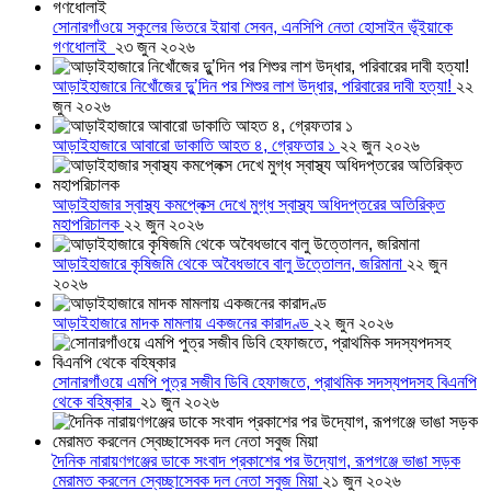
সোনারগাঁওয়ে স্কুলের ভিতরে ইয়াবা সেবন, এনসিপি নেতা হোসাইন ভূঁইয়াকে
গণধোলাই
২৩ জুন ২০২৬
আড়াইহাজারে নিখোঁজের দুু’দিন পর শিশুর লাশ উদ্ধার, পরিবারের দাবী হত্যা!
২২
জুন ২০২৬
আড়াইহাজারে আবারো ডাকাতি আহত ৪, গ্রেফতার ১
২২ জুন ২০২৬
আড়াইহাজার স্বাস্থ্য কমপ্লেক্স দেখে মুগ্ধ স্বাস্থ্য অধিদপ্তরের অতিরিক্ত
মহাপরিচালক
২২ জুন ২০২৬
আড়াইহাজারে কৃষিজমি থেকে অবৈধভাবে বালু উত্তোলন, জরিমানা
২২ জুন
২০২৬
আড়াইহাজারে মাদক মামলায় একজনের কারাদণ্ড
২২ জুন ২০২৬
সোনারগাঁওয়ে এমপি পুত্র সজীব ডিবি হেফাজতে, প্রাথমিক সদস্যপদসহ বিএনপি
থেকে বহিষ্কার
২১ জুন ২০২৬
দৈনিক নারায়ণগঞ্জের ডাকে সংবাদ প্রকাশের পর উদ্যোগ, রূপগঞ্জে ভাঙা সড়ক
মেরামত করলেন স্বেচ্ছাসেবক দল নেতা সবুজ মিয়া
২১ জুন ২০২৬