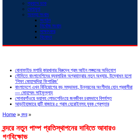
প্রবাসে ডাক
খেলাধুলা
অনন্যা সংবাদ
সংগঠন
নিখোঁজ সংবাদ
সাক্ষাৎকার
বিনোদন
শিরোনাম
বোনাফাইড মশারি কারখানার বিরুদ্ধে শ্রম আইন লঙ্ঘনের অভিযোগ
সৌদিতে বাংলাদেশিদের ব্যবসায়িক অগ্রযাত্রায় নতুন অধ্যায়, উদ্বোধন হলো
‘শিফা মোহাম্মদিয়া ফিশারিজ’
বাংলাদেশে এখন বিনিয়োগের বড় সম্ভাবনা, উন্নয়নের অংশীদার হোন প্রবাসীরা
— মোহাম্মদ সাইফুল্লাহ্
সোনারগাঁওয়ে ভয়াবহ লোডশেডিংয়ে জনজীবন চরমভাবে বিপর্যস্ত
আড়াইহাজারে বান্টি বাজারে ৫ গ্রাম হেরোইনসহ যুবক গ্রেপ্তার
Home
»
বন্দর
»
বন্দরে নতুন পাম্প প্রতিস্থাপনের দাবিতে আবারও
গণবিক্ষোভ