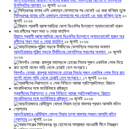
কালাপাহাড়িয়ায় আবাবিল সংসদের জরুরি সভা, সর্বস্তরের আলেম ও সদস্যদের
উপস্থিতির আহ্বান
২১ জুলাই ২০২৬
সিদ্ধিরগঞ্জ থানার ওসি এমদাদুল যোগদানের পর থেকেই ৩৪ ধারা বাণিজ্য তুঙ্গে
২০
জুলাই ২০২৬
রিয়াদে প্রবাসী ব্রাহ্মণবাড়িয়া জেলা বিএনপির উদ্যোগে অ্যাডভোকেট হারুন অর
রশীদের স্মরণ সভা ও দোয়া মাহফিল
১৯ জুলাই ২০২৬
আড়াইহাজার-পুরিন্দা সড়কে দীর্ঘদিনের ভোগান্তির পথচলার অবসান
১৮ জুলাই
২০২৬
খিলগাঁও ডেমরা- রামপুরা মহাসড়কে চোরের লিডার সুজন একাধিক লোক দিয়ে রাত
হলেই নামেন গাড়ি থেকে চোরাই তেল সংগ্রহে।
১৭ জুলাই ২০২৬
প্রবাসীদের নিরাপত্তা ও সেবা নিশ্চিতে আমরা প্রতিশ্রুতিবদ্ধ: রিয়াদে
সাংবাদিকদের সঙ্গে মতবিনিময়ে রাষ্ট্রদূত
১৬ জুলাই ২০২৬
আড়াইহাজারে রেমিট্যান্স যোদ্ধা সিয়াম হত্যা মামলার প্রধান আসামি মতিন
গ্রেপ্তার
১৩ জুলাই ২০২৬