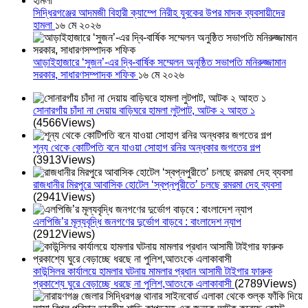
সিদ্ধিরগঞ্জের আদমজী বিহারী ক্যাম্পে নিরীহ যুবকের উপর মাদক ব্যবসায়ীদের
হামলা
১৬ মে ২০২৬
আড়াইহাজারে ‘সুজন’-এর দ্বি-বার্ষিক সম্মেলন অনুষ্ঠিত সভাপতি মনিরুজ্জামান
সরকার, সাধারণসম্পাদক শফিক
১৬ মে ২০২৬
সোনারগাঁয় চাঁদা না দেয়ায় বাড়িঘরে হামলা লুটপাট, আটক ২ আহত ১
(4566Views)
শূন্য থেকে কোটিপতি বনে যাওয়া সোহাগ রনির অন্ধকার জগতের গল্প
(3913Views)
রাজধানীর মিরপুরে আবাসিক হোটেল ‘স্বপ্নপুরীতে’ চলছে রমরমা দেহ ব্যবসা
(2941Views)
এলপিজি’র মূল্যবৃদ্ধি জনগণের দুর্ভোগ বাড়বে : বাংলাদেশ ন্যাপ
(2912Views)
কাউন্সিলর কার্যালয়ে হামলার ঘটনায় মামলার প্রধান আসামী টাইগার ফারুক
প্রকাশ্যে ঘুরে বেড়াচ্ছে ধরছে না পুলিশ,আতংকে এলাকাবাসী
(2789Views)