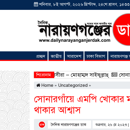
শনিবার, ৮ই আগস্ট, ২০২৬ খ্রিস্টাব্দ, ২৪শে শ্রাবণ, ১৪৩৩ বঙ
প্রচ্ছদ
জাতীয়
সারাদেশ
ঢাকা বিভাগ
নারায়ণগঞ্জ
অনন্যা সংবাদ
ংশীদার হোন প্রবাসীরা — মোহাম্মদ সাইফুল্লাহ্
সোনারগাঁওয়ে 
শিরোনাম
Home
»
Uncategorized
»
সোনারগাঁয়ে এমপি খোকার 
থাকার আশ্বাস
দৈনিক নারায়ণগঞ্জের ডাক
শুক্রবার, ২৬ মে ২০২৩ 