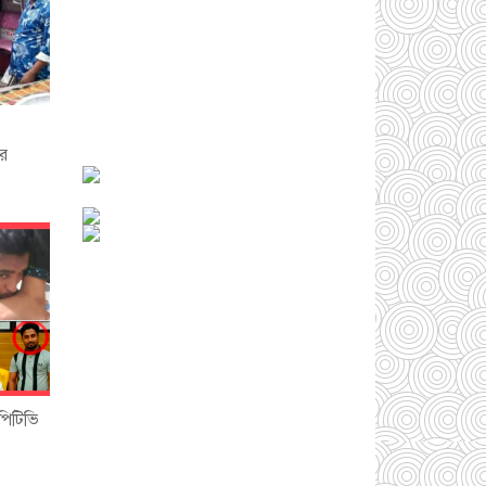
আড়াইহাজারে জেলেদের
জালে উঠে এলো শর্টগান
ির
০৩ আগস্ট ২০২৬
সোনারগাঁয়ে ৬৮ পিস
ইয়াবাসহ নারী মাদক
ব্যবসায়ী গ্রেফতার
০৩
পিটিভি
আগস্ট ২০২৬
সোনারগাঁয়ে পরিত্যক্ত