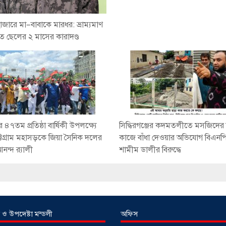
ারে মা–বাবাকে মারধর: ভ্রাম্যমাণ
 ছেলের ২ মাসের কারাদণ্ড
৪৭তম প্রতিষ্ঠা বার্ষিকী উপলক্ষ্যে
সিদ্ধিরগঞ্জের কদমতলীতে মসজিদের ন
্টগ্রাম মহাসড়কে জিয়া সৈনিক দলের
কাজে বাঁধা দেওয়ার অভিযোগ বিএনপ
আনন্দ র‌্যালী
শামীম ডালীর বিরুদ্ধে
 ও উপদেষ্টা মন্ডলী
অফিস