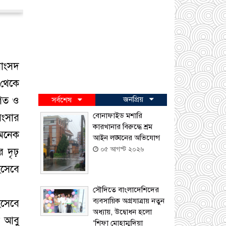
সাংসদ
 থেকে
িগত ও
জনপ্রিয়
সর্বশেষ
বোনাফাইড মশারি
সংসার
কারখানার বিরুদ্ধে শ্রম
 অনেক
আইন লঙ্ঘনের অভিযোগ
০৫ আগস্ট ২০২৬
র দৃঢ়
সেবে
সৌদিতে বাংলাদেশিদের
ব্যবসায়িক অগ্রযাত্রায় নতুন
িসেবে
অধ্যায়, উদ্বোধন হলো
য আবু
‘শিফা মোহাম্মদিয়া