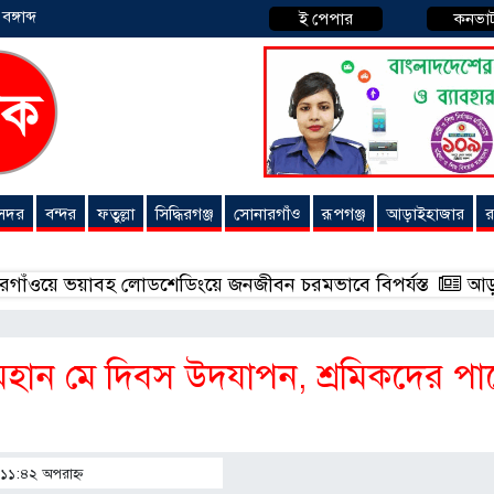
্গাব্দ
ই পেপার
কনভা
 সদর
বন্দর
ফতুল্লা
সিদ্ধিরগঞ্জ
সোনারগাঁও
রূপগঞ্জ
আড়াইহাজার
র
ভয়াবহ লোডশেডিংয়ে জনজীবন চরমভাবে বিপর্যস্ত
আড়াইহাজারে 
মহান মে দিবস উদযাপন, শ্রমিকদের পা
| ১১:৪২ অপরাহ্ণ