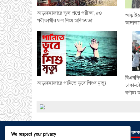
আড়াইহাজারে ভুল প্রশ্নে পরীক্ষা, ৫৪
আড়াইহাজ
পরীক্ষার্থীর ফল নিয়ে অনিশ্চয়তা
আদালতে
বিএনপির 
আড়াইহাজারে পানিতে ডুবে শিশুর মৃত্যু
ঢাকা-চট
বর্ণাঢ্য 
সম্পাদক
We respect your privacy