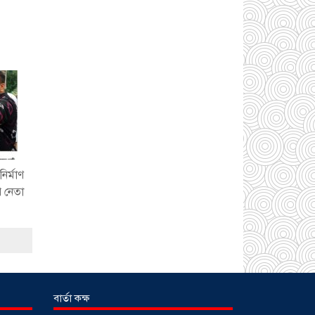
উন্নয়ন প্রকল্প: ঠিকাদারের
গাফিলতি নাকি তদারকির
অভাব
০২ আগস্ট
২০২৬
নারায়ণগঞ্জে জাতীয় যুব
শক্তির নতুন কমিটি, নেতৃত্বে
বাঁধন-ইমন
০২ আগস্ট
২০২৬
আড়াইহাজারে বিএনপি-
ির্মাণ
জামায়াতের মিছিলে
ি নেতা
মুখোমুখি অবস্থান
০১
আগস্ট ২০২৬
সোনারগাঁয়ে দুটি
হাসপাতালকে ভ্রাম্যমান
আদালতের ৩ লাখ টাকা
জরিমানা
০১ আগস্ট
বার্তা কক্ষ
২০২৬