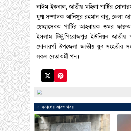
নাঈম ইকবাল, জাতীয় মহিলা পার্টির সোনারগা
যুগ্ম সম্পাদক আনিসুর রহমান বাবু, জেলা জ
স্বেচ্ছাসেবক পার্টির আহবায়ক ওমর ফার
ইসলাম টিটু,পিরোজপুর ইউনিয়ন জাতীয় পা
সোনারগাঁ উপজেলা জাতীয় যুব সংহতীর সদস
সকল নেতাকর্মী গন।
এ বিভাগের আরও খবর