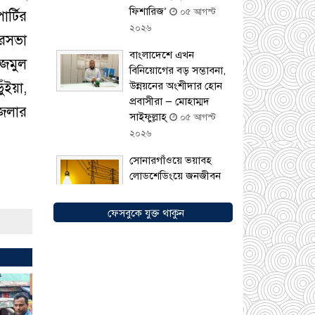
ফিশারিজ’
০৫ আগস্ট
র্টির
২০২৬
ৌরসভা
বাংলাদেশে এখন
াজমুল
বিনিয়োগের বড় সম্ভাবনা,
ঁইয়া,
উন্নয়নের অংশীদার হোন
প্রবাসীরা — মোহাম্মদ
জেলার
সাইফুল্লাহ্
০৫ আগস্ট
২০২৬
সোনারগাঁওয়ে ভয়াবহ
লোডশেডিংয়ে জনজীবন
চরমভাবে বিপর্যস্ত
০৩
আগস্ট ২০২৬
ফেসবুকে যুক্ত থাকুন
আড়াইহাজারে বান্টি
বাজারে ৫ গ্রাম
হেরোইনসহ যুবক গ্রেপ্তার
০৩ আগস্ট ২০২৬