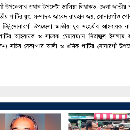
ঁ উপজেলার প্রধান উপদেষ্টা ডালিয়া লিয়াকত, জেলা জাতীয় পা
াতীয় পার্টির যুগ্ম সম্পাদক জাবেদ রায়হান জয়, সোনারগাঁও প
ুক টিটু,সোনারগাঁ উপজেলা জাতীয় যুব সংহতীর আহবায়ক ন
র্টির আহবায়ক ও সাবেক চেয়ারম্যান সিরাজুল ইসলাম ভু
্য সচিব সেকান্দার আলী ও শ্রমিক পার্টির সোনারগাঁ উপ