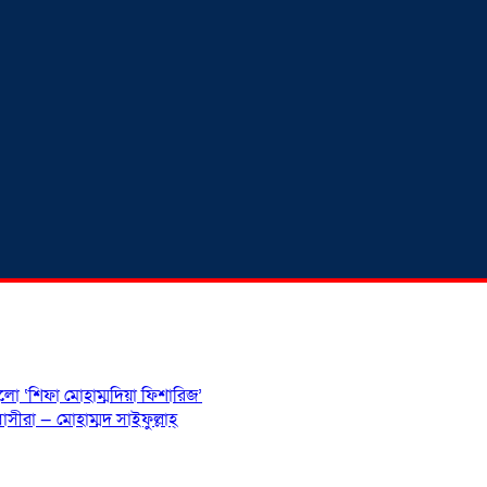
হলো ‘শিফা মোহাম্মদিয়া ফিশারিজ’
সীরা — মোহাম্মদ সাইফুল্লাহ্