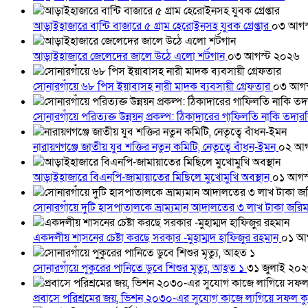
আড়াইহাজারে বান্টি বাজারে ৫ গ্রাম হেরোইনসহ যুবক গ্রেপ্তার
০৩ আগস
আড়াইহাজারে জেলেদের জালে উঠে এলো শর্টগান
০৩ আগস্ট ২০২৬
সোনারগাঁয়ে ৬৮ পিস ইয়াবাসহ নারী মাদক ব্যবসায়ী গ্রেফতার
০৩ আগস
সোনারগাঁয়ে পরিত্যক্ত উন্নয়ন প্রকল্প: ঠিকাদারের গাফিলতি নাকি তদ
নারায়ণগঞ্জে জাতীয় যুব শক্তির নতুন কমিটি, নেতৃত্বে বাঁধন-ইমন
০২ আগ
আড়াইহাজারে বিএনপি-জামায়াতের মিছিলে মুখোমুখি অবস্থান
০১ আগস
সোনারগাঁয়ে দুটি হাসপাতালকে ভ্রাম্যমান আদালতের ৩ লাখ টাকা জরি
একদলীয় শাসনের চেষ্টা করছে সরকার -মুহাম্মদ হাফিজুর রহমান
০১ আ
সোনারগাঁয়ে পুকুরের পানিতে ডুবে শিশুর মৃত্যু, আহত ১
৩১ জুলাই ২০
প্রবাসে পরিশ্রমের জয়, ভিশন ২০৩০-এর সুযোগ কাজে লাগিয়ে সফল কু