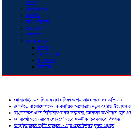
রূপগঞ্জ
আড়াইহাজার
রাজনীতি
অর্থ ও বাণিজ্য
প্রবাসে ডাক
খেলাধুলা
অনন্যা সংবাদ
সংগঠন
নিখোঁজ সংবাদ
সাক্ষাৎকার
বিনোদন
শিরোনাম
বোনাফাইড মশারি কারখানার বিরুদ্ধে শ্রম আইন লঙ্ঘনের অভিযোগ
সৌদিতে বাংলাদেশিদের ব্যবসায়িক অগ্রযাত্রায় নতুন অধ্যায়, উদ্বোধন 
বাংলাদেশে এখন বিনিয়োগের বড় সম্ভাবনা, উন্নয়নের অংশীদার হোন প্রবা
সোনারগাঁওয়ে ভয়াবহ লোডশেডিংয়ে জনজীবন চরমভাবে বিপর্যস্ত
আড়াইহাজারে বান্টি বাজারে ৫ গ্রাম হেরোইনসহ যুবক গ্রেপ্তার