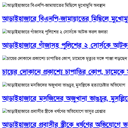
আড়াইহাজারে বিএনপি-জামায়াতের মিছিলে মুখোমুখ
আড়াইহাজারে গাঁজাসহ পুলিশের ২ সোর্সকে আট
চায়ের দোকানে প্রকাশ্যে চাপাতির কোপ, ঢামেকে মৃত
আড়াইহাজারে মস‌জি‌দের অজুখানা ভাঙচুর, মুসল্লিক
আড়াইহাজারে প্রবাসীর স্ত্রীকে ধর্ষণের অভিযোগে ভাসু