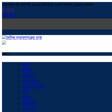
শুক্রবার, ৭ই আগস্ট, ২০২৬ খ্রিস্টাব্দ, ২৩শে শ্রাবণ, ১৪৩৩ বঙ্গাব্দ
ই পেপার
কনভাটার
Menu
প্রচ্ছদ
জাতীয়
সারাদেশ
ঢাকা বিভাগ
নারায়ণগঞ্জ সদর
বন্দর
ফতুল্লা
সিদ্ধিরগঞ্জ
সোনারগাঁও