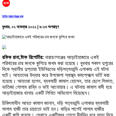
দৈনিক নারায়ণগঞ্জের ডাক
বুধবার, ০২ নভেম্বর ২০২২ | ৬:২৩ অপরাহ্ণ
রফিক রানা,ষ্টাফ রিপোর্টার:
নারায়ণগঞ্জের আড়াইহাজারে একই
পরিবারের চার জনকে কুপিয়ে জখম করা হয়েছে। বুধবার সকাল দুপুরের
দিকে স্থানীয় দুপ্তারা ইউনিয়নের দড়িসত্যভান্দি এলাকায় এই ঘটনা
ঘটে। আহতদের উদ্ধার করে উপজেলা স্বাস্থ্য কমপ্লেক্সে ভর্তি করা
হয়েছে। আহতরা হলেন, ব্যবসায়ী কামাল হোসেন, তার ছেলে সিফাত,
ভাতিজা গোলাম রাব্বি ও ভাই আনোয়ার। এ ঘটনায় কামাল বাদী হয়ে
আড়াইহাজার থানায় একটি লিখিত অভিযোগ দিয়েছেন।
চিকিৎসাধীন আহত কামাল জানান, দড়ি সত্যভান্দি এলাকার ব্যবসায়ী
সালাম হাজী তার চাচাতো ভাই হন। বাড়ির পাশেই সালাম হাজীর
একটি জমি রয়েছে। সেখানে একটিবঘর তোলে দীর্ঘদিন ধরে ভাড়া দিয়ে