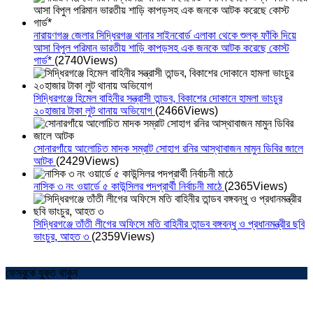
নারায়ণগঞ্জ জেলার সিদ্ধিরগঞ্জ থানার সাইনবোর্ড এলাকা থেকে শুল্ক ফাঁকি দিয়ে
আসা বিপুল পরিমান ভারতীয় শাড়ি কাপড়সহ এক জনকে আটক করেছে কোস্ট
গার্ড*
(2740Views)
সিদ্ধিরগঞ্জে হিমেল বাহিনীর সন্ত্রাসী তান্ডব, বিকাশের দোকানে হামলা ভাংচুর
২০হাজার টাকা লুট থানায় অভিযোগ
(2466Views)
সোনারগাঁয়ে আলোচিত মাদক সম্রাট সোহাগ রনির আস্থাবাজন মামুন ডিবির জালে
আটক
(2429Views)
নাসিক ৩ নং ওয়ার্ডে ৫ কাউন্সিলর পদপ্রার্থী নির্বাচনী মাঠে
(2365Views)
সিদ্ধিরগঞ্জে তাঁতী লীগের অফিসে মতি বাহিনীর তান্ডব বঙ্গবন্ধু ও প্রধানমন্ত্রীর ছবি
ভাংচুর, আহত ৩
(2359Views)
ফেসবুকে যুক্ত থাকুন