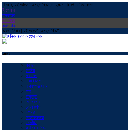
শনিবার, ৮ই আগস্ট, ২০২৬ খ্রিস্টাব্দ, ২৪শে শ্রাবণ, ১৪৩৩ বঙ্গাব্দ
ই পেপার
কনভাটার
ই পেপার
কনভাটার
আজ শনিবার | ৮ই আগস্ট, ২০২৬ খ্রিস্টাব্দ
Menu
প্রচ্ছদ
জাতীয়
সারাদেশ
ঢাকা বিভাগ
নারায়ণগঞ্জ সদর
বন্দর
ফতুল্লা
সিদ্ধিরগঞ্জ
সোনারগাঁও
রূপগঞ্জ
আড়াইহাজার
রাজনীতি
অর্থ ও বাণিজ্য