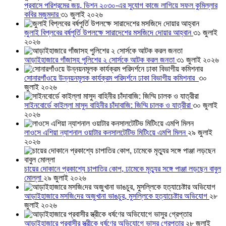
প্রবাসে পরিশ্রমের জয়, ভিশন ২০৩০-এর সুযোগ কাজে লাগিয়ে সফল কুমিল্লার
কবির মজুমদার
৩১ জুলাই ২০২৬
জুলাই বিপ্লবের বর্ষপূর্তি উপলক্ষে সারাদেশের মসজিদে দোয়ার আহ্বান
৩১ জুলাই
২০২৬
আড়াইহাজারে গাঁজাসহ পুলিশের ২ সোর্সকে আটক করল জনতা
৩১ জুলাই ২০২৬
সোনারগাঁওয়ে উন্নয়নমূলক কার্যক্রম পরিদর্শনে ঢাকা বিভাগীয় কমিশনার
৩০
জুলাই ২০২৬
সাইনবোর্ডে কাইল্লা মাসুদ বাহিনীর চাঁদাবাজি: জিম্মি চালক ও যাত্রীরা
৩০ জুলাই
২০২৬
লাওসে এশিয়া ন্যাশনাল ওয়াটার কনসালটেটিভ মিটিংয়ে এমপি মিলন
২৯ জুলাই
২০২৬
চায়ের দোকানে প্রকাশ্যে চাপাতির কোপ, ঢামেকে মৃত্যুর সঙ্গে পাঞ্জা লড়ছেন বাবুল
মোল্লা
২৯ জুলাই ২০২৬
আড়াইহাজারে মস‌জি‌দের অজুখানা ভাঙচুর, মুসল্লিকে হত্যাচেষ্টার অভিযোগ
২৮
জুলাই ২০২৬
আড়াইহাজারে প্রবাসীর স্ত্রীকে ধর্ষণের অভিযোগে ভাসুর গ্রেপ্তার
২৮ জুলাই