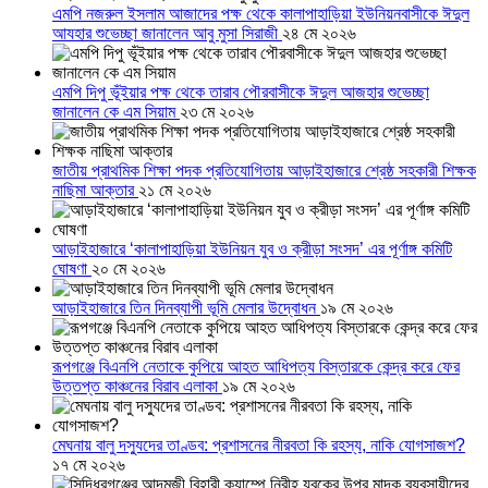
এমপি নজরুল ইসলাম আজাদের পক্ষ থেকে কালাপাহাড়িয়া ইউনিয়নবাসীকে ঈদুল
আযহার শুভেচ্ছা জানালেন আবু মুসা সিরাজী
২৪ মে ২০২৬
এমপি দিপু ভূঁইয়ার পক্ষ থেকে তারাব পৌরবাসীকে ঈদুল আজহার শুভেচ্ছা
জানালেন কে এম সিয়াম
২৩ মে ২০২৬
জাতীয় প্রাথমিক শিক্ষা পদক প্রতিযোগিতায় আড়াইহাজারে শ্রেষ্ঠ সহকারী শিক্ষক
নাছিমা আক্তার
২১ মে ২০২৬
আড়াইহাজারে ‘কালাপাহাড়িয়া ইউনিয়ন যুব ও ক্রীড়া সংসদ’ এর পূর্ণাঙ্গ কমিটি
ঘোষণা
২০ মে ২০২৬
আড়াইহাজারে তিন দিনব্যাপী ভূমি মেলার উদ্বোধন
১৯ মে ২০২৬
রূপগঞ্জে বিএনপি নেতাকে কুপিয়ে আহত আধিপত্য বিস্তারকে কেন্দ্র করে ফের
উত্তপ্ত কাঞ্চনের বিরাব এলাকা
১৯ মে ২০২৬
মেঘনায় বালু দস্যুদের তাণ্ডব: প্রশাসনের নীরবতা কি রহস্য, নাকি যোগসাজশ?
১৭ মে ২০২৬