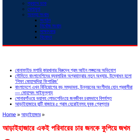
প্রবাসে ডাক
খেলাধুলা
অনন্যা সংবাদ
সংগঠন
নিখোঁজ সংবাদ
সাক্ষাৎকার
বিনোদন
শিরোনাম
বোনাফাইড মশারি কারখানার বিরুদ্ধে শ্রম আইন লঙ্ঘনের অভিযোগ
সৌদিতে বাংলাদেশিদের ব্যবসায়িক অগ্রযাত্রায় নতুন অধ্যায়, উদ্বোধন হলো
‘শিফা মোহাম্মদিয়া ফিশারিজ’
বাংলাদেশে এখন বিনিয়োগের বড় সম্ভাবনা, উন্নয়নের অংশীদার হোন প্রবাসীরা
— মোহাম্মদ সাইফুল্লাহ্
সোনারগাঁওয়ে ভয়াবহ লোডশেডিংয়ে জনজীবন চরমভাবে বিপর্যস্ত
আড়াইহাজারে বান্টি বাজারে ৫ গ্রাম হেরোইনসহ যুবক গ্রেপ্তার
Home
»
আড়াইহাজার
»
আড়াইহাজারে একই পরিবারের চার জনকে কুপিয়ে জখম