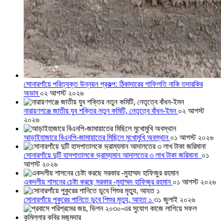
সোনারগাঁয়ে পরিত্যক্ত উন্নয়ন প্রকল্প: ঠিকাদারের গাফিলতি নাকি তদারকির
অভাব
০২ আগস্ট ২০২৬
নারায়ণগঞ্জে জাতীয় যুব শক্তির নতুন কমিটি, নেতৃত্বে বাঁধন-ইমন
০২ আগস্ট
২০২৬
আড়াইহাজারে বিএনপি-জামায়াতের মিছিলে মুখোমুখি অবস্থান
০১ আগস্ট ২০২৬
সোনারগাঁয়ে দুটি হাসপাতালকে ভ্রাম্যমান আদালতের ৩ লাখ টাকা জরিমানা
০১
আগস্ট ২০২৬
একদলীয় শাসনের চেষ্টা করছে সরকার -মুহাম্মদ হাফিজুর রহমান
০১ আগস্ট ২০২৬
সোনারগাঁয়ে পুকুরের পানিতে ডুবে শিশুর মৃত্যু, আহত ১
৩১ জুলাই ২০২৬