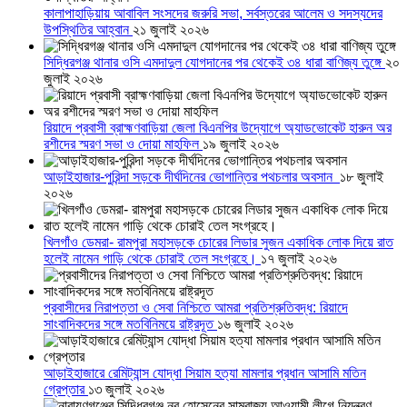
কালাপাহাড়িয়ায় আবাবিল সংসদের জরুরি সভা, সর্বস্তরের আলেম ও সদস্যদের
উপস্থিতির আহ্বান
২১ জুলাই ২০২৬
সিদ্ধিরগঞ্জ থানার ওসি এমদাদুল যোগদানের পর থেকেই ৩৪ ধারা বাণিজ্য তুঙ্গে
২০
জুলাই ২০২৬
রিয়াদে প্রবাসী ব্রাহ্মণবাড়িয়া জেলা বিএনপির উদ্যোগে অ্যাডভোকেট হারুন অর
রশীদের স্মরণ সভা ও দোয়া মাহফিল
১৯ জুলাই ২০২৬
আড়াইহাজার-পুরিন্দা সড়কে দীর্ঘদিনের ভোগান্তির পথচলার অবসান
১৮ জুলাই
২০২৬
খিলগাঁও ডেমরা- রামপুরা মহাসড়কে চোরের লিডার সুজন একাধিক লোক দিয়ে রাত
হলেই নামেন গাড়ি থেকে চোরাই তেল সংগ্রহে।
১৭ জুলাই ২০২৬
প্রবাসীদের নিরাপত্তা ও সেবা নিশ্চিতে আমরা প্রতিশ্রুতিবদ্ধ: রিয়াদে
সাংবাদিকদের সঙ্গে মতবিনিময়ে রাষ্ট্রদূত
১৬ জুলাই ২০২৬
আড়াইহাজারে রেমিট্যান্স যোদ্ধা সিয়াম হত্যা মামলার প্রধান আসামি মতিন
গ্রেপ্তার
১৩ জুলাই ২০২৬