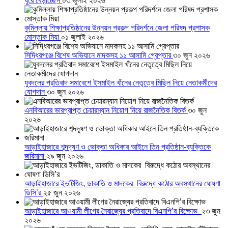
ঘুরে বেড়াচ্ছেন
০৩ জুলাই ২০২৬
কুমিল্লায় শিক্ষাপ্রতিষ্ঠানের উন্নয়ন প্রকল্প পরিদর্শনে জেলা পরিষদ প্রশাসক
মোস্তাক মিয়া
০১ জুলাই ২০২৬
সিদ্ধিরগঞ্জে বিশেষ অভিযানে মাদকসহ ১১ আসামি গ্রেপ্তার
৩০ জুন ২০২৬
যুবদলের প্রতিবাদ সমাবেশে ইসমাইল খাঁনের নেতৃত্বে মিছিল নিয়ে নেতাকর্মীদের
যোগদান
৩০ জুন ২০২৬
এনবিআরের ভারপ্রাপ্ত চেয়ারম্যান নিয়োগ নিয়ে রাজনৈতিক বিতর্ক
৩০ জুন
২০২৬
আড়াইহাজারে শব্দদূষণ ও ভোক্তা অধিকার আইনে তিন প্রতিষ্ঠান-ব্যক্তিকে
জরিমানা
২৯ জুন ২০২৬
আড়াইহাজারে ইভটিজিং, ডাকাতি ও মাদকের বিরুদ্ধে কঠোর অবস্থানের ঘোষণা
ডিসি’র
২৫ জুন ২০২৬
আড়াইহাজারে আওয়ামী লীগের নৈরাজ্যের প্রতিবাদে বিএনপি’র বিক্ষোভ
২৩ জুন
২০২৬