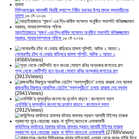
সিদ্ধিরগঞ্জের আদমজী বিহারী ক্যাম্পে নিরীহ যুবকের উপর মাদক ব্যবসায়ীদের
হামলা
১৬ মে ২০২৬
আড়াইহাজারে ‘সুজন’-এর দ্বি-বার্ষিক সম্মেলন অনুষ্ঠিত সভাপতি মনিরুজ্জামান
সরকার, সাধারণসম্পাদক শফিক
১৬ মে ২০২৬
সোনারগাঁয় চাঁদা না দেয়ায় বাড়িঘরে হামলা লুটপাট, আটক ২ আহত ১
(4566Views)
শূন্য থেকে কোটিপতি বনে যাওয়া সোহাগ রনির অন্ধকার জগতের গল্প
(3913Views)
রাজধানীর মিরপুরে আবাসিক হোটেল ‘স্বপ্নপুরীতে’ চলছে রমরমা দেহ ব্যবসা
(2941Views)
এলপিজি’র মূল্যবৃদ্ধি জনগণের দুর্ভোগ বাড়বে : বাংলাদেশ ন্যাপ
(2912Views)
কাউন্সিলর কার্যালয়ে হামলার ঘটনায় মামলার প্রধান আসামী টাইগার ফারুক
প্রকাশ্যে ঘুরে বেড়াচ্ছে ধরছে না পুলিশ,আতংকে এলাকাবাসী
(2789Views)