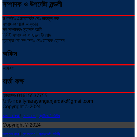
সম্পাদক ও উপদেষ্টা মন্ডলী
উপদেষ্টাঃ এডভোকেট মোঃ নাজমুল হক
সম্পাদকঃ পাপ্পি আক্তার
সহ সম্পাদকঃ মুহাম্মদ আলী
নির্বাহী সম্পাদকঃ ফাহাদুল ইসলাম
ব্যবস্থাপনা সম্পাদকঃ মোঃ তারেক হোসেন
অফিস
অফিসঃ
বার্তা কক্ষ
মোবাইলঃ 01615537755
ইমেইলঃ dailynarayanganjerdak@gmail.com
Copyright © 2024
আমাদের কথা
!
যোগাযোগ
!
প্রাইভেসি পলিসি
Copyright © 2024
আমাদের কথা
!
যোগাযোগ
!
প্রাইভেসি পলিসি