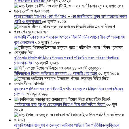
চিকিৎসকদের কর্মবিরতি
০৫ জুলাই ২০২৬
আড়াইহাজারে ইউএনও এবং টিএইচও – এর মানবিকতায় মুগ্ধ হাসপাতালের সকল
রোগী ও জনসাধারণ
০৫ জুলাই ২০২৬
আওয়ামী লীগের দোসর প্রতারক জগতের শিরমনি মনির এখনো বীরদর্পে প্রকাশ্যে
ঘুরে বেড়াচ্ছেন
০৩ জুলাই ২০২৬
কুমিল্লায় শিক্ষাপ্রতিষ্ঠানের উন্নয়ন প্রকল্প পরিদর্শনে জেলা পরিষদ প্রশাসক
মোস্তাক মিয়া
০১ জুলাই ২০২৬
সিদ্ধিরগঞ্জে বিশেষ অভিযানে মাদকসহ ১১ আসামি গ্রেপ্তার
৩০ জুন ২০২৬
যুবদলের প্রতিবাদ সমাবেশে ইসমাইল খাঁনের নেতৃত্বে মিছিল নিয়ে নেতাকর্মীদের
যোগদান
৩০ জুন ২০২৬
এনবিআরের ভারপ্রাপ্ত চেয়ারম্যান নিয়োগ নিয়ে রাজনৈতিক বিতর্ক
৩০ জুন
২০২৬
আড়াইহাজারে শব্দদূষণ ও ভোক্তা অধিকার আইনে তিন প্রতিষ্ঠান-ব্যক্তিকে