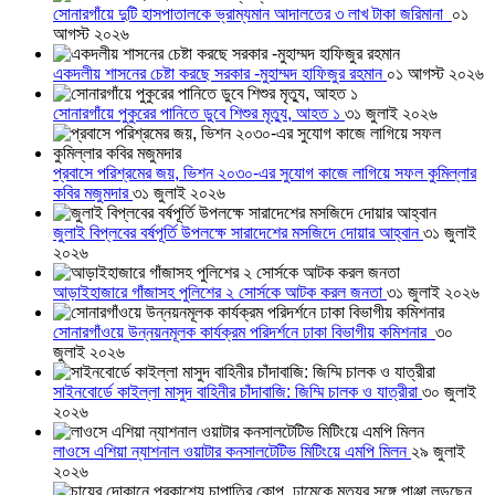
সোনারগাঁয়ে দুটি হাসপাতালকে ভ্রাম্যমান আদালতের ৩ লাখ টাকা জরিমানা
০১
আগস্ট ২০২৬
একদলীয় শাসনের চেষ্টা করছে সরকার -মুহাম্মদ হাফিজুর রহমান
০১ আগস্ট ২০২৬
সোনারগাঁয়ে পুকুরের পানিতে ডুবে শিশুর মৃত্যু, আহত ১
৩১ জুলাই ২০২৬
প্রবাসে পরিশ্রমের জয়, ভিশন ২০৩০-এর সুযোগ কাজে লাগিয়ে সফল কুমিল্লার
কবির মজুমদার
৩১ জুলাই ২০২৬
জুলাই বিপ্লবের বর্ষপূর্তি উপলক্ষে সারাদেশের মসজিদে দোয়ার আহ্বান
৩১ জুলাই
২০২৬
আড়াইহাজারে গাঁজাসহ পুলিশের ২ সোর্সকে আটক করল জনতা
৩১ জুলাই ২০২৬
সোনারগাঁওয়ে উন্নয়নমূলক কার্যক্রম পরিদর্শনে ঢাকা বিভাগীয় কমিশনার
৩০
জুলাই ২০২৬
সাইনবোর্ডে কাইল্লা মাসুদ বাহিনীর চাঁদাবাজি: জিম্মি চালক ও যাত্রীরা
৩০ জুলাই
২০২৬
লাওসে এশিয়া ন্যাশনাল ওয়াটার কনসালটেটিভ মিটিংয়ে এমপি মিলন
২৯ জুলাই
২০২৬