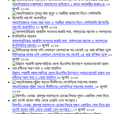
আড়াইহাজারে ভ্রাম্যমাণ আদালতের অভিযানে ২ মাদক ব্যবসায়ীর কারাদণ্ড
২৩
জুলাই ২০২৬
আড়াইহাজারে গৃহবধূ মায়া মৃত্যু ও পরকীয়া ধামাচাপা দিতে পোস্টমর্টেম রিপোর্টের
আগেই অনাপত্তি
২২ জুলাই ২০২৬
কালাপাহাড়িয়ায় আবাবিল সংসদের জরুরি সভা, সর্বস্তরের আলেম ও সদস্যদের
উপস্থিতির আহ্বান
২১ জুলাই ২০২৬
সিদ্ধিরগঞ্জ থানার ওসি এমদাদুল যোগদানের পর থেকেই ৩৪ ধারা বাণিজ্য তুঙ্গে
২০
জুলাই ২০২৬
রিয়াদে প্রবাসী ব্রাহ্মণবাড়িয়া জেলা বিএনপির উদ্যোগে অ্যাডভোকেট হারুন অর
রশীদের স্মরণ সভা ও দোয়া মাহফিল
১৯ জুলাই ২০২৬
আড়াইহাজার-পুরিন্দা সড়কে দীর্ঘদিনের ভোগান্তির পথচলার অবসান
১৮ জুলাই
২০২৬
খিলগাঁও ডেমরা- রামপুরা মহাসড়কে চোরের লিডার সুজন একাধিক লোক দিয়ে রাত
হলেই নামেন গাড়ি থেকে চোরাই তেল সংগ্রহে।
১৭ জুলাই ২০২৬