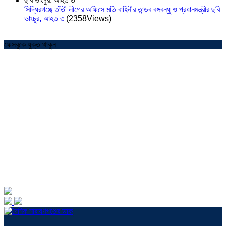
সিদ্ধিরগঞ্জে তাঁতী লীগের অফিসে মতি বাহিনীর তান্ডব বঙ্গবন্ধু ও প্রধানমন্ত্রীর ছবি
ভাংচুর, আহত ৩
(2358Views)
ফেসবুকে যুক্ত থাকুন