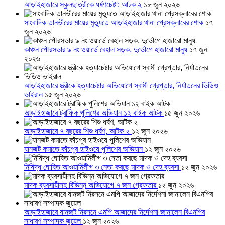
আড়াইহাজারে স্কুলছাত্রীকে ধর্ষণচেষ্টা: আটক ২
১৮ জুন ২০২৬
সাংবাদিক তানভীরের মায়ের মৃত্যুতে আড়াইহাজার থানা প্রেসক্লাবের শোক
১৭
জুন ২০২৬
কাঞ্চন পৌরসভার ৯ নং ওয়ার্ডে বেহাল সড়ক, দুর্ভোগে হাজারো মানুষ
১৭ জুন
২০২৬
আড়াইহাজারে স্ত্রীকে হত্যাচেষ্টার অভিযোগে স্বামী গ্রেপ্তার, নির্যাতনের ভিডিও
ভাইরাল
১৫ জুন ২০২৬
আড়াইহাজারে ট্রাফিক পুলিশের অভিযান ১২ বাইক আটক
১৫ জুন ২০২৬
আড়াইহাজারে ৭ বছরের শিশু ধর্ষণ, আটক ২
১২ জুন ২০২৬
যানজট কমাতে কাঁচপুর হাইওয়ে পুলিশের অভিযান
১২ জুন ২০২৬
নিষিদ্ধ ঘোষিত আওয়ামিলীগ ৩ নেতা করছে মাদক ও দেহ ব্যবসা
১২ জুন ২০২৬
মাদক ব্যবসায়ীসহ বিভিন্ন অভিযোগে ৭ জন গ্রেফতার
১২ জুন ২০২৬
আড়াইহাজারে যানজট নিরসনে এমপি আজাদের নির্দেশনা জানালেন বিএনপির
সাধারণ সম্পাদক জুয়েল
১২ জুন ২০২৬