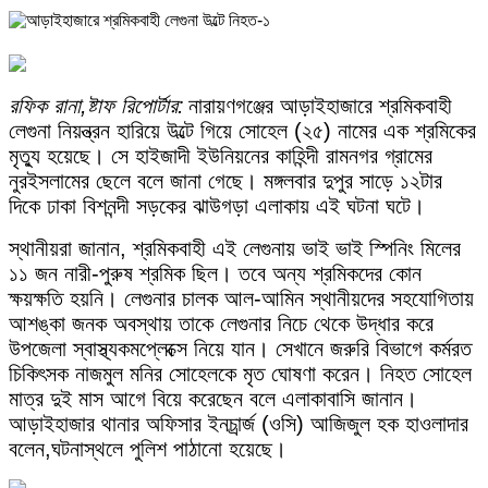
রফিক রানা,ষ্টাফ রিপোর্টার:
নারায়ণগঞ্জের আড়াইহাজারে শ্রমিকবাহী
লেগুনা নিয়ন্ত্রন হারিয়ে উল্টে গিয়ে সোহেল (২৫) নামের এক শ্রমিকের
মৃত্যু হয়েছে। সে হাইজাদী ইউনিয়নের কাহিন্দী রামনগর গ্রামের
নুরইসলামের ছেলে বলে জানা গেছে। মঙ্গলবার দুপুর সাড়ে ১২টার
দিকে ঢাকা বিশনন্দী সড়কের ঝাউগড়া এলাকায় এই ঘটনা ঘটে।
স্থানীয়রা জানান, শ্রমিকবাহী এই লেগুনায় ভাই ভাই স্পিনিং মিলের
১১ জন নারী-পুরুষ শ্রমিক ছিল। তবে অন্য শ্রমিকদের কোন
ক্ষয়ক্ষতি হয়নি। লেগুনার চালক আল-আমিন স্থানীয়দের সহযোগিতায়
আশঙ্কা জনক অবস্থায় তাকে লেগুনার নিচে থেকে উদ্ধার করে
উপজেলা স্বাস্থ্যকমপ্লেক্সে নিয়ে যান। সেখানে জরুরি বিভাগে কর্মরত
চিকিৎসক নাজমুল মনির সোহেলকে মৃত ঘোষণা করেন। নিহত সোহেল
মাত্র দুই মাস আগে বিয়ে করেছেন বলে এলাকাবাসি জানান।
আড়াইহাজার থানার অফিসার ইনচার্র্জ (ওসি) আজিজুল হক হাওলাদার
বলেন,ঘটনাস্থলে পুলিশ পাঠানো হয়েছে।