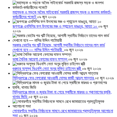
মহাসড়ক ও সড়কে অবৈধ সাইনবোর্ড সরকারি রাজস্ব সড়ক ও জনপথ কর্মকর্তা-
কর্মচারীদের পকেটে
০৯ জুন ২০২৬
রূপগঞ্জে এনসিপির ফল উৎসবের মঞ্চ ও প্যান্ডেল ভাঙচুর, আহত ১০
০৬ জুন
২০২৬
সরকার ভোটের পর পল্টি নিয়েছে, আগামী স্থানীয় নির্বাচনে তাদের লাল কার্ড
দেখানো হবে — নাসির উদ্দিন পাটোয়ারী
০৬ জুন ২০২৬
ভাষা সৈনিক আয়েশা বেগমের দাফন সম্পন্ন
০৬ জুন ২০২৬
গুরুতর অসুস্থ বিএনপি নেতা অনুর মুক্তি চাইলেন স্ত্রী
০৬ জুন ২০২৬
সিদ্ধিরগঞ্জে ফের বেপরোয়া আওয়ামী দোসর কাজী আব্দুস সাত্তার
০৫ জুন ২০২৬
সিদ্ধিরগঞ্জে মাদক ও জুয়ার টাকা না পেয়ে স্বামীকে মারধর ও প্রাণনাশের হুমকি,
থানায় জিডি
০৫ জুন ২০২৬
সোনারগাঁয়ে স্থানীয় নির্বাচনকে সামনে রেখে জামায়াতের প্রস্তুতিমূলক আলোচনা
সভা
০১ জুন ২০২৬