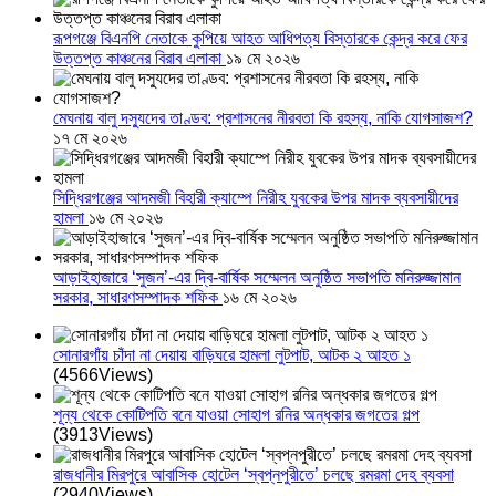
রূপগঞ্জে বিএনপি নেতাকে কুপিয়ে আহত আধিপত্য বিস্তারকে কেন্দ্র করে ফের
উত্তপ্ত কাঞ্চনের বিরাব এলাকা
১৯ মে ২০২৬
মেঘনায় বালু দস্যুদের তাণ্ডব: প্রশাসনের নীরবতা কি রহস্য, নাকি যোগসাজশ?
১৭ মে ২০২৬
সিদ্ধিরগঞ্জের আদমজী বিহারী ক্যাম্পে নিরীহ যুবকের উপর মাদক ব্যবসায়ীদের
হামলা
১৬ মে ২০২৬
আড়াইহাজারে ‘সুজন’-এর দ্বি-বার্ষিক সম্মেলন অনুষ্ঠিত সভাপতি মনিরুজ্জামান
সরকার, সাধারণসম্পাদক শফিক
১৬ মে ২০২৬
সোনারগাঁয় চাঁদা না দেয়ায় বাড়িঘরে হামলা লুটপাট, আটক ২ আহত ১
(4566Views)
শূন্য থেকে কোটিপতি বনে যাওয়া সোহাগ রনির অন্ধকার জগতের গল্প
(3913Views)
রাজধানীর মিরপুরে আবাসিক হোটেল ‘স্বপ্নপুরীতে’ চলছে রমরমা দেহ ব্যবসা
(2940Views)