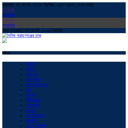
শুক্রবার, ৭ই আগস্ট, ২০২৬ খ্রিস্টাব্দ, ২৩শে শ্রাবণ, ১৪৩৩ বঙ্গাব্দ
ই পেপার
কনভাটার
ই পেপার
কনভাটার
আজ শুক্রবার | ৭ই আগস্ট, ২০২৬ খ্রিস্টাব্দ
Menu
প্রচ্ছদ
জাতীয়
সারাদেশ
ঢাকা বিভাগ
নারায়ণগঞ্জ সদর
বন্দর
ফতুল্লা
সিদ্ধিরগঞ্জ
সোনারগাঁও
রূপগঞ্জ
আড়াইহাজার
রাজনীতি
অর্থ ও বাণিজ্য