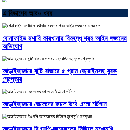
এ বিভাগের আরও খবর
বোনাফাইড মশারি কারখানার বিরুদ্ধে শ্রম আইন লঙ্ঘনের
অভিযোগ
আড়াইহাজারে বান্টি বাজারে ৫ গ্রাম হেরোইনসহ যুবক
গ্রেপ্তার
আড়াইহাজারে জেলেদের জালে উঠে এলো শর্টগান
আড়াইহাজারে বিএনপি-জামায়াতের মিছিলে মুখোমুখি