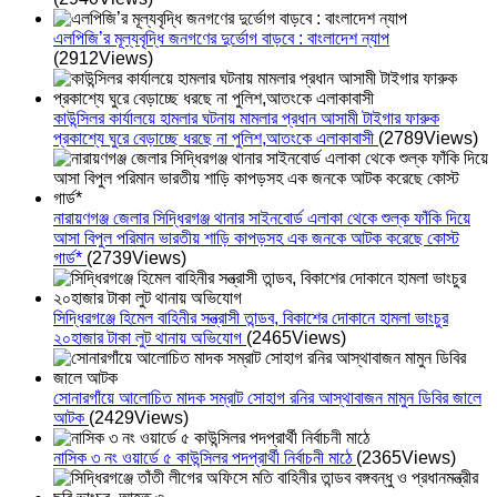
এলপিজি’র মূল্যবৃদ্ধি জনগণের দুর্ভোগ বাড়বে : বাংলাদেশ ন্যাপ
(2912Views)
কাউন্সিলর কার্যালয়ে হামলার ঘটনায় মামলার প্রধান আসামী টাইগার ফারুক
প্রকাশ্যে ঘুরে বেড়াচ্ছে ধরছে না পুলিশ,আতংকে এলাকাবাসী
(2789Views)
নারায়ণগঞ্জ জেলার সিদ্ধিরগঞ্জ থানার সাইনবোর্ড এলাকা থেকে শুল্ক ফাঁকি দিয়ে
আসা বিপুল পরিমান ভারতীয় শাড়ি কাপড়সহ এক জনকে আটক করেছে কোস্ট
গার্ড*
(2739Views)
সিদ্ধিরগঞ্জে হিমেল বাহিনীর সন্ত্রাসী তান্ডব, বিকাশের দোকানে হামলা ভাংচুর
২০হাজার টাকা লুট থানায় অভিযোগ
(2465Views)
সোনারগাঁয়ে আলোচিত মাদক সম্রাট সোহাগ রনির আস্থাবাজন মামুন ডিবির জালে
আটক
(2429Views)
নাসিক ৩ নং ওয়ার্ডে ৫ কাউন্সিলর পদপ্রার্থী নির্বাচনী মাঠে
(2365Views)