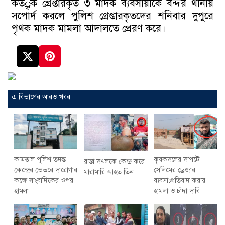
কতর্ৃক গ্রেপ্তারকৃত ৩ মাদক ব্যবসায়ীকে বন্দর থানায়
সপোর্দ করলে পুলিশ গ্রেপ্তারকৃতদের শনিবার দুপুরে
পৃথক মাদক মামলা আদালতে প্রেরণ করে।
এ বিভাগের আরও খবর
কৃষকদলের দাপটে
কামতাল পুলিশ তদন্ত
রাস্তা দখলকে কেন্দ্র করে
সেলিমের ড্রেজার
কেন্দ্রের ভেতরে দারোগার
মারামারি আহত তিন
ব্যবসা:প্রতিবাদ করায়
কক্ষে সাংবাদিকের ওপর
হামলা ও চাঁদা দাবি
হামলা