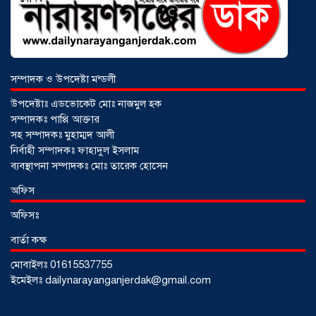
সম্পাদক ও উপদেষ্টা মন্ডলী
উপদেষ্টাঃ এডভোকেট মোঃ নাজমুল হক
সম্পাদকঃ পাপ্পি আক্তার
সহ সম্পাদকঃ মুহাম্মদ আলী
নির্বাহী সম্পাদকঃ ফাহাদুল ইসলাম
ব্যবস্থাপনা সম্পাদকঃ মোঃ তারেক হোসেন
আড়াইহাজারে জেলেদের জালে উঠে এলো
অফিস
শর্টগান
০৩ আগস্ট ২০২৬
অফিসঃ
বার্তা কক্ষ
মোবাইলঃ 01615537755
ইমেইলঃ dailynarayanganjerdak@gmail.com