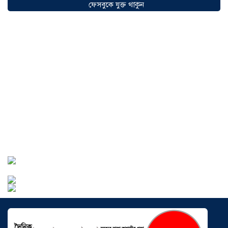
অগ্রযাত্রায় নতুন অধ্যায়, উদ্বোধন হলো ‘শিফা
ফেসবুকে যুক্ত থাকুন
মোহাম্মদিয়া ফিশারিজ’
০৫ আগস্ট ২০২৬
বাংলাদেশে এখন বিনিয়োগের বড় সম্ভাবনা,
উন্নয়নের অংশীদার হোন প্রবাসীরা —
মোহাম্মদ সাইফুল্লাহ্
০৫ আগস্ট ২০২৬
সোনারগাঁওয়ে ভয়াবহ লোডশেডিংয়ে
জনজীবন চরমভাবে বিপর্যস্ত
০৩ আগস্ট
২০২৬
আড়াইহাজারে বান্টি বাজারে ৫ গ্রাম
হেরোইনসহ যুবক গ্রেপ্তার
০৩ আগস্ট ২০২৬