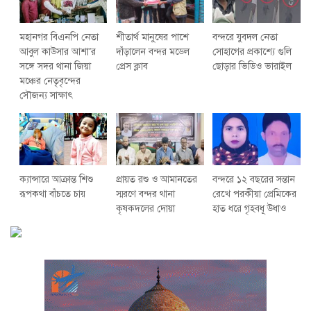
মহানগর বিএনপি নেতা
শীতার্থ মানুষের পাশে
বন্দরে যুবদল নেতা
আবুল কাউসার আশা’র
দাঁড়ালেন বন্দর মডেল
সোহাগের প্রকাশ্যে গুলি
সঙ্গে সদর থানা জিয়া
প্রেস ক্লাব
ছোড়ার ভিডিও ভারাইল
মঞ্চের নেতৃবৃন্দের
সৌজন্য সাক্ষাৎ
ক্যান্সারে আক্রান্ত শিশু
প্রায়ত রশু ও আমানতের
বন্দরে ১২ বছরের সন্তান
রূপকথা বাঁচতে চায়
স্মরণে বন্দর থানা
রেখে পরকীয়া প্রেমিকের
কৃষকদলের দোয়া
হাত ধরে গৃহবধূ উধাও