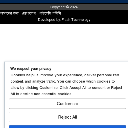
Copyright © 2024
আমাদের কথা
!
যোগাযোগ
!
প্রাইভেসি পলিসি
Developed by:
Flash Technology
সোনারগাঁয়ে ৬৮ পিস ইয়াবাসহ নারী মাদক
ব্যবসায়ী গ্রেফতার
০৩ আগস্ট ২০২৬
We respect your privacy
Cookies help us improve your experience, deliver personalized
content, and analyze traffic. You can choose which cookies to
allow by clicking
Customize
. Click
Accept All
to consent or
Reject
সোনারগাঁয়ে পরিত্যক্ত উন্নয়ন প্রকল্প:
All
to decline non-essential cookies.
ঠিকাদারের গাফিলতি নাকি তদারকির অভাব
০২ আগস্ট ২০২৬
Customize
Reject All
নারায়ণগঞ্জে জাতীয় যুব শক্তির নতুন কমিটি,