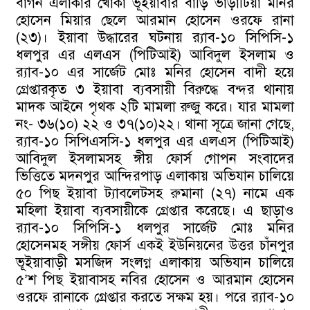
বাগন এলাকার খোকা ভূইয়াবার বাড়ি ভাড়াটিয়া মনির
হোসেন মিয়ার ছেলে আরমান হোসেন ওরফে রানা
(২৩)। ইয়াবা উদ্ধারের ঘটনায় র‍্যাব-১০ সিপিসি-১
ধলপুর এর এলএস (পিটিআই) আবিদুল ইসলাম ও
র‍্যাব-১০ এর সার্জেট মোঃ মনির হোসেন বাদী হয়ে
গ্রেপ্তারকৃত ৩ ইয়াবা ব্যবসায়ী বিরুদ্ধে বন্দর থানায়
মাদক আইনে পৃথক ২টি মামলা রুজু করে। যার মামলা
নং- ৩৬(১০) ২২ ও ৩৭(১০)২২। থানা সূত্রে জানা গেছে,
র‍্যাব-১০ সিপিএসসি-১ ধলপুর এর এলএস (পিটিআই)
আবিদুল ইসলামসহ ঙ্গীয় ফোর্স গোপন সংবাদের
ভিত্তিতে মদনপুর আন্দিরপাড় এলাকায় অভিযান চালিয়ে
৫০ পিছ ইয়াবা ট্যাবলেটসহ রুমানা (২৭) নামে এক
মহিলা ইয়াবা ব্যবসায়ীকে গ্রেপ্তার করেছে। এ ছাড়াও
র‍্যাব-১০ সিপিসি-১ ধলপুর সার্জেট মোঃ মনির
হোসেনমহ সঙ্গীয় ফোর্স একই ইউনিয়নের উত্তর চাঁনপুর
ভূইয়াবাড়ী মসজিদ সংলগ্ন এলাকায় অভিযান চালিয়ে
৫’শ পিছ ইয়াবাসহ নবির হোসেন ও আরমান হোসেন
ওরফে রানাকে গ্রেপ্তার করতে সক্ষম হয়। পরে র‍্যাব-১০