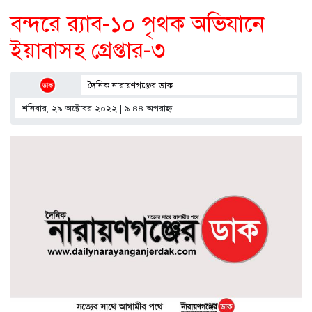
বন্দরে র‍্যাব-১০ পৃথক অভিযানে
ইয়াবাসহ গ্রেপ্তার-৩
দৈনিক নারায়ণগঞ্জের ডাক
শনিবার, ২৯ অক্টোবর ২০২২ | ৯:৪৪ অপরাহ্ণ