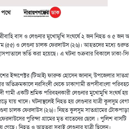
্রীবাহি বাস ও লেগুনার মুখোমুখি সংঘর্ষে ২ জন নিহত ও ৫ জন
েগম (৫৫) ও লেগুনা চালক ফেরদাউস (২৬)। আহতদের মধ্যে গুরু
সপাতালে ভর্তি করা হয়েছে। এ ঘটনা শুক্রবার বিকালে ঢাকা-স
পুলিশের ইন্সপেক্টর (টিআই) ফারুক হোসেন জানান, উপজেলার সাতগ্র
াজার অতিক্রমকালে নরসিংদী থেকে ঢাকাগামী রূপসীবাংলা পরিবহ
দী গামী একটি শ্রমিক পরিবহনকারী লেগুনার মুখোমুখি সংঘর্ষ হয়
ড়ে যায় খাদে। ঘটনাস্থলেই নিহত হয় লেগুনার যাত্রী কুলসুম বেগ
েগুনা চালক ফেরদাউস (২৬)। নিহত কুলসুম সাতগ্রামের টোকপাড়া
ক ফেরদাউসের পুরিন্দা গ্রামের মৃত বাতেনের ছেলে । পুলিশ বাসটি
য়ে গেছে। নিহত ও আহতরা সবাই লেগুনার যাত্রী ছিলেন।