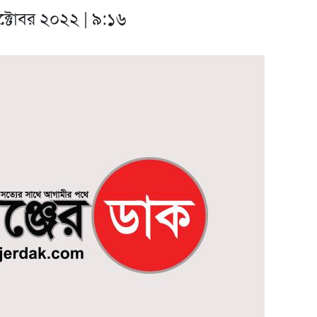
অক্টোবর ২০২২ | ৯:১৬