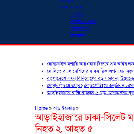
খেলাধুলা
অনন্যা সংবাদ
সংগঠন
নিখোঁজ সংবাদ
সাক্ষাৎকার
বিনোদন
শিরোনাম
বোনাফাইড মশারি কারখানার বিরুদ্ধে শ্রম আইন ল
সৌদিতে বাংলাদেশিদের ব্যবসায়িক অগ্রযাত্রায় নতুন
বাংলাদেশে এখন বিনিয়োগের বড় সম্ভাবনা, উন্নয়নের 
সোনারগাঁওয়ে ভয়াবহ লোডশেডিংয়ে জনজীবন চরমভাব
আড়াইহাজারে বান্টি বাজারে ৫ গ্রাম হেরোইনসহ যুবক 
Home
»
আড়াইহাজার
»
আড়াইহাজারে ঢাকা-সিলেট মহ
নিহত ২, আহত ৫