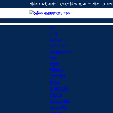
শনিবার, ৮ই আগস্ট, ২০২৬ খ্রিস্টাব্দ, ২৪শে শ্রাবণ, ১৪৩৩ বঙ
Menu
প্রচ্ছদ
জাতীয়
সারাদেশ
ঢাকা বিভাগ
নারায়ণগঞ্জ সদর
বন্দর
ফতুল্লা
সিদ্ধিরগঞ্জ
সোনারগাঁও
রূপগঞ্জ
আড়াইহাজার
রাজনীতি
অর্থ ও বাণিজ্য
প্রবাসে ডাক