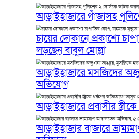
আড়াইহাজারে গাঁজাসহ পুলি
চায়ের দোকানে প্রকাশ্যে চাপাত
লড়ছেন বাবুল মোল্লা
আড়াইহাজারে মস‌জি‌দের অজুখান
অভিযোগ
আড়াইহাজারে প্রবাসীর স্ত্রীকে
আড়াইহাজার বাজারে ভ্রাম্য