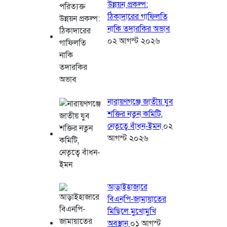
উন্নয়ন প্রকল্প:
ঠিকাদারের গাফিলতি
নাকি তদারকির অভাব
০২ আগস্ট ২০২৬
নারায়ণগঞ্জে জাতীয় যুব
শক্তির নতুন কমিটি,
নেতৃত্বে বাঁধন-ইমন
০২
আগস্ট ২০২৬
আড়াইহাজারে
বিএনপি-জামায়াতের
মিছিলে মুখোমুখি
অবস্থান
০১ আগস্ট