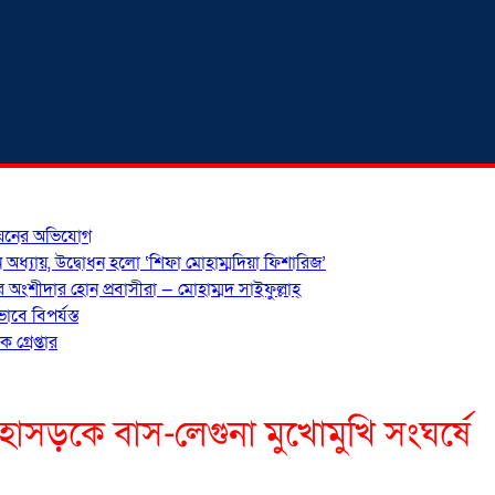
ঙ্ঘনের অভিযোগ
 অধ্যায়, উদ্বোধন হলো ‘শিফা মোহাম্মদিয়া ফিশারিজ’
অংশীদার হোন প্রবাসীরা — মোহাম্মদ সাইফুল্লাহ্
ে বিপর্যস্ত
গ্রেপ্তার
াসড়কে বাস-লেগুনা মুখোমুখি সংঘর্ষে