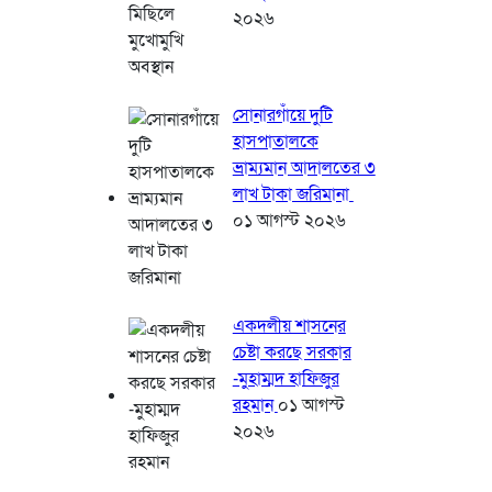
২০২৬
সোনারগাঁয়ে দুটি
হাসপাতালকে
ভ্রাম্যমান আদালতের ৩
লাখ টাকা জরিমানা
০১ আগস্ট ২০২৬
একদলীয় শাসনের
চেষ্টা করছে সরকার
-মুহাম্মদ হাফিজুর
রহমান
০১ আগস্ট
২০২৬