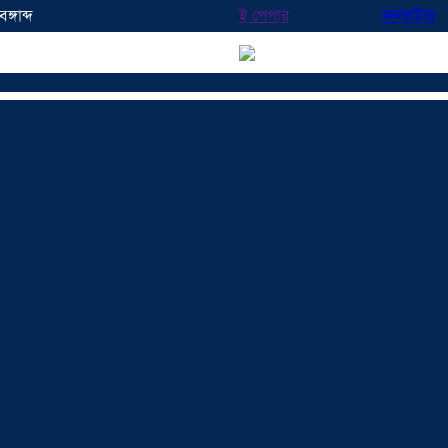
্গাব্দ
ই পেপার
কনভাটার