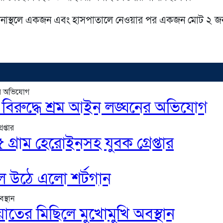
টনাস্থলে একজন এবং হাসপাতালে নেওয়ার পর একজন মোট ২ জ
বিরুদ্ধে শ্রম আইন লঙ্ঘনের অভিযোগ
 গ্রাম হেরোইনসহ যুবক গ্রেপ্তার
ে উঠে এলো শর্টগান
তের মিছিলে মুখোমুখি অবস্থান