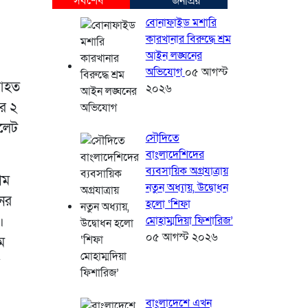
সর্বশেষ
জনপ্রিয়
বোনাফাইড মশারি
কারখানার বিরুদ্ধে শ্রম
আইন লঙ্ঘনের
অভিযোগ
০৫ আগস্ট
 আহত
২০২৬
তর ২
িলেট
সৌদিতে
বাংলাদেশিদের
ব্যবসায়িক অগ্রযাত্রায়
াম
নতুন অধ্যায়, উদ্বোধন
নের
হলো ‘শিফা
।
মোহাম্মদিয়া ফিশারিজ’
০৫ আগস্ট ২০২৬
ম
বাংলাদেশে এখন