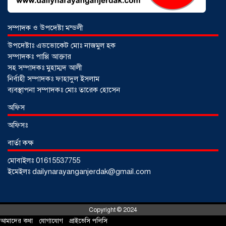
সম্পাদক ও উপদেষ্টা মন্ডলী
উপদেষ্টাঃ এডভোকেট মোঃ নাজমুল হক
সম্পাদকঃ পাপ্পি আক্তার
সহ সম্পাদকঃ মুহাম্মদ আলী
নির্বাহী সম্পাদকঃ ফাহাদুল ইসলাম
ব্যবস্থাপনা সম্পাদকঃ মোঃ তারেক হোসেন
আড়াইহাজারে জেলেদের জালে উঠে এলো
অফিস
শর্টগান
০৩ আগস্ট ২০২৬
অফিসঃ
বার্তা কক্ষ
মোবাইলঃ 01615537755
ইমেইলঃ dailynarayanganjerdak@gmail.com
Copyright © 2024
আমাদের কথা
!
যোগাযোগ
!
প্রাইভেসি পলিসি