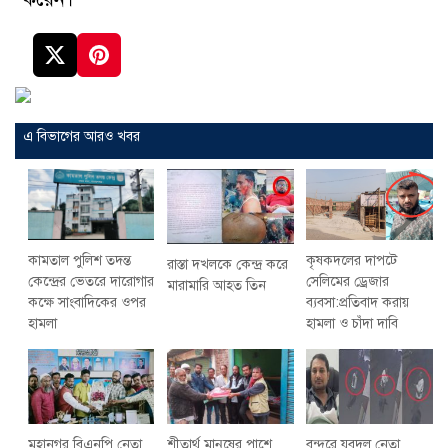
এ বিভাগের আরও খবর
কৃষকদলের দাপটে
কামতাল পুলিশ তদন্ত
রাস্তা দখলকে কেন্দ্র করে
সেলিমের ড্রেজার
কেন্দ্রের ভেতরে দারোগার
মারামারি আহত তিন
ব্যবসা:প্রতিবাদ করায়
কক্ষে সাংবাদিকের ওপর
হামলা ও চাঁদা দাবি
হামলা
মহানগর বিএনপি নেতা
শীতার্থ মানুষের পাশে
বন্দরে যুবদল নেতা