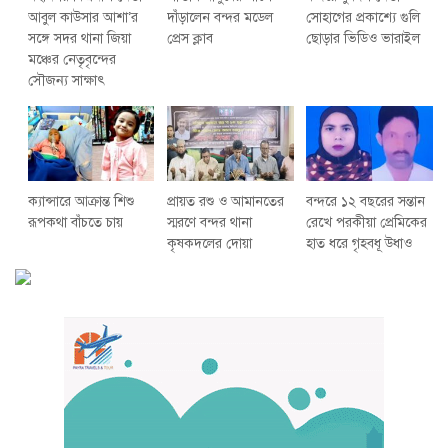
আবুল কাউসার আশা’র
দাঁড়ালেন বন্দর মডেল
সোহাগের প্রকাশ্যে গুলি
সঙ্গে সদর থানা জিয়া
প্রেস ক্লাব
ছোড়ার ভিডিও ভারাইল
মঞ্চের নেতৃবৃন্দের
সৌজন্য সাক্ষাৎ
ক্যান্সারে আক্রান্ত শিশু
প্রায়ত রশু ও আমানতের
বন্দরে ১২ বছরের সন্তান
রূপকথা বাঁচতে চায়
স্মরণে বন্দর থানা
রেখে পরকীয়া প্রেমিকের
কৃষকদলের দোয়া
হাত ধরে গৃহবধূ উধাও