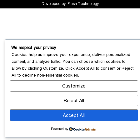
Developed by:
Flash Technology
সোনারগাঁয়ে ৬৮ পিস ইয়াবাসহ নারী মাদক
We respect your privacy
ব্যবসায়ী গ্রেফতার
০৩ আগস্ট ২০২৬
Cookies help us improve your experience, deliver personalized
content, and analyze traffic. You can choose which cookies to
allow by clicking
Customize
. Click
Accept All
to consent or
Reject
All
to decline non-essential cookies.
সোনারগাঁয়ে পরিত্যক্ত উন্নয়ন প্রকল্প:
Customize
ঠিকাদারের গাফিলতি নাকি তদারকির অভাব
০২ আগস্ট ২০২৬
Reject All
Accept All
নারায়ণগঞ্জে জাতীয় যুব শক্তির নতুন কমিটি,
নেতৃত্বে বাঁধন-ইমন
০২ আগস্ট ২০২৬
Powered by