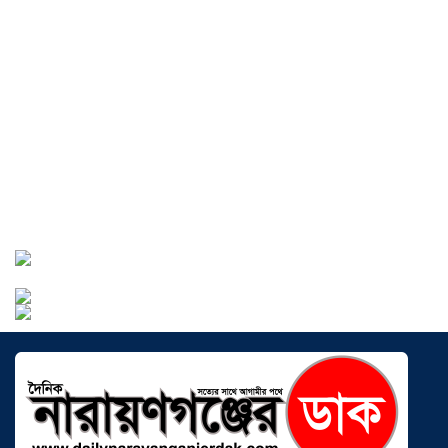
বাংলাদেশে এখন বিনিয়োগের বড় সম্ভাবনা,
উন্নয়নের অংশীদার হোন প্রবাসীরা —
মোহাম্মদ সাইফুল্লাহ্
০৫ আগস্ট ২০২৬
সোনারগাঁওয়ে ভয়াবহ লোডশেডিংয়ে
জনজীবন চরমভাবে বিপর্যস্ত
০৩ আগস্ট
২০২৬
আড়াইহাজারে বান্টি বাজারে ৫ গ্রাম
হেরোইনসহ যুবক গ্রেপ্তার
০৩ আগস্ট ২০২৬