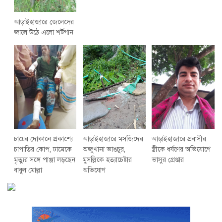
আড়াইহাজারে জেলেদের
জালে উঠে এলো শর্টগান
চায়ের দোকানে প্রকাশ্যে
আড়াইহাজারে মস‌জি‌দের
আড়াইহাজারে প্রবাসীর
চাপাতির কোপ, ঢামেকে
অজুখানা ভাঙচুর,
স্ত্রীকে ধর্ষণের অভিযোগে
মৃত্যুর সঙ্গে পাঞ্জা লড়ছেন
মুসল্লিকে হত্যাচেষ্টার
ভাসুর গ্রেপ্তার
বাবুল মোল্লা
অভিযোগ