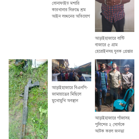
বোনাফাইড মশারি
কারখানার বিরুদ্ধে শ্রম
আইন লঙ্ঘনের অভিযোগ
আড়াইহাজারে বান্টি
বাজারে ৫ গ্রাম
হেরোইনসহ যুবক গ্রেপ্তার
আড়াইহাজারে বিএনপি-
জামায়াতের মিছিলে
মুখোমুখি অবস্থান
আড়াইহাজারে গাঁজাসহ
পুলিশের ২ সোর্সকে
আটক করল জনতা