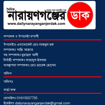
সম্পাদক ও উপদেষ্টা মন্ডলী
উপদেষ্টাঃ এডভোকেট মোঃ নাজমুল হক
সম্পাদকঃ পাপ্পি আক্তার
সহ সম্পাদকঃ মুহাম্মদ আলী
নির্বাহী সম্পাদকঃ ফাহাদুল ইসলাম
ব্যবস্থাপনা সম্পাদকঃ মোঃ তারেক হোসেন
আড়াইহাজারে জেলেদের জালে উঠে এলো
অফিস
শর্টগান
০৩ আগস্ট ২০২৬
অফিসঃ
বার্তা কক্ষ
মোবাইলঃ 01615537755
ইমেইলঃ dailynarayanganjerdak@gmail.com