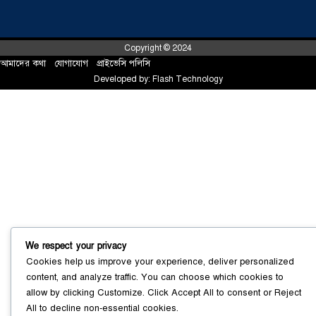
Copyright © 2024
আমাদের কথা
!
যোগাযোগ
!
প্রাইভেসি পলিসি
Developed by:
Flash Technology
সোনারগাঁয়ে ৬৮ পিস ইয়াবাসহ নারী মাদক
ব্যবসায়ী গ্রেফতার
০৩ আগস্ট ২০২৬
We respect your privacy
সোনারগাঁয়ে পরিত্যক্ত উন্নয়ন প্রকল্প:
Cookies help us improve your experience, deliver personalized
ঠিকাদারের গাফিলতি নাকি তদারকির অভাব
content, and analyze traffic. You can choose which cookies to
০২ আগস্ট ২০২৬
allow by clicking
Customize
. Click
Accept All
to consent or
Reject
All
to decline non-essential cookies.