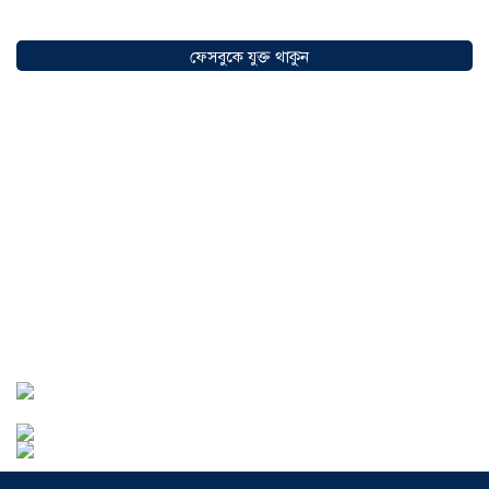
সৌদিতে বাংলাদেশিদের ব্যবসায়িক
অগ্রযাত্রায় নতুন অধ্যায়, উদ্বোধন হলো ‘শিফা
ফেসবুকে যুক্ত থাকুন
মোহাম্মদিয়া ফিশারিজ’
০৫ আগস্ট ২০২৬
বাংলাদেশে এখন বিনিয়োগের বড় সম্ভাবনা,
উন্নয়নের অংশীদার হোন প্রবাসীরা —
মোহাম্মদ সাইফুল্লাহ্
০৫ আগস্ট ২০২৬
সোনারগাঁওয়ে ভয়াবহ লোডশেডিংয়ে
জনজীবন চরমভাবে বিপর্যস্ত
০৩ আগস্ট
২০২৬
আড়াইহাজারে বান্টি বাজারে ৫ গ্রাম
হেরোইনসহ যুবক গ্রেপ্তার
০৩ আগস্ট ২০২৬