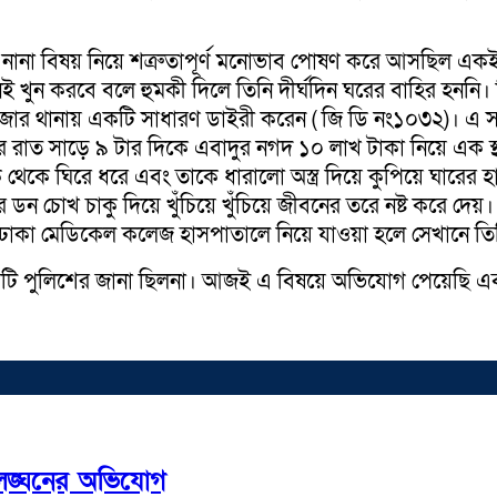
র নানা বিষয় নিয়ে শত্রুতাপূর্ণ মনোভাব পোষণ করে আসছিল একই এ
ানেই খুন করবে বলে হুমকী দিলে তিনি দীর্ঘদিন ঘরের বাহির হননি
আড়াইহাজার থানায় একটি সাধারণ ডাইরী করেন ( জি ডি নং১০৩২)।
টোবর রাত সাড়ে ৯ টার দিকে এবাদুর নগদ ১০ লাখ টাকা নিয়ে এক 
 দিক থেকে ঘিরে ধরে এবং তাকে ধারালো অস্ত্র দিয়ে কুপিয়ে ঘার
র ডন চোখ চাকু দিয়ে খুঁচিয়ে খুঁচিয়ে জীবনের তরে নষ্ট করে দেয়। সন
গে ঢাকা মেডিকেল কলেজ হাসপাতালে নিয়ে যাওয়া হলে সেখানে তিনি
ি পুলিশের জানা ছিলনা। আজই এ বিষয়ে অভিযোগ পেয়েছি এবং ম
 লঙ্ঘনের অভিযোগ