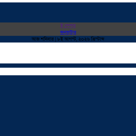
ই পেপার
কনভাটার
আজ শনিবার | ৮ই আগস্ট, ২০২৬ খ্রিস্টাব্দ