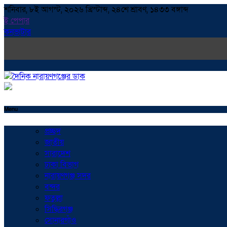
শনিবার, ৮ই আগস্ট, ২০২৬ খ্রিস্টাব্দ, ২৪শে শ্রাবণ, ১৪৩৩ বঙ্গাব্দ
ই পেপার
কনভাটার
Menu
প্রচ্ছদ
জাতীয়
সারাদেশ
ঢাকা বিভাগ
নারায়ণগঞ্জ সদর
বন্দর
ফতুল্লা
সিদ্ধিরগঞ্জ
সোনারগাঁও