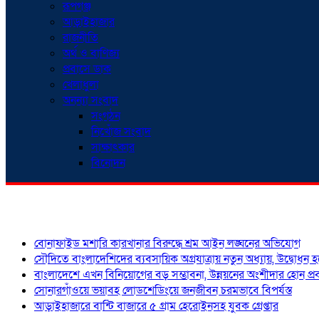
রূপগঞ্জ
আড়াইহাজার
রাজনীতি
অর্থ ও বাণিজ্য
প্রবাসে ডাক
খেলাধুলা
অনন্যা সংবাদ
সংগঠন
নিখোঁজ সংবাদ
সাক্ষাৎকার
বিনোদন
শিরোনাম
বোনাফাইড মশারি কারখানার বিরুদ্ধে শ্রম আইন লঙ্ঘনের অভিযোগ
সৌদিতে বাংলাদেশিদের ব্যবসায়িক অগ্রযাত্রায় নতুন অধ্যায়, উদ্বোধন 
বাংলাদেশে এখন বিনিয়োগের বড় সম্ভাবনা, উন্নয়নের অংশীদার হোন প্রবা
সোনারগাঁওয়ে ভয়াবহ লোডশেডিংয়ে জনজীবন চরমভাবে বিপর্যস্ত
আড়াইহাজারে বান্টি বাজারে ৫ গ্রাম হেরোইনসহ যুবক গ্রেপ্তার