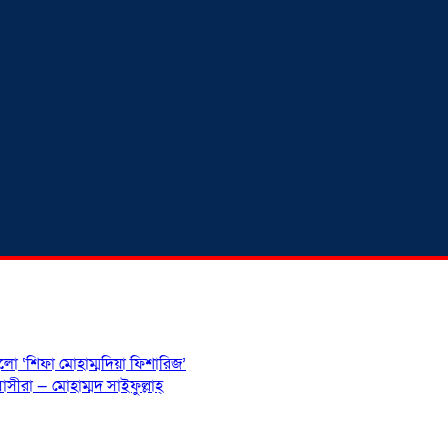
হলো ‘শিফা মোহাম্মদিয়া ফিশারিজ’
সীরা — মোহাম্মদ সাইফুল্লাহ্