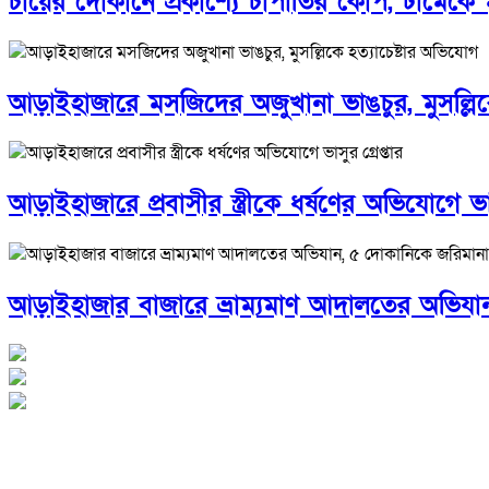
চায়ের দোকানে প্রকাশ্যে চাপাতির কোপ, ঢামেকে মৃত
আড়াইহাজারে মস‌জি‌দের অজুখানা ভাঙচুর, মুসল্লিক
আড়াইহাজারে প্রবাসীর স্ত্রীকে ধর্ষণের অভিযোগে ভাসু
আড়াইহাজার বাজারে ভ্রাম্যমাণ আদালতের অভিযা