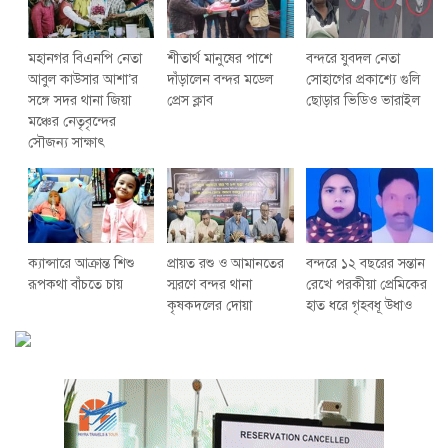
মহানগর বিএনপি নেতা
শীতার্থ মানুষের পাশে
বন্দরে যুবদল নেতা
আবুল কাউসার আশা’র
দাঁড়ালেন বন্দর মডেল
সোহাগের প্রকাশ্যে গুলি
সঙ্গে সদর থানা জিয়া
প্রেস ক্লাব
ছোড়ার ভিডিও ভারাইল
মঞ্চের নেতৃবৃন্দের
সৌজন্য সাক্ষাৎ
ক্যান্সারে আক্রান্ত শিশু
প্রায়ত রশু ও আমানতের
বন্দরে ১২ বছরের সন্তান
রূপকথা বাঁচতে চায়
স্মরণে বন্দর থানা
রেখে পরকীয়া প্রেমিকের
কৃষকদলের দোয়া
হাত ধরে গৃহবধূ উধাও