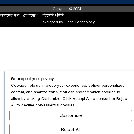
Copyright © 2024
আমাদের কথা
!
যোগাযোগ
!
প্রাইভেসি পলিসি
Developed by:
Flash Technology
সোনারগাঁয়ে ৬৮ পিস ইয়াবাসহ নারী মাদক
ব্যবসায়ী গ্রেফতার
০৩ আগস্ট ২০২৬
We respect your privacy
Cookies help us improve your experience, deliver personalized
content, and analyze traffic. You can choose which cookies to
সোনারগাঁয়ে পরিত্যক্ত উন্নয়ন প্রকল্প:
allow by clicking
Customize
. Click
Accept All
to consent or
Reject
ঠিকাদারের গাফিলতি নাকি তদারকির অভাব
All
to decline non-essential cookies.
০২ আগস্ট ২০২৬
Customize
Reject All
নারায়ণগঞ্জে জাতীয় যুব শক্তির নতুন কমিটি,