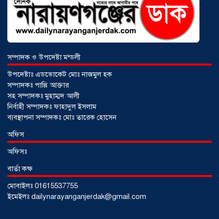
সম্পাদক ও উপদেষ্টা মন্ডলী
উপদেষ্টাঃ এডভোকেট মোঃ নাজমুল হক
সম্পাদকঃ পাপ্পি আক্তার
সহ সম্পাদকঃ মুহাম্মদ আলী
নির্বাহী সম্পাদকঃ ফাহাদুল ইসলাম
ব্যবস্থাপনা সম্পাদকঃ মোঃ তারেক হোসেন
আড়াইহাজারে জেলেদের জালে উঠে এলো
অফিস
শর্টগান
০৩ আগস্ট ২০২৬
অফিসঃ
বার্তা কক্ষ
মোবাইলঃ 01615537755
ইমেইলঃ dailynarayanganjerdak@gmail.com