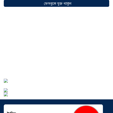
অগ্রযাত্রায় নতুন অধ্যায়, উদ্বোধন হলো ‘শিফা
ফেসবুকে যুক্ত থাকুন
মোহাম্মদিয়া ফিশারিজ’
০৫ আগস্ট ২০২৬
বাংলাদেশে এখন বিনিয়োগের বড় সম্ভাবনা,
উন্নয়নের অংশীদার হোন প্রবাসীরা —
মোহাম্মদ সাইফুল্লাহ্
০৫ আগস্ট ২০২৬
সোনারগাঁওয়ে ভয়াবহ লোডশেডিংয়ে
জনজীবন চরমভাবে বিপর্যস্ত
০৩ আগস্ট
২০২৬
আড়াইহাজারে বান্টি বাজারে ৫ গ্রাম
হেরোইনসহ যুবক গ্রেপ্তার
০৩ আগস্ট ২০২৬