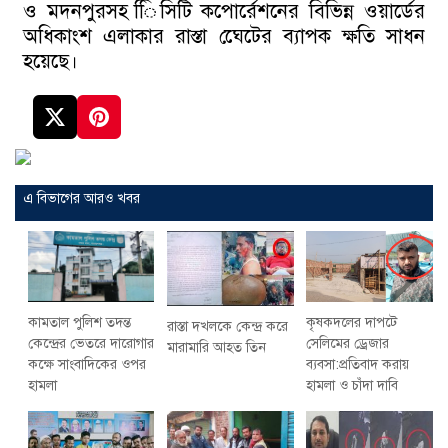
ও মদনপুরসহ িিসিটি কপোর্রেশনের বিভিন্ন ওয়ার্ডের
অধিকাংশ এলাকার রাস্তা ঘেেটের ব্যাপক ক্ষতি সাধন
হয়েছে।
এ বিভাগের আরও খবর
কৃষকদলের দাপটে
কামতাল পুলিশ তদন্ত
রাস্তা দখলকে কেন্দ্র করে
সেলিমের ড্রেজার
কেন্দ্রের ভেতরে দারোগার
মারামারি আহত তিন
ব্যবসা:প্রতিবাদ করায়
কক্ষে সাংবাদিকের ওপর
হামলা ও চাঁদা দাবি
হামলা