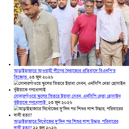
আড়াইহাজারে আওয়ামী লীগের নৈরাজ্যের প্রতিবাদে বিএনপি’র
বিক্ষোভ
২৩ জুন ২০২৬
সোনারগাঁওয়ে স্কুলের ভিতরে ইয়াবা সেবন, এনসিপি নেতা হোসাইন
ভূঁইয়াকে গণধোলাই
২৩ জুন ২০২৬
আড়াইহাজারে নিখোঁজের দুু’দিন পর শিশুর লাশ উদ্ধার, পরিবারের
দাবী হত্যা!
২২ জুন ২০২৬