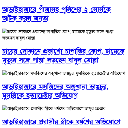
আড়াইহাজারে গাঁজাসহ পুলিশের ২ সোর্সকে
আটক করল জনতা
চায়ের দোকানে প্রকাশ্যে চাপাতির কোপ, ঢামেকে
মৃত্যুর সঙ্গে পাঞ্জা লড়ছেন বাবুল মোল্লা
আড়াইহাজারে মস‌জি‌দের অজুখানা ভাঙচুর,
মুসল্লিকে হত্যাচেষ্টার অভিযোগ
আড়াইহাজারে প্রবাসীর স্ত্রীকে ধর্ষণের অভিযোগে