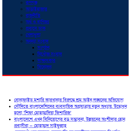
রূপগঞ্জ
আড়াইহাজার
রাজনীতি
অর্থ ও বাণিজ্য
প্রবাসে ডাক
খেলাধুলা
অনন্যা সংবাদ
সংগঠন
নিখোঁজ সংবাদ
সাক্ষাৎকার
বিনোদন
শিরোনাম
বোনাফাইড মশারি কারখানার বিরুদ্ধে শ্রম আইন লঙ্ঘনের অভিযোগ
সৌদিতে বাংলাদেশিদের ব্যবসায়িক অগ্রযাত্রায় নতুন অধ্যায়, উদ্বোধন
হলো ‘শিফা মোহাম্মদিয়া ফিশারিজ’
বাংলাদেশে এখন বিনিয়োগের বড় সম্ভাবনা, উন্নয়নের অংশীদার হোন
প্রবাসীরা — মোহাম্মদ সাইফুল্লাহ্