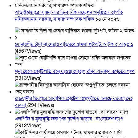
আড়াইহাজারে ‘সুজন’-এর দ্বি-বার্ষিক সম্মেলন অনুষ্ঠিত সভাপতি
মনিরুজ্জামান সরকার, সাধারণসম্পাদক শফিক
১৬ মে ২০২৬
সোনারগাঁয় চাঁদা না দেয়ায় বাড়িঘরে হামলা লুটপাট, আটক ২ আহত ১
(4567Views)
শূন্য থেকে কোটিপতি বনে যাওয়া সোহাগ রনির অন্ধকার জগতের গল্প
(3913Views)
রাজধানীর মিরপুরে আবাসিক হোটেল ‘স্বপ্নপুরীতে’ চলছে রমরমা দেহ
ব্যবসা
(2941Views)
এলপিজি’র মূল্যবৃদ্ধি জনগণের দুর্ভোগ বাড়বে : বাংলাদেশ ন্যাপ
(2912Views)