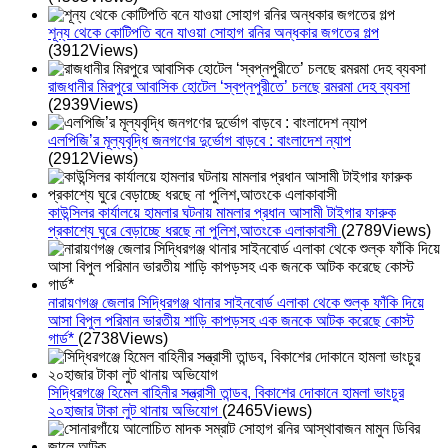
শূন্য থেকে কোটিপতি বনে যাওয়া সোহাগ রনির অন্ধকার জগতের গল্প
(3912Views)
রাজধানীর মিরপুরে আবাসিক হোটেল ‘স্বপ্নপুরীতে’ চলছে রমরমা দেহ ব্যবসা
(2939Views)
এলপিজি’র মূল্যবৃদ্ধি জনগণের দুর্ভোগ বাড়বে : বাংলাদেশ ন্যাপ
(2912Views)
কাউন্সিলর কার্যালয়ে হামলার ঘটনায় মামলার প্রধান আসামী টাইগার ফারুক
প্রকাশ্যে ঘুরে বেড়াচ্ছে ধরছে না পুলিশ,আতংকে এলাকাবাসী
(2789Views)
নারায়ণগঞ্জ জেলার সিদ্ধিরগঞ্জ থানার সাইনবোর্ড এলাকা থেকে শুল্ক ফাঁকি দিয়ে
আসা বিপুল পরিমান ভারতীয় শাড়ি কাপড়সহ এক জনকে আটক করেছে কোস্ট
গার্ড*
(2738Views)
সিদ্ধিরগঞ্জে হিমেল বাহিনীর সন্ত্রাসী তান্ডব, বিকাশের দোকানে হামলা ভাংচুর
২০হাজার টাকা লুট থানায় অভিযোগ
(2465Views)