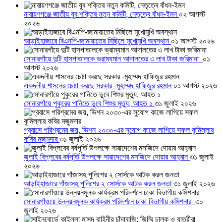
নারায়ণগঞ্জে জাতীয় যুব শক্তির নতুন কমিটি, নেতৃত্বে বাঁধন-ইমন
০২ আগস্ট
২০২৬
আড়াইহাজারে বিএনপি-জামায়াতের মিছিলে মুখোমুখি অবস্থান
০১ আগস্ট ২০২৬
সোনারগাঁয়ে দুটি হাসপাতালকে ভ্রাম্যমান আদালতের ৩ লাখ টাকা জরিমানা
০১
আগস্ট ২০২৬
একদলীয় শাসনের চেষ্টা করছে সরকার -মুহাম্মদ হাফিজুর রহমান
০১ আগস্ট ২০২৬
সোনারগাঁয়ে পুকুরের পানিতে ডুবে শিশুর মৃত্যু, আহত ১
৩১ জুলাই ২০২৬
প্রবাসে পরিশ্রমের জয়, ভিশন ২০৩০-এর সুযোগ কাজে লাগিয়ে সফল কুমিল্লার
কবির মজুমদার
৩১ জুলাই ২০২৬
জুলাই বিপ্লবের বর্ষপূর্তি উপলক্ষে সারাদেশের মসজিদে দোয়ার আহ্বান
৩১ জুলাই
২০২৬
আড়াইহাজারে গাঁজাসহ পুলিশের ২ সোর্সকে আটক করল জনতা
৩১ জুলাই ২০২৬
সোনারগাঁওয়ে উন্নয়নমূলক কার্যক্রম পরিদর্শনে ঢাকা বিভাগীয় কমিশনার
৩০
জুলাই ২০২৬