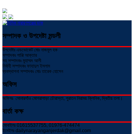
সম্পাদক ও উপদেষ্টা মন্ডলী
উপদেষ্টাঃ এডভোকেট মোঃ নাজমুল হক
সম্পাদকঃ পাপ্পি আক্তার
সহ সম্পাদকঃ মুহাম্মদ আলী
নির্বাহী সম্পাদকঃ ফাহাদুল ইসলাম
ব্যবস্থাপনা সম্পাদকঃ মোঃ তারেক হোসেন
অফিস
অফিসঃ সোনারগাঁও মোগরাপাড়া চৌরাস্তা, পুরাতন নিরাময় ক্লিনিক, দ্বিতীয় তলা।
বার্তা কক্ষ
মোবাইলঃ 01615537755, 01976-474474
ইমেইলঃ dailynarayanganjerdak@gmail.com