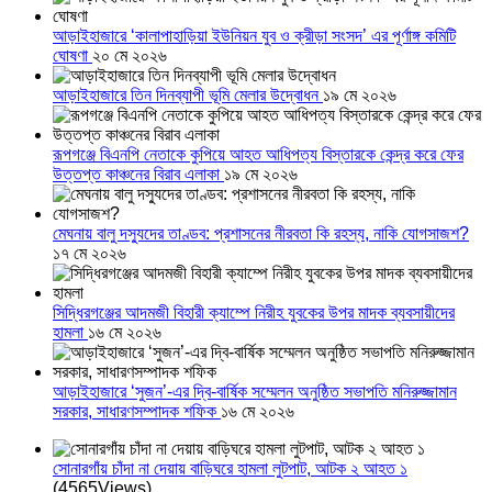
আড়াইহাজারে ‘কালাপাহাড়িয়া ইউনিয়ন যুব ও ক্রীড়া সংসদ’ এর পূর্ণাঙ্গ কমিটি
ঘোষণা
২০ মে ২০২৬
আড়াইহাজারে তিন দিনব্যাপী ভূমি মেলার উদ্বোধন
১৯ মে ২০২৬
রূপগঞ্জে বিএনপি নেতাকে কুপিয়ে আহত আধিপত্য বিস্তারকে কেন্দ্র করে ফের
উত্তপ্ত কাঞ্চনের বিরাব এলাকা
১৯ মে ২০২৬
মেঘনায় বালু দস্যুদের তাণ্ডব: প্রশাসনের নীরবতা কি রহস্য, নাকি যোগসাজশ?
১৭ মে ২০২৬
সিদ্ধিরগঞ্জের আদমজী বিহারী ক্যাম্পে নিরীহ যুবকের উপর মাদক ব্যবসায়ীদের
হামলা
১৬ মে ২০২৬
আড়াইহাজারে ‘সুজন’-এর দ্বি-বার্ষিক সম্মেলন অনুষ্ঠিত সভাপতি মনিরুজ্জামান
সরকার, সাধারণসম্পাদক শফিক
১৬ মে ২০২৬
সোনারগাঁয় চাঁদা না দেয়ায় বাড়িঘরে হামলা লুটপাট, আটক ২ আহত ১
(4565Views)