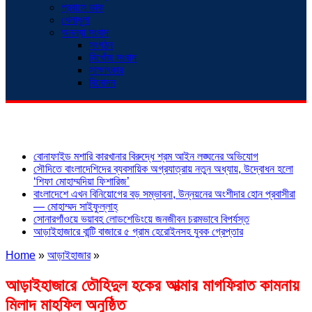
প্রবাসে ডাক
খেলাধুলা
অনন্যা সংবাদ
সংগঠন
নিখোঁজ সংবাদ
সাক্ষাৎকার
বিনোদন
শিরোনাম
বোনাফাইড মশারি কারখানার বিরুদ্ধে শ্রম আইন লঙ্ঘনের অভিযোগ
সৌদিতে বাংলাদেশিদের ব্যবসায়িক অগ্রযাত্রায় নতুন অধ্যায়, উদ্বোধন হলো
‘শিফা মোহাম্মদিয়া ফিশারিজ’
বাংলাদেশে এখন বিনিয়োগের বড় সম্ভাবনা, উন্নয়নের অংশীদার হোন প্রবাসীরা
— মোহাম্মদ সাইফুল্লাহ্
সোনারগাঁওয়ে ভয়াবহ লোডশেডিংয়ে জনজীবন চরমভাবে বিপর্যস্ত
আড়াইহাজারে বান্টি বাজারে ৫ গ্রাম হেরোইনসহ যুবক গ্রেপ্তার
Home
»
আড়াইহাজার
»
আড়াইহাজারে তৌহিদুল হকের আত্মার মাগফিরাত কামনায়
মিলাদ মাহফিল অনুষ্ঠিত