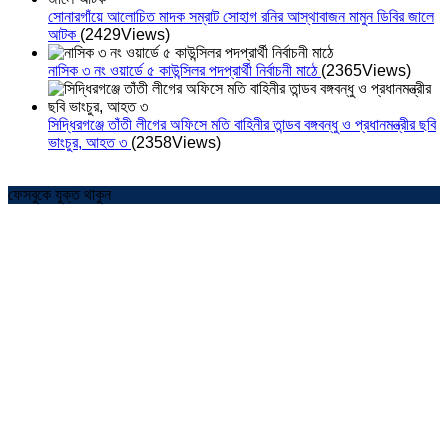
সোনারগাঁয়ে আলোচিত মাদক সম্রাট সোহাগ রনির আস্থাবাজন মামুন ডিবির জালে
আটক
(2429Views)
নাসিক ৩ নং ওয়ার্ডে ৫ কাউন্সিলর পদপ্রার্থী নির্বাচনী মাঠে
(2365Views)
সিদ্ধিরগঞ্জে তাঁতী লীগের অফিসে মতি বাহিনীর তান্ডব বঙ্গবন্ধু ও প্রধানমন্ত্রীর ছবি
ভাংচুর, আহত ৩
(2358Views)
ফেসবুকে যুক্ত থাকুন