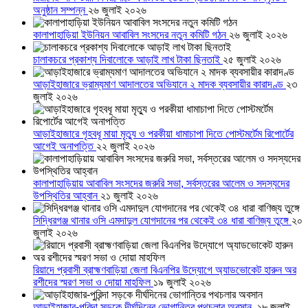
অনুষ্ঠান সম্পন্ন
২৬ জুলাই ২০২৬
কালাপাহাড়িয়া ইউনিয়ন আবাবিল সংসদের নতুন কমিটি গঠন
২৬ জুলাই ২০২৬
চালাকচরে প্রকাশ্য দিবালোকে আড়াই লাখ টাকা ছিনতাই
২৫ জুলাই ২০২৬
আড়াইহাজারে ভ্রাম্যমাণ আদালতের অভিযানে ২ মাদক ব্যবসায়ীর কারাদণ্ড
২৩
জুলাই ২০২৬
আড়াইহাজারে গৃহবধূ মায়া মৃত্যু ও পরকীয়া ধামাচাপা দিতে পোস্টমর্টেম রিপোর্টের
আগেই অনাপত্তি
২২ জুলাই ২০২৬
কালাপাহাড়িয়ায় আবাবিল সংসদের জরুরি সভা, সর্বস্তরের আলেম ও সদস্যদের
উপস্থিতির আহ্বান
২১ জুলাই ২০২৬
সিদ্ধিরগঞ্জ থানার ওসি এমদাদুল যোগদানের পর থেকেই ৩৪ ধারা বাণিজ্য তুঙ্গে
২০
জুলাই ২০২৬
রিয়াদে প্রবাসী ব্রাহ্মণবাড়িয়া জেলা বিএনপির উদ্যোগে অ্যাডভোকেট হারুন অর
রশীদের স্মরণ সভা ও দোয়া মাহফিল
১৯ জুলাই ২০২৬
আড়াইহাজার-পুরিন্দা সড়কে দীর্ঘদিনের ভোগান্তির পথচলার অবসান
১৮ জুলাই