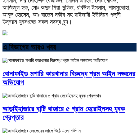
ইসলাম, মীর মোহাম্মদ রেজাউল, সেলিম জাহিদ, মোঃ খোকন,
আজিজুল হক, মোঃ অদুদ মিয়া পন্ডিত, রবিউল ইসলাম, শামসুদ্দোহা,
আবুল হোসেন, আঃ বাতেন নকীব সহ হাইজাদী ইউনিয়ন পল্লী
উন্নয়ন যুবসংঘের সকল সদস্য বৃন্দ।
এ বিভাগের আরও খবর
বোনাফাইড মশারি কারখানার বিরুদ্ধে শ্রম আইন লঙ্ঘনের
অভিযোগ
আড়াইহাজারে বান্টি বাজারে ৫ গ্রাম হেরোইনসহ যুবক
গ্রেপ্তার