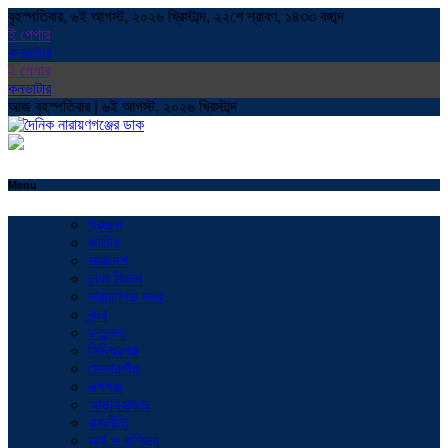
বৃহস্পতিবার, ৬ই আগস্ট, ২০২৬ খ্রিস্টাব্দ, ২২শে শ্রাবণ, ১৪৩৩ বঙ্গাব্দ
ই পেপার
কনভাটার
ই পেপার
কনভাটার
আজ বৃহস্পতিবার | ৬ই আগস্ট, ২০২৬ খ্রিস্টাব্দ
Menu
প্রচ্ছদ
জাতীয়
সারাদেশ
ঢাকা বিভাগ
নারায়ণগঞ্জ সদর
বন্দর
ফতুল্লা
সিদ্ধিরগঞ্জ
সোনারগাঁও
রূপগঞ্জ
আড়াইহাজার
রাজনীতি
অর্থ ও বাণিজ্য