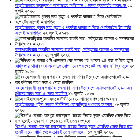
আড়াইহাজারে ভ্রাম্যমাণ আদালতের অভিযানে ২ মাদক ব্যবসায়ীর কারাদণ্ড
২৩
জুলাই ২০২৬
আড়াইহাজারে গৃহবধূ মায়া মৃত্যু ও পরকীয়া ধামাচাপা দিতে পোস্টমর্টেম রিপোর্টের
আগেই অনাপত্তি
২২ জুলাই ২০২৬
কালাপাহাড়িয়ায় আবাবিল সংসদের জরুরি সভা, সর্বস্তরের আলেম ও সদস্যদের
উপস্থিতির আহ্বান
২১ জুলাই ২০২৬
সিদ্ধিরগঞ্জ থানার ওসি এমদাদুল যোগদানের পর থেকেই ৩৪ ধারা বাণিজ্য তুঙ্গে
২০
জুলাই ২০২৬
রিয়াদে প্রবাসী ব্রাহ্মণবাড়িয়া জেলা বিএনপির উদ্যোগে অ্যাডভোকেট হারুন অর
রশীদের স্মরণ সভা ও দোয়া মাহফিল
১৯ জুলাই ২০২৬
আড়াইহাজার-পুরিন্দা সড়কে দীর্ঘদিনের ভোগান্তির পথচলার অবসান
১৮ জুলাই
২০২৬
খিলগাঁও ডেমরা- রামপুরা মহাসড়কে চোরের লিডার সুজন একাধিক লোক দিয়ে রাত
হলেই নামেন গাড়ি থেকে চোরাই তেল সংগ্রহে।
১৭ জুলাই ২০২৬