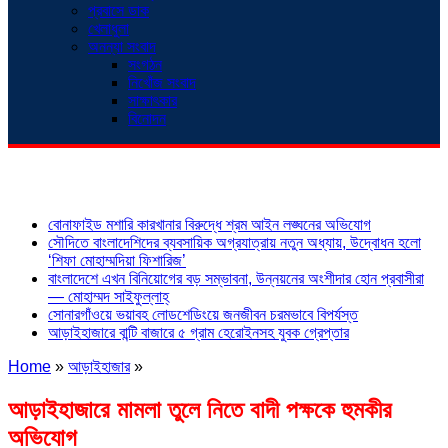
প্রবাসে ডাক
খেলাধুলা
অনন্যা সংবাদ
সংগঠন
নিখোঁজ সংবাদ
সাক্ষাৎকার
বিনোদন
শিরোনাম
বোনাফাইড মশারি কারখানার বিরুদ্ধে শ্রম আইন লঙ্ঘনের অভিযোগ
সৌদিতে বাংলাদেশিদের ব্যবসায়িক অগ্রযাত্রায় নতুন অধ্যায়, উদ্বোধন হলো
‘শিফা মোহাম্মদিয়া ফিশারিজ’
বাংলাদেশে এখন বিনিয়োগের বড় সম্ভাবনা, উন্নয়নের অংশীদার হোন প্রবাসীরা
— মোহাম্মদ সাইফুল্লাহ্
সোনারগাঁওয়ে ভয়াবহ লোডশেডিংয়ে জনজীবন চরমভাবে বিপর্যস্ত
আড়াইহাজারে বান্টি বাজারে ৫ গ্রাম হেরোইনসহ যুবক গ্রেপ্তার
Home
»
আড়াইহাজার
»
আড়াইহাজারে মামলা তুলে নিতে বাদী পক্ষকে হুমকীর
অভিযোগ