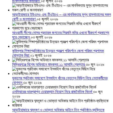
চিকিৎসকদের কর্মবিরতি
০৫ জুলাই ২০২৬
আড়াইহাজারে ইউএনও এবং টিএইচও – এর মানবিকতায় মুগ্ধ হাসপাতালের সকল
রোগী ও জনসাধারণ
০৫ জুলাই ২০২৬
আওয়ামী লীগের দোসর প্রতারক জগতের শিরমনি মনির এখনো বীরদর্পে প্রকাশ্যে
ঘুরে বেড়াচ্ছেন
০৩ জুলাই ২০২৬
কুমিল্লায় শিক্ষাপ্রতিষ্ঠানের উন্নয়ন প্রকল্প পরিদর্শনে জেলা পরিষদ প্রশাসক
মোস্তাক মিয়া
০১ জুলাই ২০২৬
সিদ্ধিরগঞ্জে বিশেষ অভিযানে মাদকসহ ১১ আসামি গ্রেপ্তার
৩০ জুন ২০২৬
যুবদলের প্রতিবাদ সমাবেশে ইসমাইল খাঁনের নেতৃত্বে মিছিল নিয়ে নেতাকর্মীদের
যোগদান
৩০ জুন ২০২৬
এনবিআরের ভারপ্রাপ্ত চেয়ারম্যান নিয়োগ নিয়ে রাজনৈতিক বিতর্ক
৩০ জুন
২০২৬
আড়াইহাজারে শব্দদূষণ ও ভোক্তা অধিকার আইনে তিন প্রতিষ্ঠান-ব্যক্তিকে