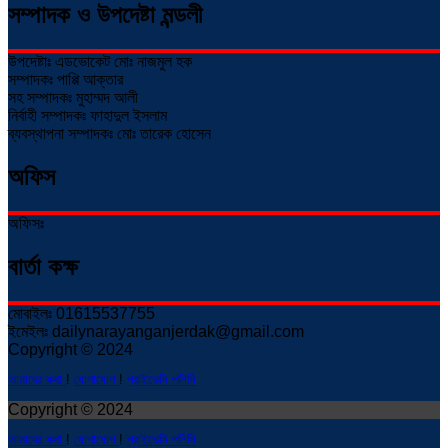
সম্পাদক ও উপদেষ্টা মন্ডলী
উপদেষ্টাঃ এডভোকেট মোঃ নাজমুল হক
সম্পাদকঃ পাপ্পি আক্তার
সহ সম্পাদকঃ মুহাম্মদ আলী
নির্বাহী সম্পাদকঃ ফাহাদুল ইসলাম
ব্যবস্থাপনা সম্পাদকঃ মোঃ তারেক হোসেন
অফিস
অফিসঃ
বার্তা কক্ষ
মোবাইলঃ 01615537755
ইমেইলঃ dailynarayanganjerdak@gmail.com
Copyright © 2024
আমাদের কথা
!
যোগাযোগ
!
প্রাইভেসি পলিসি
Copyright © 2024
আমাদের কথা
!
যোগাযোগ
!
প্রাইভেসি পলিসি