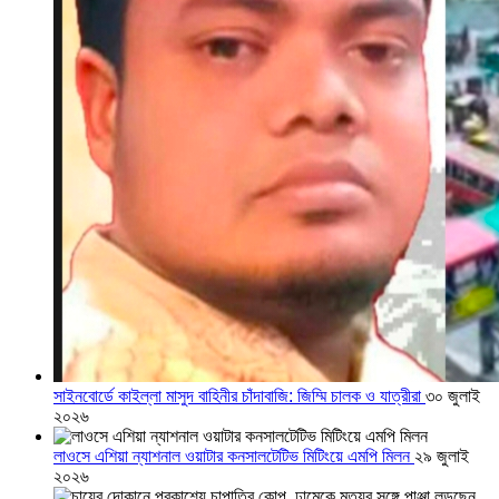
সাইনবোর্ডে কাইল্লা মাসুদ বাহিনীর চাঁদাবাজি: জিম্মি চালক ও যাত্রীরা
৩০ জুলাই
২০২৬
লাওসে এশিয়া ন্যাশনাল ওয়াটার কনসালটেটিভ মিটিংয়ে এমপি মিলন
২৯ জুলাই
২০২৬