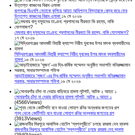
রূপগঞ্জে বিএনপি নেতাকে কুপিয়ে আহত আধিপত্য বিস্তারকে কেন্দ্র করে ফের
উত্তপ্ত কাঞ্চনের বিরাব এলাকা
১৯ মে ২০২৬
মেঘনায় বালু দস্যুদের তাণ্ডব: প্রশাসনের নীরবতা কি রহস্য, নাকি যোগসাজশ?
১৭ মে ২০২৬
সিদ্ধিরগঞ্জের আদমজী বিহারী ক্যাম্পে নিরীহ যুবকের উপর মাদক ব্যবসায়ীদের
হামলা
১৬ মে ২০২৬
আড়াইহাজারে ‘সুজন’-এর দ্বি-বার্ষিক সম্মেলন অনুষ্ঠিত সভাপতি মনিরুজ্জামান
সরকার, সাধারণসম্পাদক শফিক
১৬ মে ২০২৬
সোনারগাঁয় চাঁদা না দেয়ায় বাড়িঘরে হামলা লুটপাট, আটক ২ আহত ১
(4566Views)
শূন্য থেকে কোটিপতি বনে যাওয়া সোহাগ রনির অন্ধকার জগতের গল্প
(3913Views)
রাজধানীর মিরপুরে আবাসিক হোটেল ‘স্বপ্নপুরীতে’ চলছে রমরমা দেহ ব্যবসা
(2940Views)