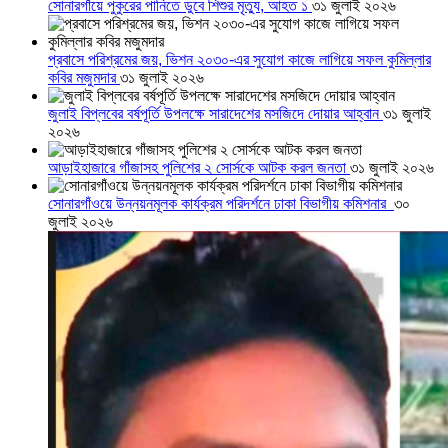
সোনারগাঁয়ে পুকুরের পানিতে ডুবে শিশুর মৃত্যু, আহত ১
৩১ জুলাই ২০২৬
প্রবাসে পরিশ্রমের জয়, ভিশন ২০৩০-এর সুযোগ কাজে লাগিয়ে সফল কুমিল্লার
কবির মজুমদার
৩১ জুলাই ২০২৬
জুলাই বিপ্লবের বর্ষপূর্তি উপলক্ষে সারাদেশের মসজিদে দোয়ার আহ্বান
৩১ জুলাই
২০২৬
আড়াইহাজারে গাঁজাসহ পুলিশের ২ সোর্সকে আটক করল জনতা
৩১ জুলাই ২০২৬
সোনারগাঁওয়ে উন্নয়নমূলক কার্যক্রম পরিদর্শনে ঢাকা বিভাগীয় কমিশনার
৩০
জুলাই ২০২৬