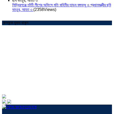
সিদ্ধিরগঞ্জে তাঁতী লীগের অফিসে মতি বাহিনীর তান্ডব বঙ্গবন্ধু ও প্রধানমন্ত্রীর ছবি
ভাংচুর, আহত ৩
(2358Views)
ফেসবুকে যুক্ত থাকুন