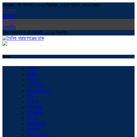
শুক্রবার, ৭ই আগস্ট, ২০২৬ খ্রিস্টাব্দ, ২৩শে শ্রাবণ, ১৪৩৩ বঙ্গাব্দ
ই পেপার
কনভাটার
ই পেপার
কনভাটার
আজ শুক্রবার | ৭ই আগস্ট, ২০২৬ খ্রিস্টাব্দ
Menu
প্রচ্ছদ
জাতীয়
সারাদেশ
ঢাকা বিভাগ
নারায়ণগঞ্জ সদর
বন্দর
ফতুল্লা
সিদ্ধিরগঞ্জ
সোনারগাঁও
রূপগঞ্জ
আড়াইহাজার
রাজনীতি
অর্থ ও বাণিজ্য