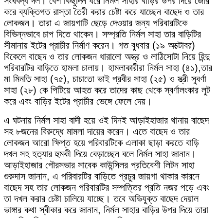
সংঘবদ্ধ দল। বেশ কিছুদিন ধরে নির্মল সাহার বাড়ির উপর দিয়ে জোর
করে ব্যক্তিগত রাস্তা তৈরী করার চেষ্টা করে যাচ্ছেন বাছেদ ও তার
লোকজন। তারা এ জায়গাটি ছেড়ে দেওয়ার জন্য পরিবারটিকে
বিভিন্নভাবে চাপ দিতে থাকেন। সম্প্রতি নির্মল সাহা তার বাড়িটির
সীমানায় ইটের প্রাচীর নির্মাণ করেন। গত বুধবার (১৯ অক্টোবর)
বিকেলে বাছেদ ও তার লোকজন ধারালো অস্ত্র ও লাঠিসোটা নিয়ে হিন্দু
পরিবারটির বাড়িতে হামলা চালায়। হামলাকারীরা নির্মল সাহা (৪১),তার
মা মিনতি সাহা (৭৫), চাচাতো ভাই প্রবীর সাহা (২৫) ও স্ত্রী সুবর্ণা
সাহা (২৮) কে পিটিয়ে আহত করে তাদের কাছ থেকে স্বর্ণালংকার লুট
করে এবং বাড়ির ইটের প্রাচীর ভেঙ্গে ফেলে দেয়।
এ ঘটনায় নির্মল সাহা বাদী হয়ে ওই দিনই আড়াইহাজার থানায় বাছেদ
সহ ৮জনের বিরুদ্ধে মামলা দায়ের করেন। এতে বাছেদ ও তার
লোকজন আরো ক্ষিপ্ত হয়ে পরিবারটিকে এলাকা ছাড়া করতে বাড়ি
দখল সহ হত্যার হুমকী দিয়ে বেড়াচ্ছেন বলে নির্মল সাহা জানান।
আড়াইহাজার পৌরসভার সাবেক কাউন্সিলর প্রতিবেশী লিটন সাহা
গুরুদাস জানান, এ পরিবারটির বাড়িতে প্রচুর জায়গা থাকার কারনে
বাছেদ সহ তার লোকজন পরিবারটির সম্পত্তির প্রতি নজর পড়ে এবং
তা দখল করার চেষ্টা চালিয়ে যাচ্ছে। তবে অভিযুক্ত বাছেদ দেয়াল
ভাঙ্গার কথা স্বীকার করে জানান, নির্মল সাহার বাড়ির উপর দিয়ে তারা