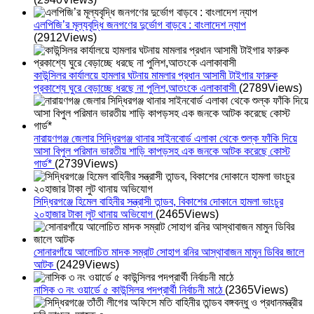
এলপিজি’র মূল্যবৃদ্ধি জনগণের দুর্ভোগ বাড়বে : বাংলাদেশ ন্যাপ
(2912Views)
কাউন্সিলর কার্যালয়ে হামলার ঘটনায় মামলার প্রধান আসামী টাইগার ফারুক
প্রকাশ্যে ঘুরে বেড়াচ্ছে ধরছে না পুলিশ,আতংকে এলাকাবাসী
(2789Views)
নারায়ণগঞ্জ জেলার সিদ্ধিরগঞ্জ থানার সাইনবোর্ড এলাকা থেকে শুল্ক ফাঁকি দিয়ে
আসা বিপুল পরিমান ভারতীয় শাড়ি কাপড়সহ এক জনকে আটক করেছে কোস্ট
গার্ড*
(2739Views)
সিদ্ধিরগঞ্জে হিমেল বাহিনীর সন্ত্রাসী তান্ডব, বিকাশের দোকানে হামলা ভাংচুর
২০হাজার টাকা লুট থানায় অভিযোগ
(2465Views)
সোনারগাঁয়ে আলোচিত মাদক সম্রাট সোহাগ রনির আস্থাবাজন মামুন ডিবির জালে
আটক
(2429Views)
নাসিক ৩ নং ওয়ার্ডে ৫ কাউন্সিলর পদপ্রার্থী নির্বাচনী মাঠে
(2365Views)