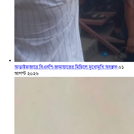
আড়াইহাজারে বিএনপি-জামায়াতের মিছিলে মুখোমুখি অবস্থান
০১
আগস্ট ২০২৬