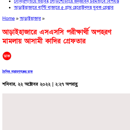
সোনারগাঁওয়ে ভয়াবহ লোডশেডিংয়ে জনজীবন চরমভাবে বিপর্যস্ত
আড়াইহাজারে বান্টি বাজারে ৫ গ্রাম হেরোইনসহ যুবক গ্রেপ্তার
Home
»
আড়াইহাজার
»
আড়াইহাজারে এসএসসি পরীক্ষার্থী অপহরণ
মামলায় আসামী কাদির গ্রেফতার
দৈনিক নারায়ণগঞ্জের ডাক
শনিবার, ২২ অক্টোবর ২০২২ | ২:২৭ অপরাহ্ণ