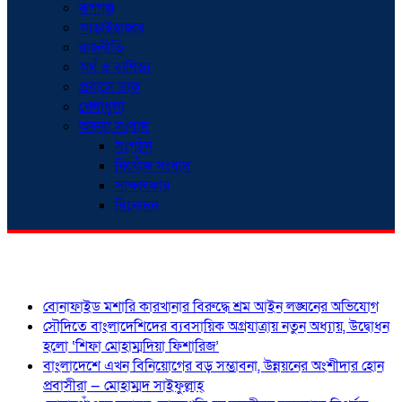
রূপগঞ্জ
আড়াইহাজার
রাজনীতি
অর্থ ও বাণিজ্য
প্রবাসে ডাক
খেলাধুলা
অনন্যা সংবাদ
সংগঠন
নিখোঁজ সংবাদ
সাক্ষাৎকার
বিনোদন
শিরোনাম
বোনাফাইড মশারি কারখানার বিরুদ্ধে শ্রম আইন লঙ্ঘনের অভিযোগ
সৌদিতে বাংলাদেশিদের ব্যবসায়িক অগ্রযাত্রায় নতুন অধ্যায়, উদ্বোধন
হলো ‘শিফা মোহাম্মদিয়া ফিশারিজ’
বাংলাদেশে এখন বিনিয়োগের বড় সম্ভাবনা, উন্নয়নের অংশীদার হোন
প্রবাসীরা — মোহাম্মদ সাইফুল্লাহ্