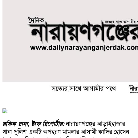
রফিক রানা, ষ্টাফ রিপোর্টার:
নারায়ণগঞ্জের আড়াইহাজার
থানা পুলিশ একটি অপহরণ মামলার আসামী কাদির হোসেন