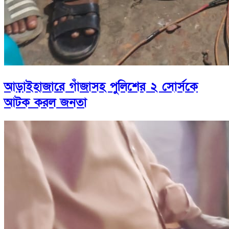
আড়াইহাজারে গাঁজাসহ পুলিশের ২ সোর্সকে
আটক করল জনতা