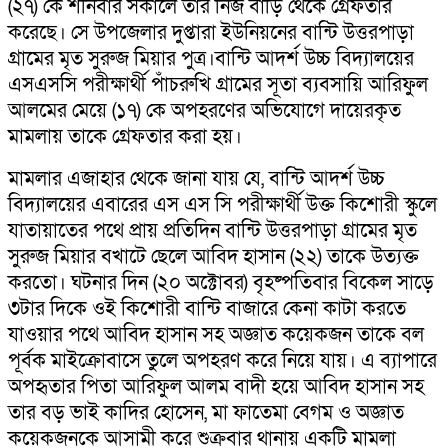
(২৭) কে শনিবার সকালে তার নিজ বাড়ি থেকে গ্রেফতার
করেছে। সে উপজেলার দুপ্তারা ইউনিয়নের বান্টি উত্তরপাড়া
গ্রামের মৃত সুরুজ মিয়ার পুত্র।বান্টি আদর্শ উচ্চ বিদ্যালয়ের
এসএসসি পরীক্ষার্থী পাঁচরুখি গ্রামের সূতা ব্যবসায়ি আরিফুল
আলমের মেয়ে (১৭) কে অপহরণের অভিযোগে দায়েরকৃত
মামলায় তাকে গ্রেফতার করা হয়।
মামলার এজাহার থেকে জানা যায় যে, বান্টি আদর্শ উচ্চ
বিদ্যালয়ের এবারের এস এস সি পরীক্ষার্থী উক্ত কিশোরী স্কুলে
যাতায়াতের পথে প্রায় প্রতিদিন বান্টি উত্তরপাড়া গ্রামের মৃত
সুরুজ মিয়ার বখাটে ছেলে আবিদ হাসান (২২) তাকে উত্যক্ত
করতো। ঘটনার দিন (২০ অক্টোবর) বৃহষ্পতিবার বিকেল সাড়ে
৩টার দিকে ওই কিশোরী বান্টি বাজারে কেনা কাটা করতে
যাওয়ার পথে আবিদ হাসান সহ অজ্ঞাত কয়েকজন তাকে বল
পূর্বক মাইক্রোবাসে তুলে অপহরণ করে নিয়ে যায়। এ ব্যাপারে
অপহৃতার পিতা আরিফুল আলম বাদী হয়ে আবিদ হাসান সহ
তার বড় ভাই কাদির হোসেন, মা ফাতেমা বেগম ও অজ্ঞাত
কয়েকজনকে আসামী করে শুক্রবার থানায় একটি মামলা