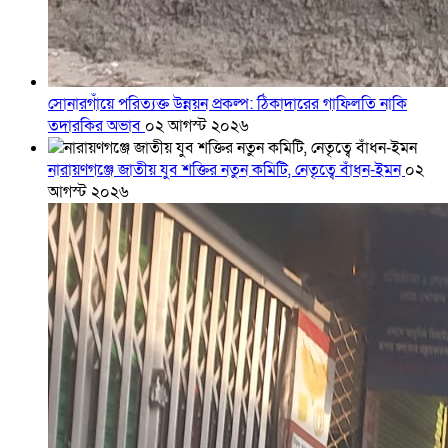
সোনারগাঁয়ে পরিত্যক্ত উন্নয়ন প্রকল্প: ঠিকাদারের গাফিলতি নাকি
তদারকির অভাব
০২ আগস্ট ২০২৬
নারায়ণগঞ্জে জাতীয় যুব শক্তির নতুন কমিটি, নেতৃত্বে বাঁধন-ইমন
০২
আগস্ট ২০২৬