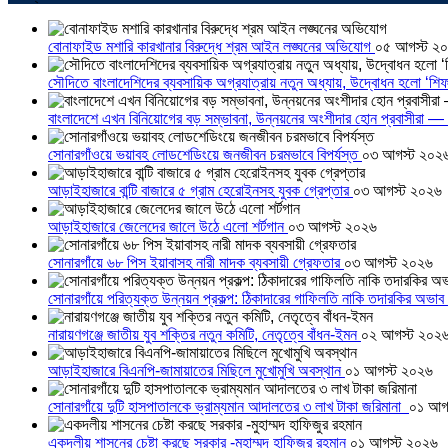
বোনাফাইড মশারি কারখানার বিরুদ্ধে শ্রম আইন লঙ্ঘনের অভিযোগ
০৫ আগস্ট ২
সৌদিতে বাংলাদেশিদের ব্যবসায়িক অগ্রযাত্রায় নতুন অধ্যায়, উদ্বোধন হলো ‘শিফ
বাংলাদেশে এখন বিনিয়োগের বড় সম্ভাবনা, উন্নয়নের অংশীদার হোন প্রবাসীরা — ম
সোনারগাঁওয়ে ভয়াবহ লোডশেডিংয়ে জনজীবন চরমভাবে বিপর্যস্ত
০৩ আগস্ট ২০২
আড়াইহাজারে বান্টি বাজারে ৫ গ্রাম হেরোইনসহ যুবক গ্রেপ্তার
০৩ আগস্ট ২০২৬
আড়াইহাজারে জেলেদের জালে উঠে এলো শর্টগান
০৩ আগস্ট ২০২৬
সোনারগাঁয়ে ৬৮ পিস ইয়াবাসহ নারী মাদক ব্যবসায়ী গ্রেফতার
০৩ আগস্ট ২০২৬
সোনারগাঁয়ে পরিত্যক্ত উন্নয়ন প্রকল্প: ঠিকাদারের গাফিলতি নাকি তদারকির অভাব
নারায়ণগঞ্জে জাতীয় যুব শক্তির নতুন কমিটি, নেতৃত্বে বাঁধন-ইমন
০২ আগস্ট ২০২
আড়াইহাজারে বিএনপি-জামায়াতের মিছিলে মুখোমুখি অবস্থান
০১ আগস্ট ২০২৬
সোনারগাঁয়ে দুটি হাসপাতালকে ভ্রাম্যমান আদালতের ৩ লাখ টাকা জরিমানা
০১ আগ
একদলীয় শাসনের চেষ্টা করছে সরকার -মুহাম্মদ হাফিজুর রহমান
০১ আগস্ট ২০২৬