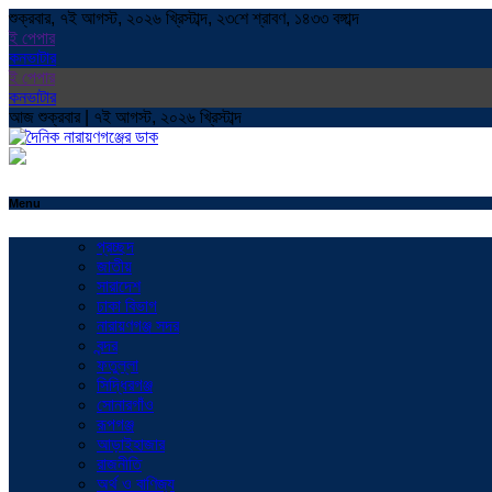
শুক্রবার, ৭ই আগস্ট, ২০২৬ খ্রিস্টাব্দ, ২৩শে শ্রাবণ, ১৪৩৩ বঙ্গাব্দ
ই পেপার
কনভাটার
ই পেপার
কনভাটার
আজ শুক্রবার | ৭ই আগস্ট, ২০২৬ খ্রিস্টাব্দ
Menu
প্রচ্ছদ
জাতীয়
সারাদেশ
ঢাকা বিভাগ
নারায়ণগঞ্জ সদর
বন্দর
ফতুল্লা
সিদ্ধিরগঞ্জ
সোনারগাঁও
রূপগঞ্জ
আড়াইহাজার
রাজনীতি
অর্থ ও বাণিজ্য