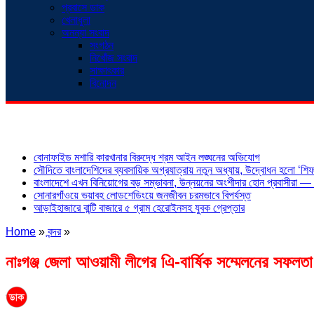
প্রবাসে ডাক
খেলাধুলা
অনন্যা সংবাদ
সংগঠন
নিখোঁজ সংবাদ
সাক্ষাৎকার
বিনোদন
শিরোনাম
বোনাফাইড মশারি কারখানার বিরুদ্ধে শ্রম আইন লঙ্ঘনের অভিযোগ
সৌদিতে বাংলাদেশিদের ব্যবসায়িক অগ্রযাত্রায় নতুন অধ্যায়, উদ্বোধন হলো ‘শিফা
বাংলাদেশে এখন বিনিয়োগের বড় সম্ভাবনা, উন্নয়নের অংশীদার হোন প্রবাসীরা — ম
সোনারগাঁওয়ে ভয়াবহ লোডশেডিংয়ে জনজীবন চরমভাবে বিপর্যস্ত
আড়াইহাজারে বান্টি বাজারে ৫ গ্রাম হেরোইনসহ যুবক গ্রেপ্তার
Home
»
বন্দর
»
নাঃগঞ্জ জেলা আওয়ামী লীগের এি-বার্ষিক সম্মেলনের সফল