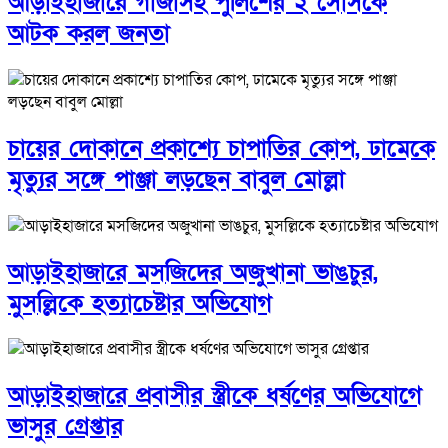
আড়াইহাজারে গাঁজাসহ পুলিশের ২ সোর্সকে
আটক করল জনতা
চায়ের দোকানে প্রকাশ্যে চাপাতির কোপ, ঢামেকে
মৃত্যুর সঙ্গে পাঞ্জা লড়ছেন বাবুল মোল্লা
আড়াইহাজারে মস‌জি‌দের অজুখানা ভাঙচুর,
মুসল্লিকে হত্যাচেষ্টার অভিযোগ
আড়াইহাজারে প্রবাসীর স্ত্রীকে ধর্ষণের অভিযোগে
ভাসুর গ্রেপ্তার