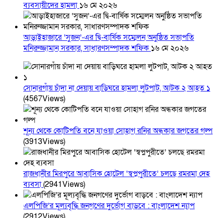
ব্যবসায়ীদের হামলা
১৬ মে ২০২৬
আড়াইহাজারে ‘সুজন’-এর দ্বি-বার্ষিক সম্মেলন অনুষ্ঠিত সভাপতি
মনিরুজ্জামান সরকার, সাধারণসম্পাদক শফিক
১৬ মে ২০২৬
সোনারগাঁয় চাঁদা না দেয়ায় বাড়িঘরে হামলা লুটপাট, আটক ২ আহত ১
(4567Views)
শূন্য থেকে কোটিপতি বনে যাওয়া সোহাগ রনির অন্ধকার জগতের গল্প
(3913Views)
রাজধানীর মিরপুরে আবাসিক হোটেল ‘স্বপ্নপুরীতে’ চলছে রমরমা দেহ
ব্যবসা
(2941Views)
এলপিজি’র মূল্যবৃদ্ধি জনগণের দুর্ভোগ বাড়বে : বাংলাদেশ ন্যাপ
(2912Views)