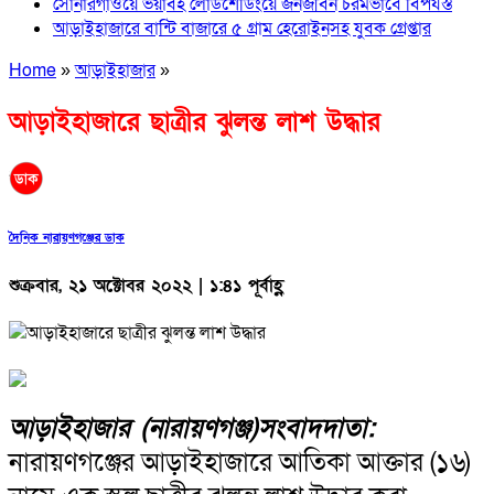
সোনারগাঁওয়ে ভয়াবহ লোডশেডিংয়ে জনজীবন চরমভাবে বিপর্যস্ত
আড়াইহাজারে বান্টি বাজারে ৫ গ্রাম হেরোইনসহ যুবক গ্রেপ্তার
Home
»
আড়াইহাজার
»
আড়াইহাজারে ছাত্রীর ঝুলন্ত লাশ উদ্ধার
দৈনিক নারায়ণগঞ্জের ডাক
শুক্রবার, ২১ অক্টোবর ২০২২ | ১:৪১ পূর্বাহ্ণ
আড়াইহাজার (নারায়ণগঞ্জ)সংবাদদাতা:
নারায়ণগঞ্জের আড়াইহাজারে আতিকা আক্তার (১৬)