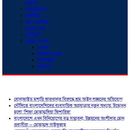
রূপগঞ্জ
আড়াইহাজার
রাজনীতি
অর্থ ও বাণিজ্য
প্রবাসে ডাক
খেলাধুলা
অনন্যা সংবাদ
সংগঠন
নিখোঁজ সংবাদ
সাক্ষাৎকার
বিনোদন
শিরোনাম
বোনাফাইড মশারি কারখানার বিরুদ্ধে শ্রম আইন লঙ্ঘনের অভিযোগ
সৌদিতে বাংলাদেশিদের ব্যবসায়িক অগ্রযাত্রায় নতুন অধ্যায়, উদ্বোধন
হলো ‘শিফা মোহাম্মদিয়া ফিশারিজ’
বাংলাদেশে এখন বিনিয়োগের বড় সম্ভাবনা, উন্নয়নের অংশীদার হোন
প্রবাসীরা — মোহাম্মদ সাইফুল্লাহ্