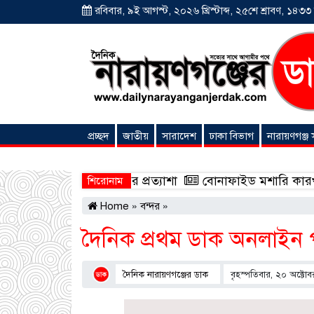
রবিবার, ৯ই আগস্ট, ২০২৬ খ্রিস্টাব্দ, ২৫শে শ্রাবণ, ১৪৩৩ বঙ
প্রচ্ছদ
জাতীয়
সারাদেশ
ঢাকা বিভাগ
নারায়ণগঞ্জ
অনন্যা সংবাদ
াদেশে সমঅধিকারের প্রত্যাশা
বোনাফাইড মশারি কারখানার বিরু
শিরোনাম
Home
»
বন্দর
»
দৈনিক প্রথম ডাক অনলাইন পত
দৈনিক নারায়ণগঞ্জের ডাক
বৃহস্পতিবার, ২০ অক্টো