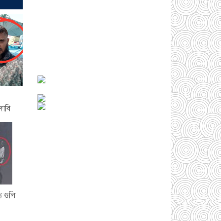
বাংলাদেশে এখন
বিনিয়োগের বড় সম্ভাবনা,
উন্নয়নের অংশীদার হোন
প্রবাসীরা — মোহাম্মদ
সাইফুল্লাহ্
০৫ আগস্ট
২০২৬
সোনারগাঁওয়ে ভয়াবহ
লোডশেডিংয়ে জনজীবন
দাবি
চরমভাবে বিপর্যস্ত
০৩
আগস্ট ২০২৬
আড়াইহাজারে বান্টি
বাজারে ৫ গ্রাম
হেরোইনসহ যুবক গ্রেপ্তার
০৩ আগস্ট ২০২৬
ে গুলি