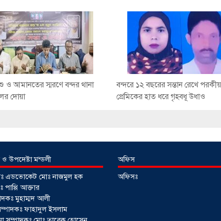
রশু ও আমানতের স্মরণে বন্দর থানা
বন্দরে ১২ বছরের সন্তান রেখে পরকীয়
ের দোয়া
প্রেমিকের হাত ধরে গৃহবধূ উধাও
 ও উপদেষ্টা মন্ডলী
অফিস
টাঃ এডভোকেট মোঃ নাজমুল হক
অফিসঃ
 পাপ্পি আক্তার
াদকঃ মুহাম্মদ আলী
ী সম্পাদকঃ ফাহাদুল ইসলাম
াপনা সম্পাদকঃ মোঃ তারেক হোসেন