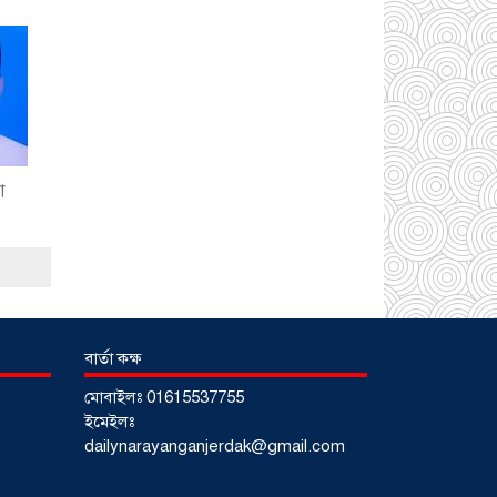
আড়াইহাজারে জেলেদের
জালে উঠে এলো শর্টগান
০৩ আগস্ট ২০২৬
া
সোনারগাঁয়ে ৬৮ পিস
ইয়াবাসহ নারী মাদক
বার্তা কক্ষ
ব্যবসায়ী গ্রেফতার
০৩
আগস্ট ২০২৬
মোবাইলঃ 01615537755
ইমেইলঃ
সোনারগাঁয়ে পরিত্যক্ত
dailynarayanganjerdak@gmail.com
উন্নয়ন প্রকল্প: ঠিকাদারের
গাফিলতি নাকি তদারকির