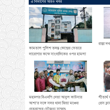
এ বিভাগের আরও খবর
রাস্তা 
কামতাল পুলিশ তদন্ত কেন্দ্রের ভেতরে
দারোগার কক্ষে সাংবাদিকের ওপর হামলা
মহানগর বিএনপি নেতা আবুল কাউসার
শীতার্থ
আশা’র সঙ্গে সদর থানা জিয়া মঞ্চের
প্রেস ক্ল
নেতৃবৃন্দের সৌজন্য সাক্ষাৎ