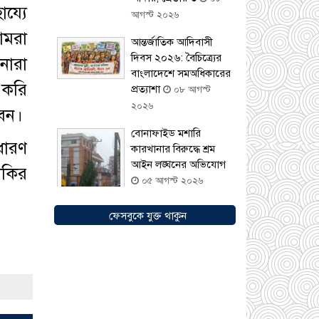
য্যে
আগস্ট ২০২৬
আমরা
আন্তর্জাতিক আদিবাসী
দিবস ২০২৬: বৈচিত্র্যের
নারা
বাংলাদেশে সমঅধিকারের
 করি
প্রত্যাশা
০৮ আগস্ট
২০২৬
বেন।
বোনাফাইড মশারি
ধারণ
কারখানার বিরুদ্ধে শ্রম
আইন লঙ্ঘনের অভিযোগ
াকির
০৫ আগস্ট ২০২৬
ফেসবুকে যুক্ত থাকুন
সৌদিতে বাংলাদেশিদের
ব্যবসায়িক অগ্রযাত্রায় নতুন
অধ্যায়, উদ্বোধন হলো
‘শিফা মোহাম্মদিয়া
ফিশারিজ’
০৫ আগস্ট
২০২৬