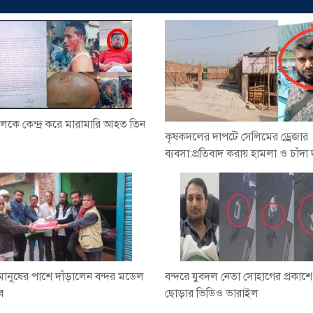
দখলকে কেন্দ্র করে মারামারি আহত তিন
কৃষকদলের দাপটে সেলিমের ড্রেজার
ব্যবসা:প্রতিবাদ করায় হামলা ও চাঁদা 
 মানুষের পাশে দাঁড়ালেন বন্দর মডেল
বন্দরে যুবদল নেতা সোহাগের প্রকাশ্য
াব
ছোড়ার ভিডিও ভারাইল