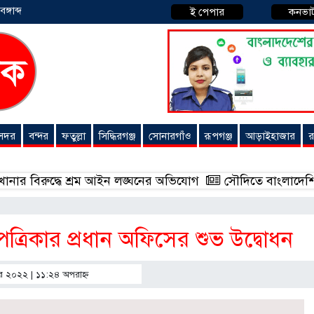
্গাব্দ
ই পেপার
কনভা
 সদর
বন্দর
ফতুল্লা
সিদ্ধিরগঞ্জ
সোনারগাঁও
রূপগঞ্জ
আড়াইহাজার
র
দ্ধে শ্রম আইন লঙ্ঘনের অভিযোগ
সৌদিতে বাংলাদেশিদের ব্যবসা
্রিকার প্রধান অফিসের শুভ উদ্বোধন
বর ২০২২ | ১১:২৪ অপরাহ্ণ