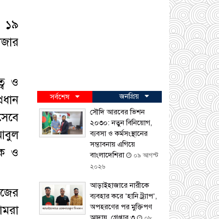
। ১৯
াজার
বে ও
জনপ্রিয়
্রধান
সর্বশেষ
সৌদি আরবের ভিশন
সেবে
২০৩০: নতুন বিনিয়োগ,
আবুল
ব্যবসা ও কর্মসংস্থানের
সম্ভাবনায় এগিয়ে
শক ও
বাংলাদেশিরা
০৯ আগস্ট
২০২৬
আড়াইহাজারে নারীকে
াজের
ব্যবহার করে ‘হানি ট্র্যাপ’,
অপহরণের পর মুক্তিপণ
আমরা
আদায়, গ্রেপ্তার ৩
০৮