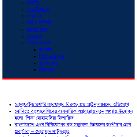
রূপগঞ্জ
আড়াইহাজার
রাজনীতি
অর্থ ও বাণিজ্য
প্রবাসে ডাক
খেলাধুলা
অনন্যা সংবাদ
সংগঠন
নিখোঁজ সংবাদ
সাক্ষাৎকার
বিনোদন
শিরোনাম
বোনাফাইড মশারি কারখানার বিরুদ্ধে শ্রম আইন লঙ্ঘনের অভিযোগ
সৌদিতে বাংলাদেশিদের ব্যবসায়িক অগ্রযাত্রায় নতুন অধ্যায়, উদ্বোধন
হলো ‘শিফা মোহাম্মদিয়া ফিশারিজ’
বাংলাদেশে এখন বিনিয়োগের বড় সম্ভাবনা, উন্নয়নের অংশীদার হোন
প্রবাসীরা — মোহাম্মদ সাইফুল্লাহ্