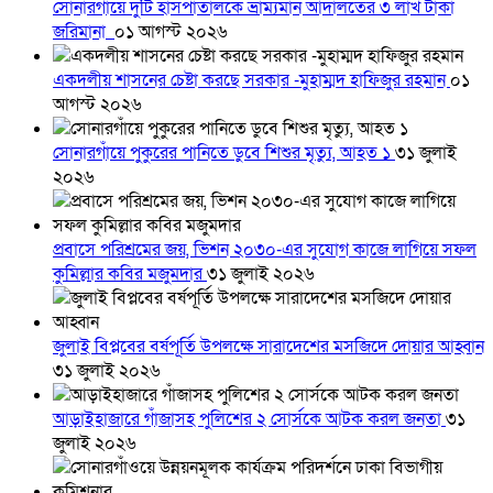
সোনারগাঁয়ে দুটি হাসপাতালকে ভ্রাম্যমান আদালতের ৩ লাখ টাকা
জরিমানা
০১ আগস্ট ২০২৬
একদলীয় শাসনের চেষ্টা করছে সরকার -মুহাম্মদ হাফিজুর রহমান
০১
আগস্ট ২০২৬
সোনারগাঁয়ে পুকুরের পানিতে ডুবে শিশুর মৃত্যু, আহত ১
৩১ জুলাই
২০২৬
প্রবাসে পরিশ্রমের জয়, ভিশন ২০৩০-এর সুযোগ কাজে লাগিয়ে সফল
কুমিল্লার কবির মজুমদার
৩১ জুলাই ২০২৬
জুলাই বিপ্লবের বর্ষপূর্তি উপলক্ষে সারাদেশের মসজিদে দোয়ার আহ্বান
৩১ জুলাই ২০২৬
আড়াইহাজারে গাঁজাসহ পুলিশের ২ সোর্সকে আটক করল জনতা
৩১
জুলাই ২০২৬