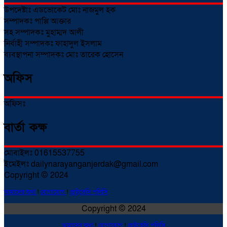
উপদেষ্টাঃ এডভোকেট মোঃ নাজমুল হক
সম্পাদকঃ পাপ্পি আক্তার
সহ সম্পাদকঃ মুহাম্মদ আলী
নির্বাহী সম্পাদকঃ ফাহাদুল ইসলাম
ব্যবস্থাপনা সম্পাদকঃ মোঃ তারেক হোসেন
অফিস
অফিসঃ
বার্তা কক্ষ
মোবাইলঃ 01615537755
ইমেইলঃ dailynarayanganjerdak@gmail.com
Copyright © 2024
আমাদের কথা
!
যোগাযোগ
!
প্রাইভেসি পলিসি
Copyright © 2024
আমাদের কথা
!
যোগাযোগ
!
প্রাইভেসি পলিসি