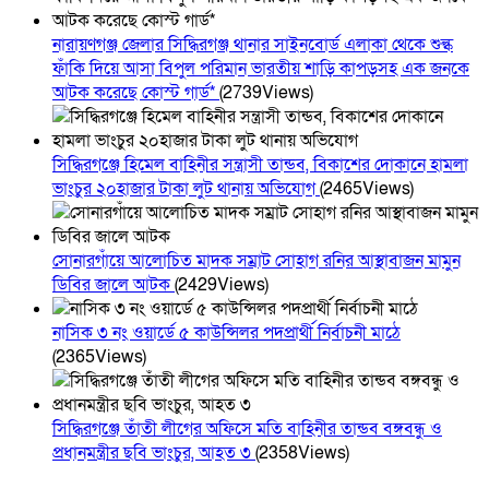
নারায়ণগঞ্জ জেলার সিদ্ধিরগঞ্জ থানার সাইনবোর্ড এলাকা থেকে শুল্ক
ফাঁকি দিয়ে আসা বিপুল পরিমান ভারতীয় শাড়ি কাপড়সহ এক জনকে
আটক করেছে কোস্ট গার্ড*
(2739Views)
সিদ্ধিরগঞ্জে হিমেল বাহিনীর সন্ত্রাসী তান্ডব, বিকাশের দোকানে হামলা
ভাংচুর ২০হাজার টাকা লুট থানায় অভিযোগ
(2465Views)
সোনারগাঁয়ে আলোচিত মাদক সম্রাট সোহাগ রনির আস্থাবাজন মামুন
ডিবির জালে আটক
(2429Views)
নাসিক ৩ নং ওয়ার্ডে ৫ কাউন্সিলর পদপ্রার্থী নির্বাচনী মাঠে
(2365Views)
সিদ্ধিরগঞ্জে তাঁতী লীগের অফিসে মতি বাহিনীর তান্ডব বঙ্গবন্ধু ও
প্রধানমন্ত্রীর ছবি ভাংচুর, আহত ৩
(2358Views)