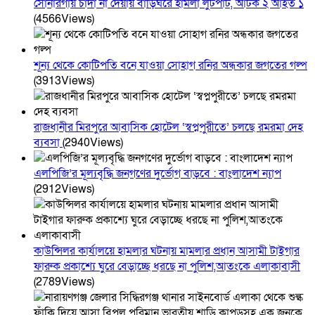
সোনারগাঁয় চাঁদা না দেয়ায় বাড়িঘরে হামলা লুটপাট, আটক ২ আহত ১
(4566Views)
শূন্য থেকে কোটিপতি বনে যাওয়া সোহাগ রনির অন্ধকার জগতের গল্প
(3913Views)
রাজধানীর মিরপুরে আবাসিক হোটেল ‘স্বপ্নপুরীতে’ চলছে রমরমা দেহ
ব্যবসা
(2940Views)
এলপিজি’র মূল্যবৃদ্ধি জনগণের দুর্ভোগ বাড়বে : বাংলাদেশ ন্যাপ
(2912Views)
কাউন্সিলর কার্যালয়ে হামলার ঘটনায় মামলার প্রধান আসামী টাইগার
ফারুক প্রকাশ্যে ঘুরে বেড়াচ্ছে ধরছে না পুলিশ,আতংকে এলাকাবাসী
(2789Views)