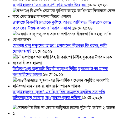
আড়াইহাজারে তিন দিনব্যাপী ভূমি মেলার উদ্বোধন
১৯ মে ২০২৬
রূপগঞ্জে বিএনপি নেতাকে কুপিয়ে আহত আধিপত্য বিস্তারকে কেন্দ্র
করে ফের উত্তপ্ত কাঞ্চনের বিরাব এলাকা
১৯ মে ২০২৬
মেঘনায় বালু দস্যুদের তাণ্ডব: প্রশাসনের নীরবতা কি রহস্য, নাকি
যোগসাজশ?
১৭ মে ২০২৬
সিদ্ধিরগঞ্জের আদমজী বিহারী ক্যাম্পে নিরীহ যুবকের উপর মাদক
ব্যবসায়ীদের হামলা
১৬ মে ২০২৬
আড়াইহাজারে ‘সুজন’-এর দ্বি-বার্ষিক সম্মেলন অনুষ্ঠিত সভাপতি
মনিরুজ্জামান সরকার, সাধারণসম্পাদক শফিক
১৬ মে ২০২৬