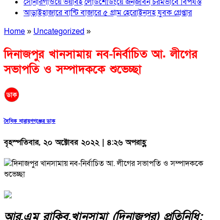
সোনারগাঁওয়ে ভয়াবহ লোডশেডিংয়ে জনজীবন চরমভাবে বিপর্যস্ত
আড়াইহাজারে বান্টি বাজারে ৫ গ্রাম হেরোইনসহ যুবক গ্রেপ্তার
Home
»
Uncategorized
»
দিনাজপুর খানসামায় নব-নির্বাচিত আ. লীগের
সভাপতি ও সম্পাদককে শুভেচ্ছা
দৈনিক নারায়ণগঞ্জের ডাক
বৃহস্পতিবার, ২০ অক্টোবর ২০২২ | ৪:২৬ অপরাহ্ণ
আর,এম রাকিব,খানসামা (দিনাজপুর) প্রতিনিধি;