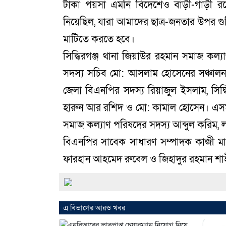
টাকা পয়সা এমনি বিদেশেও বাড়ী-গাড়ী র
নিয়েছিল, যারা আমাদের ছাত্র-জনতার উপর গুলি
মাটিতে করতে হবে।
সিদ্ধিরগঞ্জ থানা জিয়াউর রহমান সমাজ কল
সদস্য সচিব মো: আসলাম হোসেনের সঞ্চালনায় 
জেলা বিএনপির সদস্য রিয়াজুল ইসলাম, সিদ্
হারুন আর রশিদ ও মো: কামাল হোসেন। এসময় অ
সমাজ কল্যাণ পরিষদের সদস্য আব্দুল করিম, ল
বিএনপির সাবেক সাধারণ সম্পাদক কাজী মা
ফারহান আহমেদ রুবেল ও জিহাদুর রহমান শাহীন
এ বিভাগের আরও খবর