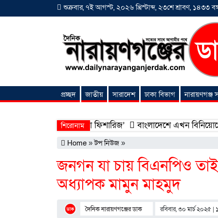
শুক্রবার, ৭ই আগস্ট, ২০২৬ খ্রিস্টাব্দ, ২৩শে শ্রাবণ, ১৪৩৩ বঙ্গ
প্রচ্ছদ
জাতীয়
সারাদেশ
ঢাকা বিভাগ
নারায়ণগঞ্জ
অনন্যা সংবাদ
হলো ‘শিফা মোহাম্মদিয়া ফিশারিজ’
বাংলাদেশে এখন বিনিয়োগের বড় সম্
শিরোনাম
Home
»
টপ নিউজ
»
জনগন যা চায় বিএনপিও তাই 
অধ্যাপক মামুন মাহমুদ
দৈনিক নারায়ণগঞ্জের ডাক
রবিবার, ৩০ মার্চ ২০২৫ | ১১