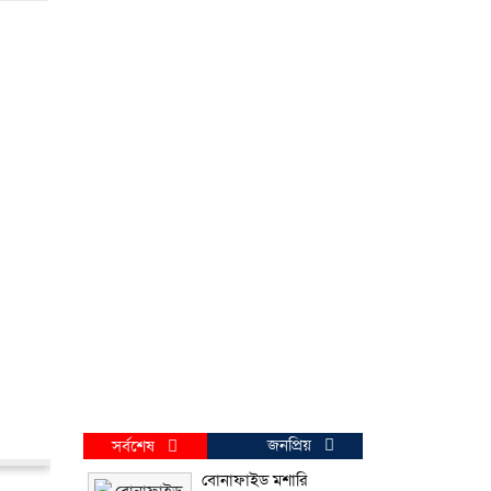
জনপ্রিয়
সর্বশেষ
বোনাফাইড মশারি