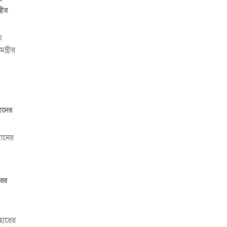
ম
আড়াইহাজারে জেলেদের
্ত্রীর
জালে উঠে এলো শর্টগান
০৩ আগস্ট ২০২৬
সোনারগাঁয়ে ৬৮ পিস
ইয়াবাসহ নারী মাদক
ব্যবসায়ী গ্রেফতার
০৩
হমানের
আগস্ট ২০২৬
সোনারগাঁয়ে পরিত্যক্ত
উন্নয়ন প্রকল্প: ঠিকাদারের
গাফিলতি নাকি তদারকির
অভাব
০২ আগস্ট ২০২৬
হারের