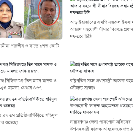
আড়াইহাজারের এমপি নজরুল ইসলা
আজাদ সহযোগী সীমার বিরুদ্ধে প্রধানমন
দফতরে চিঠি
ামীমা পারভীন ও সাড়ে ৯শত কোটি
গঞ্জ সিদ্ধিরগঞ্জে তিন মাসে মাদক ও
রাষ্ট্রপতির সঙ্গে প্রধানমন্ত্রী তারেক র
 ১৫৪ মামলা: গ্রেপ্তার ৪৬৭
সৌজন্য সাক্ষাৎ
 ৪৭ তম প্রতিষ্ঠাবার্ষিকীতে শহিদুল
নারায়ণগঞ্জ জেলা পাসপোর্ট অফিসের
র শুভেচ্ছা
উপসহকারী ফারুক আহমেদকে প্রত্যা