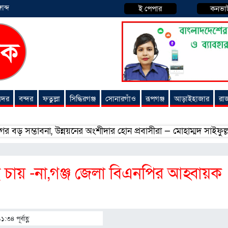
াব্দ
ই পেপার
কনভা
 সদর
বন্দর
ফতুল্লা
সিদ্ধিরগঞ্জ
সোনারগাঁও
রূপগঞ্জ
আড়াইহাজার
রা
ভাবনা, উন্নয়নের অংশীদার হোন প্রবাসীরা — মোহাম্মদ সাইফুল্লাহ্
স
চায় -না,গঞ্জ জেলা বিএনপির আহ্বায়ক
:৩৪ পূর্বাহ্ণ