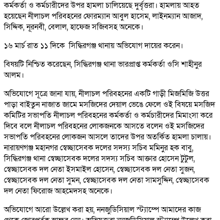
কর্মকর্তা ও কর্মচারীদের উপর হামলা চালিয়েছে দুর্বৃত্তরা। হামলায় আহত
হয়েছেন নীলাচল পরিবহনের ফোরম্যান আবুল হাসেম, লাইনম্যান আজাদ,
সিদ্দিক, নূরনবী, বেলাল, হাফেজ সজিবসহ অনেকে।
১৬ মার্চ রাত ১১ দিকে সিদ্ধিরগঞ্জ থানায় অভিযোগ দায়ের করেন।
বিষয়টি নিশ্চিত করেছেন, সিদ্ধিরগঞ্জ থানা ভারপ্রাপ্ত কর্মকর্তা ওসি শাহীনুর
আলম।
অভিযোগে সূত্রে জানা যায়, নীলাচল পরিবহনের একটি গাড়ী মিজমিজি উত্তর
পাড়া বাইতুন নাজাত জামে মসজিদের দেয়াল ভেঙে ফেলে ওই বিষয়ে মসজিদ
কমিটির সভাপতি নীলাচল পরিবহনের কর্মকর্তা ও কর্মচারীদের মিমাংসা করে
দিবে বলে নীলাচল পরিবহনের লোকজনকে আসতে বলেন ওই মসজিদের
সভাপতি পরিবহনের লোকজন আসলে তাদের উপর অতর্কিত হামলা চালায়।
নারায়ণগঞ্জ মহানগর স্বেচ্ছাসেবক দলের সদস্য সচিব মমিনুর হক বাবু,
সিদ্ধিরগঞ্জ থানা স্বেচ্ছাসেবক দলের সদস্য সচিব আক্তার হোসেন টুটুল,
স্বেচ্ছাসেবক দল নেতা ইসমাইল হোসেন, স্বেচ্ছাসেবক দল নেতা সুজন,
স্বেচ্ছাসেবক দল নেতা সুমন, স্বেচ্ছাসেবক দল নেতা সামসুদ্দিন, স্বেচ্ছাসেবক
দল নেতা ফিরোজ আহমেদসহ অনেকে।
অভিযোগে আরো উল্লেখ করা হয়, ননজুডিসিয়াল স্ট্যাম্পে আমাদের কাজ