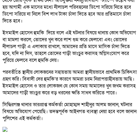
থেকে জোরপূর্বক স্বাক্ষর নেন। অভিযুক্তরা ননজুডিসিয়াল স্ট্যাম্পে উল্লেখ করা
হয় আগামী এক মাসের মধ্যে নীলাচল পরিবহনের ডিপো সরিয়ে নিতে হবে
ডিপো সরিয়ে না নিলে বিশ লাখ টাকা চাঁদা দিতে হবে আর প্রতিমাসে চাঁদা
দিতে হবে।
ইসমাইল হোসেন হুমকি দিয়ে বলে এই ঘটনার বিষয়ে থানায় কোন অভিযোগ
বা মামলা করলে, তোদের খুন করে লাশ গুম করে ফেলবো এবং তোদের
নীলাচল গাড়ী এ এলাকায় রাখলে, আমাদের প্রতি মাসে মাসিক চাঁদা দিতে
হবে, যদি না দিস, তাহলে তোদের গাড়ী ভাংচুর করাসহ অগ্নিসংযোগ করে
পুরিয়ে ফেলবে বলে হুমকি দেয়।
পরবর্তীতে স্থানীয় লোকজনের সহায়তায় আমরা স্থানীয়ভাবে প্রাথমিক চিকিৎসা
গ্রহণ করি। বিবাদী দের হুমকি’র কারণে আমরা চরম নিরাপত্তাহীনতায় আছি।
ইসমাইল হোসেন ও তার লোকজন যে কোন সময় আমাদের খুন জখম করাসহ
আমাদের গাড়ী ভাংচুর করে বড় ধরনের ক্ষতি সাধন করিতে পারে।
সিদ্ধিরগঞ্জ থানার ভারপ্রাপ্ত কর্মকর্তা মোহাম্মদ শাহীনুর আলম জানান, ঘটনার
বিষয়ে অভিযোগ পেয়েছি। তদন্তপূর্বক আইনগত ব্যবস্থা নেয়া হবে বলে জানান
পুলিশের এই কর্মকর্তা।