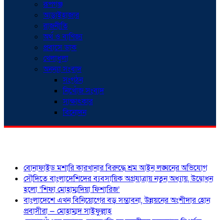
রূপগঞ্জ
আড়াইহাজার
রাজনীতি
অর্থ ও বাণিজ্য
প্রবাসে ডাক
খেলাধুলা
অনন্যা সংবাদ
সংগঠন
নিখোঁজ সংবাদ
সাক্ষাৎকার
বিনোদন
শিরোনাম
বোনাফাইড মশারি কারখানার বিরুদ্ধে শ্রম আইন লঙ্ঘনের অভিযোগ
সৌদিতে বাংলাদেশিদের ব্যবসায়িক অগ্রযাত্রায় নতুন অধ্যায়, উদ্বোধন
হলো ‘শিফা মোহাম্মদিয়া ফিশারিজ’
বাংলাদেশে এখন বিনিয়োগের বড় সম্ভাবনা, উন্নয়নের অংশীদার হোন
প্রবাসীরা — মোহাম্মদ সাইফুল্লাহ্