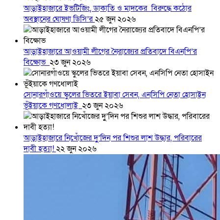
আড়াইহাজারে ইভটিজিং, ডাকাতি ও মাদকের বিরুদ্ধে কঠোর
অবস্থানের ঘোষণা ডিসি’র
২৫ জুন ২০২৬
আড়াইহাজারে আওয়ামী লীগের নৈরাজ্যের প্রতিবাদে বিএনপি’র
বিক্ষোভ
২৩ জুন ২০২৬
সোনারগাঁওয়ে স্কুলের ভিতরে ইয়াবা সেবন, এনসিপি নেতা হোসাইন
ভূঁইয়াকে গণধোলাই
২৩ জুন ২০২৬
আড়াইহাজারে নিখোঁজের দুু’দিন পর শিশুর লাশ উদ্ধার, পরিবারের
দাবী হত্যা!
২২ জুন ২০২৬