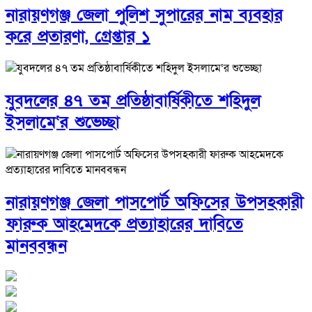
নারায়ণগঞ্জ জেলা পুলিশ সুপারের নাম ব্যবহার
করে প্রতারণা, গ্রেপ্তার ১
যুবদলের ৪৭ তম প্রতিষ্ঠাবার্ষিকীতে শহিদুল
ইসলামে‘র শুভেচ্ছা
নারায়ণগঞ্জ জেলা পাসপোর্ট অফিসের উপসহকারী
ফারুক আহমেদকে প্রত্যাহারের দাবিতে
মানববন্ধন