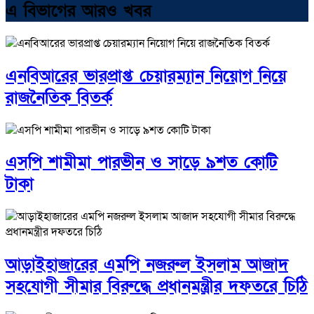
এ বিভাগের আরও খবর
এনবিআরের ভারপ্রাপ্ত চেয়ারম্যান নিয়োগ নিয়ে
রাজনৈতিক বিতর্ক
এসপি শামীমা পারভীন ও সাড়ে ৯শত কোটি
টাকা
আড়াইহাজারের এমপি নজরুল ইসলাম আজাদ
সহযোগী সীমার বিরুদ্ধে প্রধানমন্ত্রীর দফতরে চিঠি