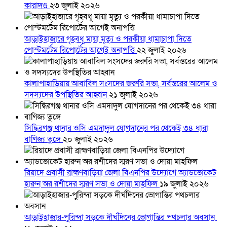
কারাদণ্ড
২৩ জুলাই ২০২৬
আড়াইহাজারে গৃহবধূ মায়া মৃত্যু ও পরকীয়া ধামাচাপা দিতে
পোস্টমর্টেম রিপোর্টের আগেই অনাপত্তি
২২ জুলাই ২০২৬
কালাপাহাড়িয়ায় আবাবিল সংসদের জরুরি সভা, সর্বস্তরের আলেম ও
সদস্যদের উপস্থিতির আহ্বান
২১ জুলাই ২০২৬
সিদ্ধিরগঞ্জ থানার ওসি এমদাদুল যোগদানের পর থেকেই ৩৪ ধারা
বাণিজ্য তুঙ্গে
২০ জুলাই ২০২৬
রিয়াদে প্রবাসী ব্রাহ্মণবাড়িয়া জেলা বিএনপির উদ্যোগে অ্যাডভোকেট
হারুন অর রশীদের স্মরণ সভা ও দোয়া মাহফিল
১৯ জুলাই ২০২৬
আড়াইহাজার-পুরিন্দা সড়কে দীর্ঘদিনের ভোগান্তির পথচলার অবসান