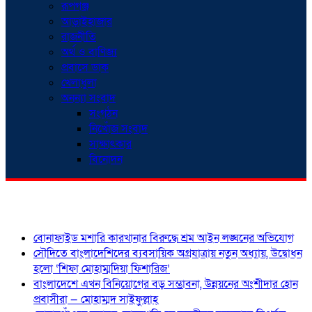
রূপগঞ্জ
আড়াইহাজার
রাজনীতি
অর্থ ও বাণিজ্য
প্রবাসে ডাক
খেলাধুলা
অনন্যা সংবাদ
সংগঠন
নিখোঁজ সংবাদ
সাক্ষাৎকার
বিনোদন
শিরোনাম
বোনাফাইড মশারি কারখানার বিরুদ্ধে শ্রম আইন লঙ্ঘনের অভিযোগ
সৌদিতে বাংলাদেশিদের ব্যবসায়িক অগ্রযাত্রায় নতুন অধ্যায়, উদ্বোধন
হলো ‘শিফা মোহাম্মদিয়া ফিশারিজ’
বাংলাদেশে এখন বিনিয়োগের বড় সম্ভাবনা, উন্নয়নের অংশীদার হোন
প্রবাসীরা — মোহাম্মদ সাইফুল্লাহ্