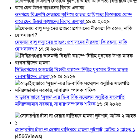
রূপগঞ্জে বিএনপি নেতাকে কুপিয়ে আহত আধিপত্য বিস্তারকে কেন্দ্র
করে ফের উত্তপ্ত কাঞ্চনের বিরাব এলাকা
১৯ মে ২০২৬
মেঘনায় বালু দস্যুদের তাণ্ডব: প্রশাসনের নীরবতা কি রহস্য, নাকি
যোগসাজশ?
১৭ মে ২০২৬
সিদ্ধিরগঞ্জের আদমজী বিহারী ক্যাম্পে নিরীহ যুবকের উপর মাদক
ব্যবসায়ীদের হামলা
১৬ মে ২০২৬
আড়াইহাজারে ‘সুজন’-এর দ্বি-বার্ষিক সম্মেলন অনুষ্ঠিত সভাপতি
মনিরুজ্জামান সরকার, সাধারণসম্পাদক শফিক
১৬ মে ২০২৬
সোনারগাঁয় চাঁদা না দেয়ায় বাড়িঘরে হামলা লুটপাট, আটক ২ আহত ১
(4566Views)