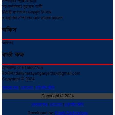
সম্পাদকঃ পাপ্পি আক্তার
সহ সম্পাদকঃ মুহাম্মদ আলী
নির্বাহী সম্পাদকঃ ফাহাদুল ইসলাম
ব্যবস্থাপনা সম্পাদকঃ মোঃ তারেক হোসেন
অফিস
অফিসঃ
বার্তা কক্ষ
মোবাইলঃ 01615537755
ইমেইলঃ dailynarayanganjerdak@gmail.com
Copyright © 2024
আমাদের কথা
!
যোগাযোগ
!
প্রাইভেসি পলিসি
Copyright © 2024
আমাদের কথা
!
যোগাযোগ
!
প্রাইভেসি পলিসি
Developed by:
Flash Technology