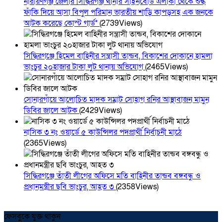
নারায়ণগঞ্জ জেলার সিদ্ধিরগঞ্জ থানার সাইনবোর্ড এলাকা থেকে শুল্ক
ফাঁকি দিয়ে আসা বিপুল পরিমান ভারতীয় শাড়ি কাপড়সহ এক জনকে
আটক করেছে কোস্ট গার্ড*
(2739Views)
সিদ্ধিরগঞ্জে হিমেল বাহিনীর সন্ত্রাসী তান্ডব, বিকাশের দোকানে হামলা
ভাংচুর ২০হাজার টাকা লুট থানায় অভিযোগ
(2465Views)
সোনারগাঁয়ে আলোচিত মাদক সম্রাট সোহাগ রনির আস্থাবাজন মামুন
ডিবির জালে আটক
(2429Views)
নাসিক ৩ নং ওয়ার্ডে ৫ কাউন্সিলর পদপ্রার্থী নির্বাচনী মাঠে
(2365Views)
সিদ্ধিরগঞ্জে তাঁতী লীগের অফিসে মতি বাহিনীর তান্ডব বঙ্গবন্ধু ও
প্রধানমন্ত্রীর ছবি ভাংচুর, আহত ৩
(2358Views)
ফেসবুকে যুক্ত থাকুন