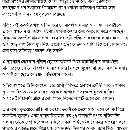
নারায়ণগঞ্জের সোনারগাঁওয়ে মোগরাপাড়া ইউনিয়নের এক তরুণীকে
অপহরণের পর সপ্তাহব্যাপী আটক রেখে ধর্ষণের অভিযোগ উঠেছে তার
প্রতিবেশী হাসান নামে যুবকের বিরুদ্ধে।
ধর্ষিত ওই তরুণীর গত ২ দিন ধরে সোনারগাঁও থানার ওসি এম এ বারীকে
তাকে অপহরণ ও ধর্ষণের ঘটনায় মামলা নেয়ার জন্য অনুরোধ করে আসছেন।
কিন্তু ওই তরুণীর মামলার আবেদেনের পরিপ্রেক্ষিতে ধর্ষককে থানায় ধরে এনে
ওসি দেড় লাখ টাকা ঘুষ নিয়ে তাকে সন্দেহভাজন আসামি হিসেবে চালান করে
দেন বলে অভিযোগ করেন ওই তরুণী।
এ ব্যাপারে রোববার পুলিশ হেডকোয়াটার্সে গিয়ে আইজিপি’স কমপ্লেইন
মনিটরিং সেলে সোনারগাঁও থানার ওসির বিরুদ্ধে ঘুষের বিনিময়ে ধর্ষণ মামলার
আসামিকে ছেড়ে দেওয়ার অভিযোগ করেন।
অভিযোগপত্রে তিনি লেখেন, তার স্বামী কর্মসূত্রে প্রবাসে (সৌদী আরব) থাকার
সুযোগে বিগত ৬ মাস যাবত তাকে নানাভাবে উত্যক্ত ও কুপ্রস্তাব দিয়ে
আসছে ইলিয়াসদী গ্রামের মো: শাহাবুদ্দিনের লম্পট ছেলে মো. হাসান।
তার এসব কুপ্রস্তাবে রাজি না হওয়ায় তরুণীকে দেখে নেবে বলে হুমকি দিয়ে
আসছিল হাসান। এরই ধারাবাহিকতায় গত ১৭ জানুয়ারি দুপুরে দড়িকান্দি
এলাকা থেকে স্প্রে করে অজ্ঞান করে একটি প্রাইভেটকারে করে অপহরণ করে
সাভারের অজ্ঞাতস্থানে নিয়ে যায় হাসান।দুই দিন পর আমার জ্ঞান ফিরে আসলে