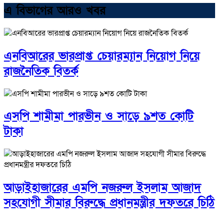
এ বিভাগের আরও খবর
এনবিআরের ভারপ্রাপ্ত চেয়ারম্যান নিয়োগ নিয়ে
রাজনৈতিক বিতর্ক
এসপি শামীমা পারভীন ও সাড়ে ৯শত কোটি
টাকা
আড়াইহাজারের এমপি নজরুল ইসলাম আজাদ
সহযোগী সীমার বিরুদ্ধে প্রধানমন্ত্রীর দফতরে চিঠি