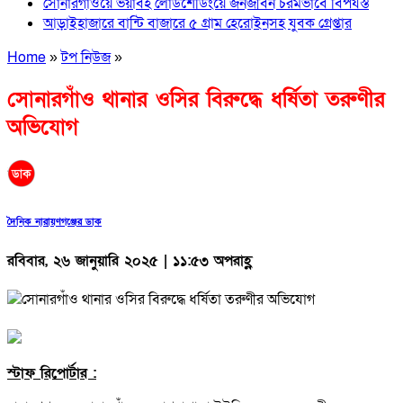
সোনারগাঁওয়ে ভয়াবহ লোডশেডিংয়ে জনজীবন চরমভাবে বিপর্যস্ত
আড়াইহাজারে বান্টি বাজারে ৫ গ্রাম হেরোইনসহ যুবক গ্রেপ্তার
Home
»
টপ নিউজ
»
সোনারগাঁও থানার ওসির বিরুদ্ধে ধর্ষিতা তরুণীর
অভিযোগ
দৈনিক নারায়ণগঞ্জের ডাক
রবিবার, ২৬ জানুয়ারি ২০২৫ | ১১:৫৩ অপরাহ্ণ
স্টাফ রিপোর্টার :