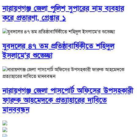
নারায়ণগঞ্জ জেলা পুলিশ সুপারের নাম ব্যবহার
করে প্রতারণা, গ্রেপ্তার ১
যুবদলের ৪৭ তম প্রতিষ্ঠাবার্ষিকীতে শহিদুল
ইসলামে‘র শুভেচ্ছা
নারায়ণগঞ্জ জেলা পাসপোর্ট অফিসের উপসহকারী
ফারুক আহমেদকে প্রত্যাহারের দাবিতে
মানববন্ধন