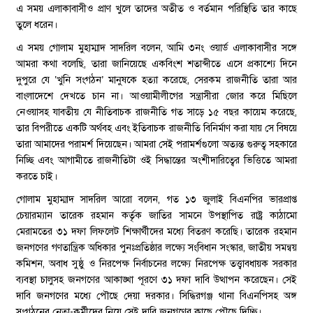
এ সময় এলাকাবাসীও প্রাণ খুলে তাদের অতীত ও বর্তমান পরিস্থিতি তার কাছে
তুলে ধরেন।
এ সময় গোলাম মুহাম্মাদ সাদরিল বলেন, আমি ৩নং ওয়ার্ড এলাকাবাসীর সঙ্গে
আমরা কথা বলেছি, তারা জানিয়েছে একবিংশ শতাব্দীতে এসে প্রকাশ্যে দিনে
দুপুরে যে ‘খুনি সংগঠন’ মানুষকে হত্যা করেছে, সেরকম রাজনীতি তারা আর
বাংলাদেশে দেখতে চান না। আওয়ামীলীগের সন্ত্রাসীরা জোর করে মিছিলে
নেওয়াসহ যাবতীয় যে নীতিবাচক রাজনীতি গত সাড়ে ১৫ বছর কায়েম করেছে,
তার বিপরীতে একটি অর্থবহ এবং ইতিবাচক রাজনীতি বিনির্মাণ করা যায় সে বিষয়ে
তারা আমাদের পরামর্শ দিয়েছেন। আমরা সেই পরামর্শগুলো অত্যন্ত গুরুত্ব সহকারে
নিচ্ছি এবং আগামীতে রাজনীতিটা ওই সিদ্ধান্তের অংশীদারিত্বের ভিত্তিতে আমরা
করতে চাই।
গোলাম মুহাম্মাদ সাদরিল আরো বলেন, গত ১৩ জুলাই বিএনপির ভারপ্রাপ্ত
চেয়ারম্যান তারেক রহমান কর্তৃক জাতির সামনে উপস্থাপিত রাষ্ট্র কাঠামো
মেরামতের ৩১ দফা লিফলেট শিক্ষার্থীদের মধ্যে বিতরণ করেছি। তারেক রহমান
জনগণের গণতান্ত্রিক অধিকার পুনঃপ্রতিষ্ঠার লক্ষ্যে সংবিধান সংস্কার, জাতীয় সমন্বয়
কমিশন, অবাধ সুষ্ঠু ও নিরপেক্ষ নির্বাচনের লক্ষ্যে নিরপেক্ষ তত্ত্বাবধায়ক সরকার
ব্যবস্থা চালুসহ জনগণের আকাঙ্খা পূরণে ৩১ দফা দাবি উত্থাপন করেছেন। সেই
দাবি জনগণের মধ্যে পৌছে দেয়া দরকার। সিদ্ধিরগঞ্জ থানা বিএনপিসহ অঙ্গ
সংগঠনের নেতা-কর্মীদের নিয়ে সেই দাবি জনগণের কাছে পৌছে দিচ্ছি।