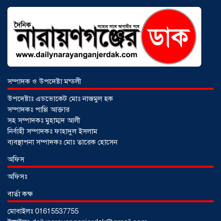
অগ্রযাত্রায় নতুন অধ্যায়, উদ্বোধন হলো ‘শিফা
মোহাম্মদিয়া ফিশারিজ’
০৫ আগস্ট ২০২৬
বাংলাদেশে এখন বিনিয়োগের বড় সম্ভাবনা,
উন্নয়নের অংশীদার হোন প্রবাসীরা —
মোহাম্মদ সাইফুল্লাহ্
০৫ আগস্ট ২০২৬
সম্পাদক ও উপদেষ্টা মন্ডলী
উপদেষ্টাঃ এডভোকেট মোঃ নাজমুল হক
সম্পাদকঃ পাপ্পি আক্তার
সোনারগাঁওয়ে ভয়াবহ লোডশেডিংয়ে
সহ সম্পাদকঃ মুহাম্মদ আলী
জনজীবন চরমভাবে বিপর্যস্ত
০৩ আগস্ট
নির্বাহী সম্পাদকঃ ফাহাদুল ইসলাম
২০২৬
ব্যবস্থাপনা সম্পাদকঃ মোঃ তারেক হোসেন
অফিস
আড়াইহাজারে বান্টি বাজারে ৫ গ্রাম
অফিসঃ
হেরোইনসহ যুবক গ্রেপ্তার
০৩ আগস্ট ২০২৬
বার্তা কক্ষ
মোবাইলঃ 01615537755