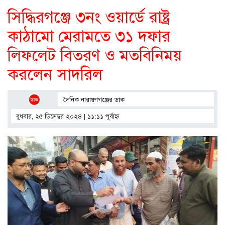
সিদ্ধিরগঞ্জে ৩নং ওয়ার্ডে রাষ্ট্র
কাঠামো মেরামতে ৩১ দফার
লিফলেট বিতরণ ও মতবিনিময়
করলেন সাদরিল
দৈনিক নারায়ণগঞ্জের ডাক
বুধবার, ২৫ ডিসেম্বর ২০২৪ | ১১:১১ পূর্বাহ্ণ