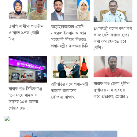
এসপি শামীমা পারভীন
আড়াইহাজারের এমপি
প্রধানমন্ত্রী বলেন কথা কম
ও সাড়ে ৯শত কোটি
নজরুল ইসলাম আজাদ
কাজ বেশি করতে হবে।
টাকা
সহযোগী সীমার বিরুদ্ধে
কথা কম খেলতে হবে
প্রধানমন্ত্রীর দফতরে চিঠি
বেশি।
নারায়ণগঞ্জ জেলা পুলিশ
রাষ্ট্রপতির সঙ্গে প্রধানমন্ত্রী
নারায়ণগঞ্জ সিদ্ধিরগঞ্জে
সুপারের নাম ব্যবহার
তারেক রহমানের
তিন মাসে মাদক ও
করে প্রতারণা, গ্রেপ্তার ১
সৌজন্য সাক্ষাৎ
অস্ত্রসহ ১৫৪ মামলা:
গ্রেপ্তার ৪৬৭