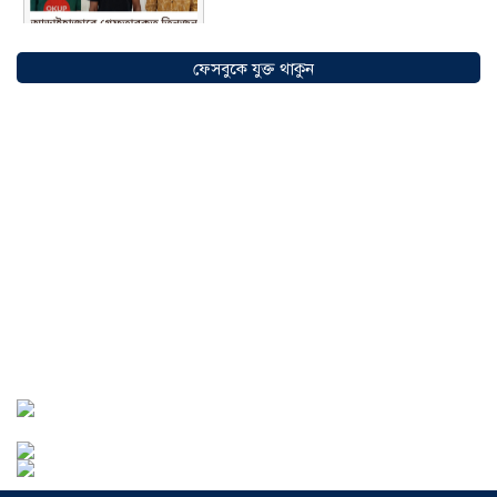
ফেসবুকে যুক্ত থাকুন
আন্তর্জাতিক আদিবাসী দিবস ২০২৬:
বৈচিত্র্যের বাংলাদেশে সমঅধিকারের প্রত্যাশা
০৮ আগস্ট ২০২৬
বোনাফাইড মশারি কারখানার বিরুদ্ধে শ্রম
আইন লঙ্ঘনের অভিযোগ
০৫ আগস্ট ২০২৬
সৌদিতে বাংলাদেশিদের ব্যবসায়িক