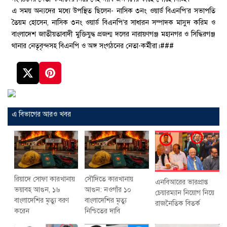
এ সময় অন্যদের মধ্যে উপস্থিত ছিলেন- নাসিক ৩নং ওয়ার্ড বিএনপি’র সভাপতি
তৈয়ম হোসেন, নাসিক ৩নং ওয়ার্ড বিএনপি’র সাধারন সম্পাদক মাসুদ করিম ও
বাংলাদেশ জাতীয়তাবাদী মুক্তিযুদ্ধ প্রজন্ম দলের নারায়ণগঞ্জ মহানগর ও সিদ্ধিরগঞ্জ
থানার নেতৃবৃন্দসহ বিএনপি ও অঙ্গ সংগঠনের নেতা-কর্মীরা।###
এ বিভাগের আরও খবর
রিয়াদে সোফা কারখানায়
সৌদিতে কারখানায়
এনবিআরের ভারপ্রাপ্ত
ভয়াবহ আগুন, ১৬
আগুন: নওগাঁর ১০
চেয়ারম্যান নিয়োগ নিয়ে
বাংলাদেশির মৃত্যু বরণ
বাংলাদেশির মৃত্যু
রাজনৈতিক বিতর্ক
করেন
নিশ্চিতের দাবি