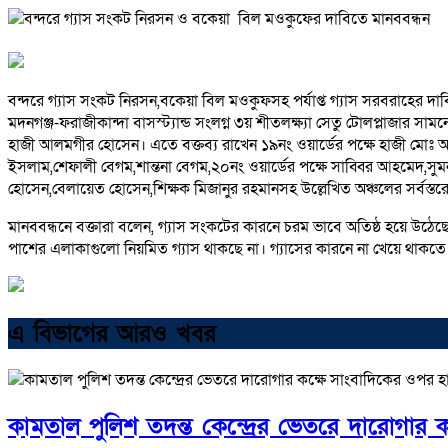
বন্দরে গ্যাস সংকট নিরসন,বকেয়া বিল মওকুফসহ পর্যাপ্ত গ্যাস সরবরাহের দা
মদনগঞ্জ-ফরাজীকান্দা বাসস্ট্যান্ড সংলগ্ন ৩য় শীতলক্ষ্যা সেতু টোলপ্লাজার 
হাজী আলমগীর হোসেন। এতে বক্তব্য রাখেন ১৯নং ওয়ার্ডের পক্ষে হাজী মোঃ অখি
ইসলাম,শেফালী বেগম,শান্তনা বেগম,২০নং ওয়ার্ডের পক্ষে সাব্বির আহমেদ,স
হোসেন,বেলায়েত হোসেন,শিক্ষক মিজানুর রহমানসহ উল্লেখিত অঞ্চলের সর্বস্ত
মানববন্ধনে বক্তারা বলেন, গ্যাস সংকটের কারনে চরম ভাবে অতিষ্ঠ হয়ে উ
পাশের এলাকাগুলো নিয়মিত গ্যাস থাকছে না। গ্যাসের কারনে না খেয়ে থাকতে হচ্
এ বিভাগের আরও খবর
কামতাল পুলিশ তদন্ত কেন্দ্রের ভেতরে দারোগার 