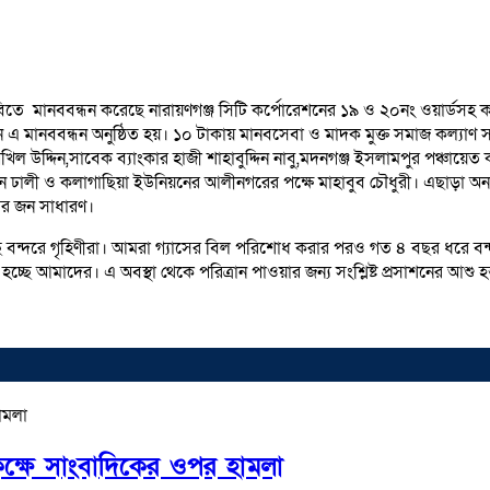
বিতে মানববন্ধন করেছে নারায়ণগঞ্জ সিটি কর্পোরেশনের ১৯ ও ২০নং ওয়ার্ডসহ ক
সামনে এ মানববন্ধন অনুষ্ঠিত হয়। ১০ টাকায় মানবসেবা ও মাদক মুক্ত সমাজ কল্য
ল উদ্দিন,সাবেক ব্যাংকার হাজী শাহাবুদ্দিন নাবু,মদনগঞ্জ ইসলামপুর পঞ্চায়েত
ুমন ঢালী ও কলাগাছিয়া ইউনিয়নের আলীনগরের পক্ষে মাহাবুব চৌধুরী। এছাড়া অ
রের জন সাধারণ।
ঠেছে বন্দরে গৃহিণীরা। আমরা গ্যাসের বিল পরিশোধ করার পরও গত ৪ বছর ধরে 
ছে আমাদের। এ অবস্থা থেকে পরিত্রান পাওয়ার জন্য সংশ্লিষ্ট প্রসাশনের আশু হ
কক্ষে সাংবাদিকের ওপর হামলা