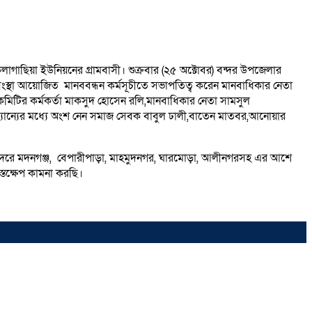
লাগাছিয়া ইউনিয়নের গ্রামবাসী। শুক্রবার (২৫ অক্টোবর) বন্দর উপজেলার
াণ সংস্থা আয়োজিত মানববন্ধন কর্মসূচীতে সভাপতিত্ব করেন মানবাধিকার নেতা
 কমিটির কর্মকর্তা মাকসুদ হোসেন রলি,মানবাধিকার নেতা সামসুল
ন্যান্যের মধ্যে অংশ নেন সমাজ সেবক বাবুল ঢালী,বাতেন মাতবর,আনোয়ার
বন্দরে মদনগঞ্জ, বেপারীপাড়া, মাহমুদনগর, ঘারমোড়া, আলীনগরসহ এর আশে
স্তক্ষেপ কামনা করছি।