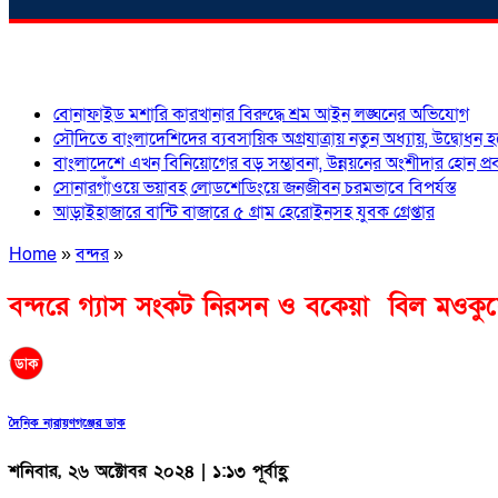
শিরোনাম
বোনাফাইড মশারি কারখানার বিরুদ্ধে শ্রম আইন লঙ্ঘনের অভিযোগ
সৌদিতে বাংলাদেশিদের ব্যবসায়িক অগ্রযাত্রায় নতুন অধ্যায়, উদ্বোধন 
বাংলাদেশে এখন বিনিয়োগের বড় সম্ভাবনা, উন্নয়নের অংশীদার হোন প্রবা
সোনারগাঁওয়ে ভয়াবহ লোডশেডিংয়ে জনজীবন চরমভাবে বিপর্যস্ত
আড়াইহাজারে বান্টি বাজারে ৫ গ্রাম হেরোইনসহ যুবক গ্রেপ্তার
Home
»
বন্দর
»
বন্দরে গ্যাস সংকট নিরসন ও বকেয়া বিল মওকু
দৈনিক নারায়ণগঞ্জের ডাক
শনিবার, ২৬ অক্টোবর ২০২৪ | ১:১৩ পূর্বাহ্ণ