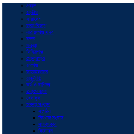
প্রচ্ছদ
জাতীয়
সারাদেশ
ঢাকা বিভাগ
নারায়ণগঞ্জ সদর
বন্দর
ফতুল্লা
সিদ্ধিরগঞ্জ
সোনারগাঁও
রূপগঞ্জ
আড়াইহাজার
রাজনীতি
অর্থ ও বাণিজ্য
প্রবাসে ডাক
খেলাধুলা
অনন্যা সংবাদ
সংগঠন
নিখোঁজ সংবাদ
সাক্ষাৎকার
বিনোদন