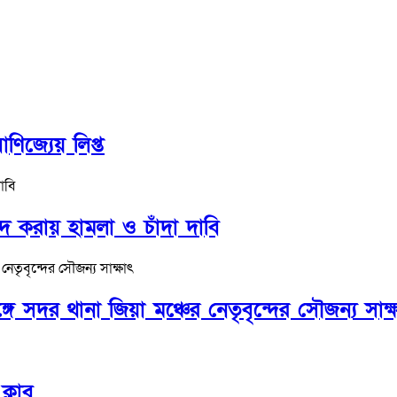
ণিজ্যেয় লিপ্ত
াদ করায় হামলা ও চাঁদা দাবি
সদর থানা জিয়া মঞ্চের নেতৃবৃন্দের সৌজন্য সাক্
ক্লাব