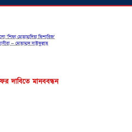
হলো ‘শিফা মোহাম্মদিয়া ফিশারিজ’
সীরা — মোহাম্মদ সাইফুল্লাহ্
ফের দাবিতে মানববন্ধন