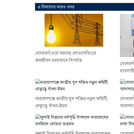
এ বিভাগের আরও খবর
সোনারগাঁওয়ে ভয়াবহ লোডশেডিংয়ে
জনজীবন চরমভাবে বিপর্যস্ত
সোনারগ
ব্যবসায়
নারায়ণগঞ্জে জাতীয় যুব শক্তির নতুন কমিটি,
সোনারগা
নেতৃত্বে বাঁধন-ইমন
আদালতে
জুলাই বিপ্লবের বর্ষপূর্তি উপলক্ষে সারাদেশের
সোনারগা