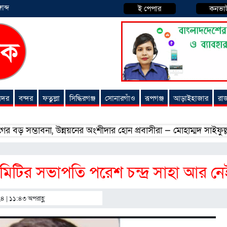
াব্দ
ই পেপার
কনভা
 সদর
বন্দর
ফতুল্লা
সিদ্ধিরগঞ্জ
সোনারগাঁও
রূপগঞ্জ
আড়াইহাজার
রা
্ভাবনা, উন্নয়নের অংশীদার হোন প্রবাসীরা — মোহাম্মদ সাইফুল্লাহ্
িটির সভাপতি পরেশ চন্দ্র সাহা আর নে
২৪ | ১১:৪৩ অপরাহ্ণ