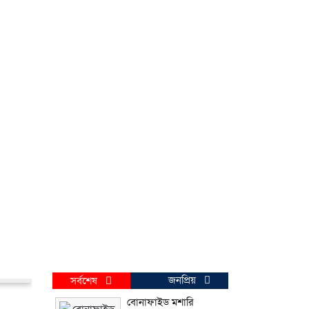
জনপ্রিয়
সর্বশেষ
বোনাফাইড মশারি