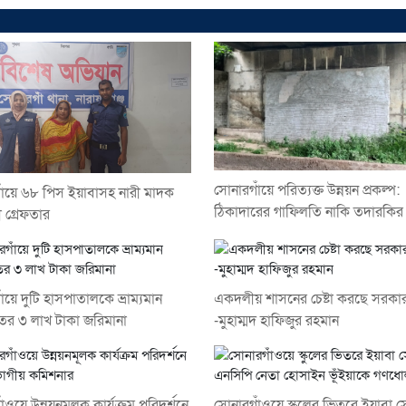
সোনারগাঁয়ে পরিত্যক্ত উন্নয়ন প্রকল্প:
াঁয়ে ৬৮ পিস ইয়াবাসহ নারী মাদক
ঠিকাদারের গাফিলতি নাকি তদারকির
ী গ্রেফতার
ঁয়ে দুটি হাসপাতালকে ভ্রাম্যমান
একদলীয় শাসনের চেষ্টা করছে সরকা
র ৩ লাখ টাকা জরিমানা
-মুহাম্মদ হাফিজুর রহমান
ঁওয়ে উন্নয়নমূলক কার্যক্রম পরিদর্শনে
সোনারগাঁওয়ে স্কুলের ভিতরে ইয়াবা স