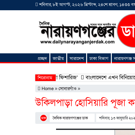
শনিবার, ৮ই আগস্ট, ২০২৬ খ্রিস্টাব্দ, ২৪শে শ্রাবণ, ১৪৩৩ বঙ্গ
প্রচ্ছদ
জাতীয়
সারাদেশ
ঢাকা বিভাগ
নারায়ণগঞ্জ
অনন্যা সংবাদ
ন হলো ‘শিফা মোহাম্মদিয়া ফিশারিজ’
বাংলাদেশে এখন বিনিয়োগের বড় সম
শিরোনাম
Home
»
সোনারগাঁও
»
উকিলপাড়া হোসিয়ারি পূজা কম
দৈনিক নারায়ণগঞ্জের ডাক
শনিবার, ১৩ জানুয়ারি ২০