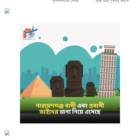
কৃষকদলের দোয়া
হাত ধরে গৃহবধূ উধাও