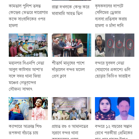
কৃষকদলের দাপটে
কামতাল পুলিশ তদন্ত
রাস্তা দখলকে কেন্দ্র করে
সেলিমের ড্রেজার
কেন্দ্রের ভেতরে দারোগার
মারামারি আহত তিন
ব্যবসা:প্রতিবাদ করায়
কক্ষে সাংবাদিকের ওপর
হামলা ও চাঁদা দাবি
হামলা
মহানগর বিএনপি নেতা
শীতার্থ মানুষের পাশে
বন্দরে যুবদল নেতা
আবুল কাউসার আশা’র
দাঁড়ালেন বন্দর মডেল
সোহাগের প্রকাশ্যে গুলি
সঙ্গে সদর থানা জিয়া
প্রেস ক্লাব
ছোড়ার ভিডিও ভারাইল
মঞ্চের নেতৃবৃন্দের
সৌজন্য সাক্ষাৎ
ক্যান্সারে আক্রান্ত শিশু
প্রায়ত রশু ও আমানতের
বন্দরে ১২ বছরের সন্তান
রূপকথা বাঁচতে চায়
স্মরণে বন্দর থানা
রেখে পরকীয়া প্রেমিকের