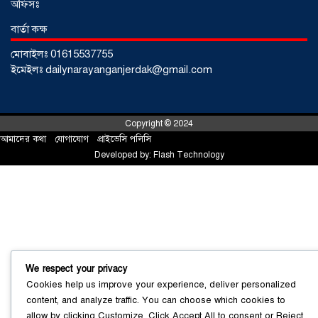
অফিসঃ
বার্তা কক্ষ
মোবাইলঃ 01615537755
ইমেইলঃ dailynarayanganjerdak@gmail.com
Copyright © 2024
আমাদের কথা
!
যোগাযোগ
!
প্রাইভেসি পলিসি
Developed by:
Flash Technology
সোনারগাঁয়ে ৬৮ পিস ইয়াবাসহ নারী মাদক
ব্যবসায়ী গ্রেফতার
০৩ আগস্ট ২০২৬
We respect your privacy
Cookies help us improve your experience, deliver personalized
content, and analyze traffic. You can choose which cookies to
allow by clicking
Customize
. Click
Accept All
to consent or
Reject