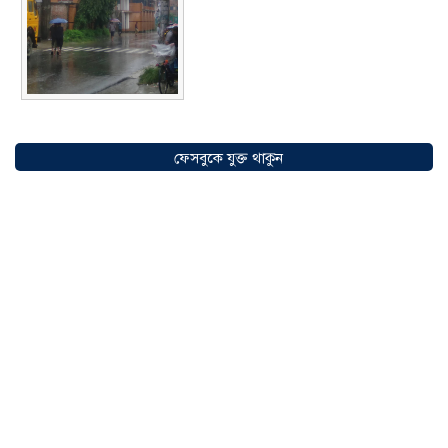
সৌদিতে বাংলাদেশিদের ব্যবসায়িক
অগ্রযাত্রায় নতুন অধ্যায়, উদ্বোধন হলো ‘শিফা
ফেসবুকে যুক্ত থাকুন
মোহাম্মদিয়া ফিশারিজ’
০৫ আগস্ট ২০২৬
বাংলাদেশে এখন বিনিয়োগের বড় সম্ভাবনা,
উন্নয়নের অংশীদার হোন প্রবাসীরা —
মোহাম্মদ সাইফুল্লাহ্
০৫ আগস্ট ২০২৬
সোনারগাঁওয়ে ভয়াবহ লোডশেডিংয়ে
জনজীবন চরমভাবে বিপর্যস্ত
০৩ আগস্ট
২০২৬