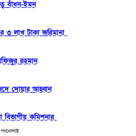
্বে বাঁধন-ইমন
তের ৩ লাখ টাকা জরিমানা
হাফিজুর রহমান
সজিদে দোয়ার আহ্বান
াকা বিভাগীয় কমিশনার