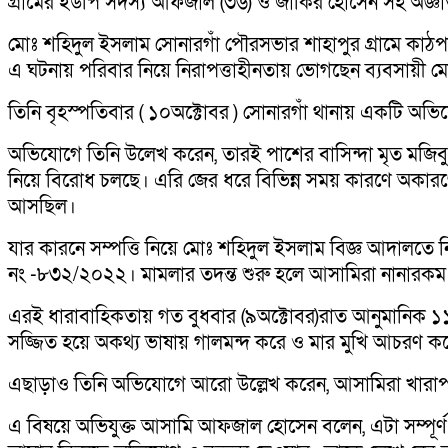
গ্রামের ইউপি সদস্য আফজাল (৩৬) ও জাকির হোসেন সহ অজ্ঞা
মোঃ শহিদুল ইসলাম সোনারগাঁ পৌরসভার শাহাপুর গ্রামে কাঠপ
এ ঘটনায় পরিবার নিয়ে নিরাপত্তাহীনতায় ভোগছেন ব্যবসায়ী 
তিনি বৃহস্পতিবার ( ১০অক্টোবর ) সোনারগাঁ থানায় একটি অভ
অভিযোগে তিনি উলে­খ করেন, তারই পাশের বাসিন্দা মৃত মজিবুর
নিয়ে বিরোধ চলছে। এরি জের ধরে বিভিন্ন সময় কারণে অকার
আসছিল।
যার কারনে সম্পত্তি নিয়ে মোঃ শহিদুল ইসলাম বিজ্ঞ আদাল
নং -৮৩২/২০২২। মামলার তদন্ত শুরু হলে আসামিরা নানারকম ভয়
এরই ধারাবাহিকতায় গত বুধবার (৯অক্টোবর)রাত আনুমানিক ১১ টার
সজ্জিত হয়ে অকথ্য ভাষায় গালমন্দ করে ও মার মুখি আচরণ করে।
এছাড়াও তিনি অভিযোগে আরো উল্লেখ করেন, আসামিরা খারাপ প্
এ বিষয়ে অভিযুক্ত আসামি আফজাল হোসেন বলেন, এটা সম্পূর্ণ