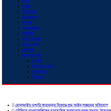
বন্দর
ফতুল্লা
সিদ্ধিরগঞ্জ
সোনারগাঁও
রূপগঞ্জ
আড়াইহাজার
রাজনীতি
অর্থ ও বাণিজ্য
প্রবাসে ডাক
খেলাধুলা
অনন্যা সংবাদ
সংগঠন
নিখোঁজ সংবাদ
সাক্ষাৎকার
বিনোদন
শিরোনাম
বোনাফাইড মশারি কারখানার বিরুদ্ধে শ্রম আইন লঙ্ঘনের অভিযোগ
সৌদিতে বাংলাদেশিদের ব্যবসায়িক অগ্রযাত্রায় নতুন অধ্যায়, উদ্বোধ