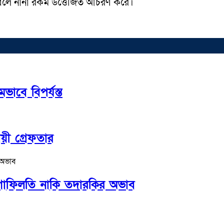
ব বলে নানা রকম উত্তেজিত আচরণ করে।
বে বিপর্যস্ত
য়ী গ্রেফতার
ের গাফিলতি নাকি তদারকির অভাব