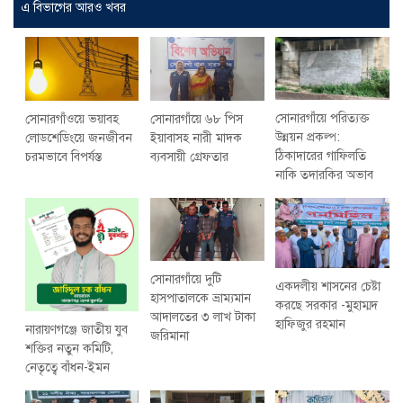
এ বিভাগের আরও খবর
সোনারগাঁয়ে পরিত্যক্ত
সোনারগাঁওয়ে ভয়াবহ
সোনারগাঁয়ে ৬৮ পিস
উন্নয়ন প্রকল্প:
লোডশেডিংয়ে জনজীবন
ইয়াবাসহ নারী মাদক
ঠিকাদারের গাফিলতি
চরমভাবে বিপর্যস্ত
ব্যবসায়ী গ্রেফতার
নাকি তদারকির অভাব
সোনারগাঁয়ে দুটি
একদলীয় শাসনের চেষ্টা
হাসপাতালকে ভ্রাম্যমান
করছে সরকার -মুহাম্মদ
আদালতের ৩ লাখ টাকা
হাফিজুর রহমান
নারায়ণগঞ্জে জাতীয় যুব
জরিমানা
শক্তির নতুন কমিটি,
নেতৃত্বে বাঁধন-ইমন