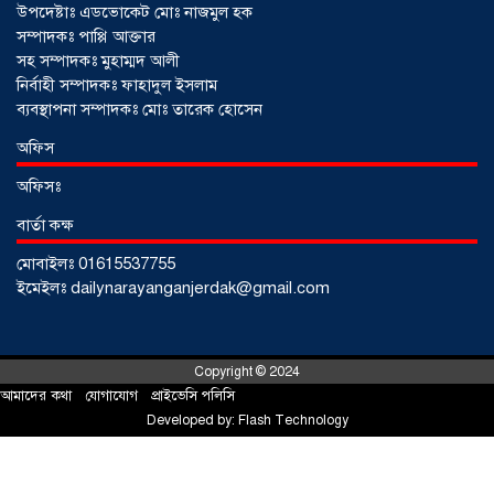
উপদেষ্টাঃ এডভোকেট মোঃ নাজমুল হক
সম্পাদকঃ পাপ্পি আক্তার
সহ সম্পাদকঃ মুহাম্মদ আলী
নির্বাহী সম্পাদকঃ ফাহাদুল ইসলাম
ব্যবস্থাপনা সম্পাদকঃ মোঃ তারেক হোসেন
আড়াইহাজারে জেলেদের জালে উঠে এলো
অফিস
শর্টগান
০৩ আগস্ট ২০২৬
অফিসঃ
বার্তা কক্ষ
মোবাইলঃ 01615537755
ইমেইলঃ dailynarayanganjerdak@gmail.com
Copyright © 2024
আমাদের কথা
!
যোগাযোগ
!
প্রাইভেসি পলিসি
Developed by:
Flash Technology