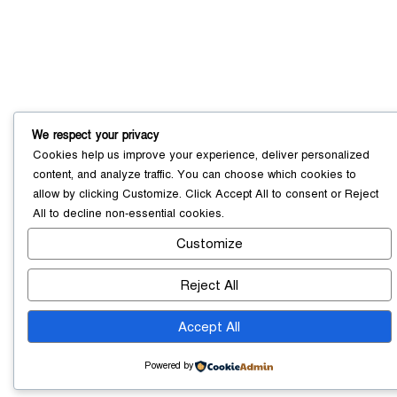
সোনারগাঁয়ে ৬৮ পিস ইয়াবাসহ নারী মাদক
ব্যবসায়ী গ্রেফতার
০৩ আগস্ট ২০২৬
We respect your privacy
Cookies help us improve your experience, deliver personalized
সোনারগাঁয়ে পরিত্যক্ত উন্নয়ন প্রকল্প:
content, and analyze traffic. You can choose which cookies to
ঠিকাদারের গাফিলতি নাকি তদারকির অভাব
allow by clicking
Customize
. Click
Accept All
to consent or
Reject
০২ আগস্ট ২০২৬
All
to decline non-essential cookies.
Customize
নারায়ণগঞ্জে জাতীয় যুব শক্তির নতুন কমিটি,
নেতৃত্বে বাঁধন-ইমন
০২ আগস্ট ২০২৬
Reject All
Accept All
Powered by