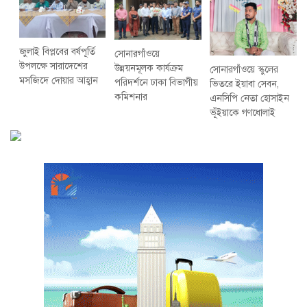
জুলাই বিপ্লবের বর্ষপূর্তি
সোনারগাঁওয়ে
উপলক্ষে সারাদেশের
উন্নয়নমূলক কার্যক্রম
সোনারগাঁওয়ে স্কুলের
মসজিদে দোয়ার আহ্বান
পরিদর্শনে ঢাকা বিভাগীয়
ভিতরে ইয়াবা সেবন,
কমিশনার
এনসিপি নেতা হোসাইন
ভূঁইয়াকে গণধোলাই