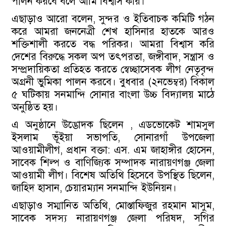
পালন করবে বলে আমি বিশ্বাস করি।
এছাড়াও আরো বলেন, সুন্দর ও ইতিবাচক কমিটি গঠন
করে আমরা জননেত্রী শেখ হাসিনার হাতকে আরও
শক্তিশালী করতে বদ্ধ পরিকর। আমরা বিশ্বাস করি
দেশের বিরুদ্ধে সকল অপ তৎপরতা, জঙ্গীবাদ, সন্ত্রাস ও
সম্প্রদায়িকতা প্রতিহত করতে স্বেচ্ছাসেবক লীগ নেতৃবৃন্দ
অগ্রনী ভুমিকা পালন করবে। বুধবার (২নভেম্বর) বিকাল
৫ ঘটিকায় সনমান্দি সোনার বাংলা উচ্চ বিদ্যালয় মাঠে
অনুষ্ঠিত হয়।
এ অনুষ্ঠানে উদ্ভোদক ছিলেন , এডভোকেট শামসুল
ইসলাম ভূঁইয়া সভাপতি, সোনারগাঁ উপজেলা
আওয়ামীলীগ, প্রধান বক্তা: এস. এম জাহাঙ্গীর হোসেন,
সাবেক শিল্প ও বাণিজ্যিক সম্পাদক নারায়ণগঞ্জ জেলা
আওয়ামী লীগ। বিশেষ অতিথি হিসেবে উপস্থিত ছিলেন,
জাহিদ হাসান, চেয়ারম্যান সনমান্দি ইউনিয়ন।
এছাড়াও সম্মানিত অতিথি, মোস্তাফিজুর রহমান মাসুম,
সাবেক সদস্য নারায়ণগঞ্জ জেলা পরিষদ, সগির