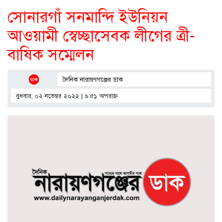
সোনারগাঁ সনমান্দি ইউনিয়ন
আওয়ামী স্বেচ্ছাসেবক লীগের ত্রী-
বাষিক সম্মেলন
দৈনিক নারায়ণগঞ্জের ডাক
বুধবার, ০২ নভেম্বর ২০২২ | ৯:৫১ অপরাহ্ণ