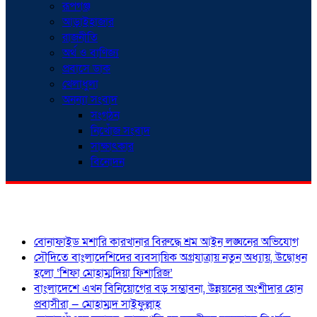
রূপগঞ্জ
আড়াইহাজার
রাজনীতি
অর্থ ও বাণিজ্য
প্রবাসে ডাক
খেলাধুলা
অনন্যা সংবাদ
সংগঠন
নিখোঁজ সংবাদ
সাক্ষাৎকার
বিনোদন
শিরোনাম
বোনাফাইড মশারি কারখানার বিরুদ্ধে শ্রম আইন লঙ্ঘনের অভিযোগ
সৌদিতে বাংলাদেশিদের ব্যবসায়িক অগ্রযাত্রায় নতুন অধ্যায়, উদ্বোধন
হলো ‘শিফা মোহাম্মদিয়া ফিশারিজ’
বাংলাদেশে এখন বিনিয়োগের বড় সম্ভাবনা, উন্নয়নের অংশীদার হোন
প্রবাসীরা — মোহাম্মদ সাইফুল্লাহ্