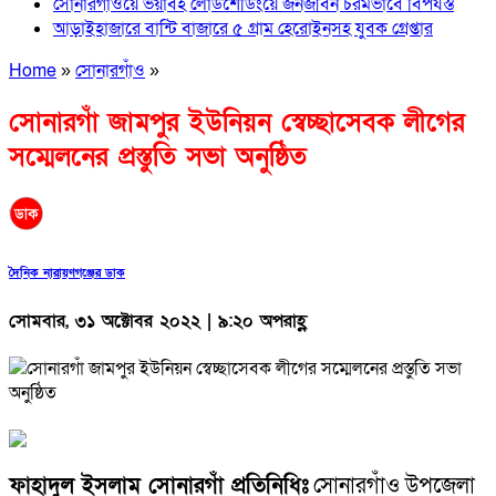
সোনারগাঁওয়ে ভয়াবহ লোডশেডিংয়ে জনজীবন চরমভাবে বিপর্যস্ত
আড়াইহাজারে বান্টি বাজারে ৫ গ্রাম হেরোইনসহ যুবক গ্রেপ্তার
Home
»
সোনারগাঁও
»
সোনারগাঁ জামপুর ইউনিয়ন স্বেচ্ছাসেবক লীগের
সম্মেলনের প্রস্তুতি সভা অনুষ্ঠিত
দৈনিক নারায়ণগঞ্জের ডাক
সোমবার, ৩১ অক্টোবর ২০২২ | ৯:২০ অপরাহ্ণ
ফাহাদুল ইসলাম সোনারগাঁ প্রতিনিধিঃ
সোনারগাঁও উপজেলা