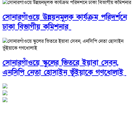
সোনারগাঁওয়ে উন্নয়নমূলক কার্যক্রম পরিদর্শনে
ঢাকা বিভাগীয় কমিশনার
সোনারগাঁওয়ে স্কুলের ভিতরে ইয়াবা সেবন,
এনসিপি নেতা হোসাইন ভূঁইয়াকে গণধোলাই