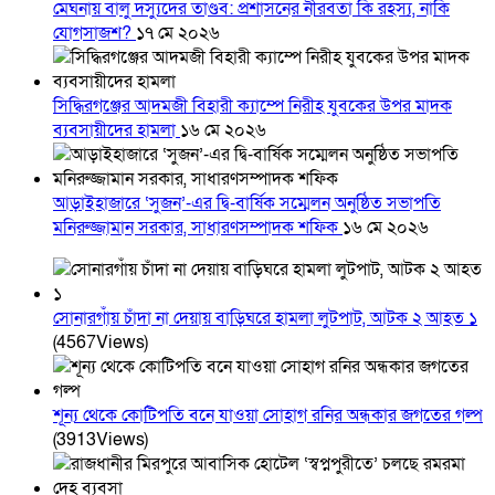
মেঘনায় বালু দস্যুদের তাণ্ডব: প্রশাসনের নীরবতা কি রহস্য, নাকি
যোগসাজশ?
১৭ মে ২০২৬
সিদ্ধিরগঞ্জের আদমজী বিহারী ক্যাম্পে নিরীহ যুবকের উপর মাদক
ব্যবসায়ীদের হামলা
১৬ মে ২০২৬
আড়াইহাজারে ‘সুজন’-এর দ্বি-বার্ষিক সম্মেলন অনুষ্ঠিত সভাপতি
মনিরুজ্জামান সরকার, সাধারণসম্পাদক শফিক
১৬ মে ২০২৬
সোনারগাঁয় চাঁদা না দেয়ায় বাড়িঘরে হামলা লুটপাট, আটক ২ আহত ১
(4567Views)
শূন্য থেকে কোটিপতি বনে যাওয়া সোহাগ রনির অন্ধকার জগতের গল্প
(3913Views)