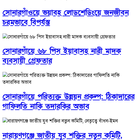
সোনারগাঁওয়ে ভয়াবহ লোডশেডিংয়ে জনজীবন
চরমভাবে বিপর্যস্ত
সোনারগাঁয়ে ৬৮ পিস ইয়াবাসহ নারী মাদক
ব্যবসায়ী গ্রেফতার
সোনারগাঁয়ে পরিত্যক্ত উন্নয়ন প্রকল্প: ঠিকাদারের
গাফিলতি নাকি তদারকির অভাব
নারায়ণগঞ্জে জাতীয় যুব শক্তির নতুন কমিটি,