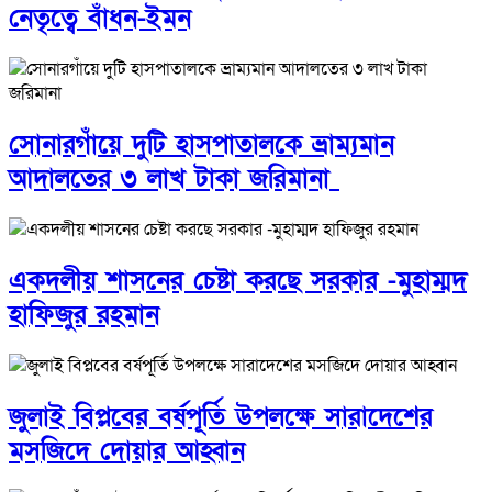
নেতৃত্বে বাঁধন-ইমন
সোনারগাঁয়ে দুটি হাসপাতালকে ভ্রাম্যমান
আদালতের ৩ লাখ টাকা জরিমানা
একদলীয় শাসনের চেষ্টা করছে সরকার -মুহাম্মদ
হাফিজুর রহমান
জুলাই বিপ্লবের বর্ষপূর্তি উপলক্ষে সারাদেশের
মসজিদে দোয়ার আহ্বান