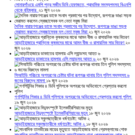
সোনারগাঁওয়ে এমপি পুত্র সজীব ডিবি হেফাজতে, প্রাথমিক সদস্যপদসহ বিএনপি
থেকে বহিষ্কার
২১ জুন ২০২৬
দৈনিক নারায়ণগঞ্জের ডাকে সংবাদ প্রকাশের পর উদ্যোগ, রূপগঞ্জে ভাঙা সড়ক
মেরামত করলেন স্বেচ্ছাসেবক দল নেতা সবুজ মিয়া
২১ জুন ২০২৬
আড়াইহাজারে প্রান্তিক কৃষকদের মাঝে আমন বীজ ও রাসায়নিক সার বিতরণ
২০
জুন ২০২৬
আড়াইহাজারে ডাকাতের হামলায় এসি ল্যান্ডসহ আহত ৬
২০ জুন ২০২৬
সিআইডি পরিচয়ে অপহরণের চেষ্টার ঘটনা রূপগঞ্জ থানায় তিন পুলিশ সদস্যসহ ৬
জনের বিরুদ্ধে মামলা
১৯ জুন ২০২৬
গণপিটুনির শিকার ৪ ডিবি পুলিশকে অপহরণের অভিযোগে গ্রেপ্তার করলো পুলিশ
১৯ জুন ২০২৬
আড়াইহাজারে বিদ্যুৎস্পৃষ্টে ইলেকট্রিশিয়ানের মৃত্যু
১৮ জুন ২০২৬
আড়াইহাজারে স্কুলছাত্রীকে ধর্ষণচেষ্টা: আটক ২
১৮ জুন ২০২৬
সাংবাদিক তানভীরের মায়ের মৃত্যুতে আড়াইহাজার থানা প্রেসক্লাবের শোক
১৭