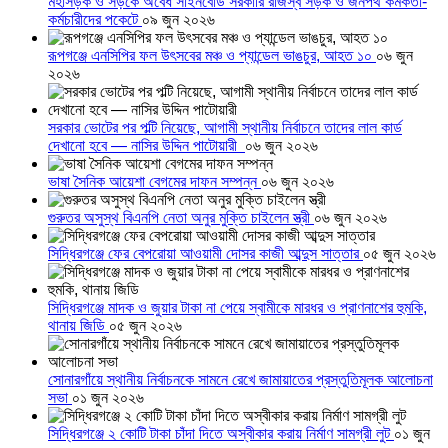
মহাসড়ক ও সড়কে অবৈধ সাইনবোর্ড সরকারি রাজস্ব সড়ক ও জনপথ কর্মকর্তা-
কর্মচারীদের পকেটে
০৯ জুন ২০২৬
রূপগঞ্জে এনসিপির ফল উৎসবের মঞ্চ ও প্যান্ডেল ভাঙচুর, আহত ১০
০৬ জুন
২০২৬
সরকার ভোটের পর পল্টি নিয়েছে, আগামী স্থানীয় নির্বাচনে তাদের লাল কার্ড
দেখানো হবে — নাসির উদ্দিন পাটোয়ারী
০৬ জুন ২০২৬
ভাষা সৈনিক আয়েশা বেগমের দাফন সম্পন্ন
০৬ জুন ২০২৬
গুরুতর অসুস্থ বিএনপি নেতা অনুর মুক্তি চাইলেন স্ত্রী
০৬ জুন ২০২৬
সিদ্ধিরগঞ্জে ফের বেপরোয়া আওয়ামী দোসর কাজী আব্দুস সাত্তার
০৫ জুন ২০২৬
সিদ্ধিরগঞ্জে মাদক ও জুয়ার টাকা না পেয়ে স্বামীকে মারধর ও প্রাণনাশের হুমকি,
থানায় জিডি
০৫ জুন ২০২৬
সোনারগাঁয়ে স্থানীয় নির্বাচনকে সামনে রেখে জামায়াতের প্রস্তুতিমূলক আলোচনা
সভা
০১ জুন ২০২৬
সিদ্ধিরগঞ্জে ২ কোটি টাকা চাঁদা দিতে অস্বীকার করায় নির্মাণ সামগ্রী লুট
০১ জুন