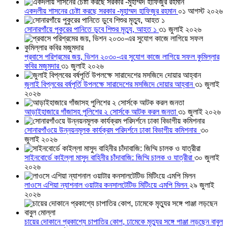
একদলীয় শাসনের চেষ্টা করছে সরকার -মুহাম্মদ হাফিজুর রহমান
০১ আগস্ট ২০২৬
সোনারগাঁয়ে পুকুরের পানিতে ডুবে শিশুর মৃত্যু, আহত ১
৩১ জুলাই ২০২৬
প্রবাসে পরিশ্রমের জয়, ভিশন ২০৩০-এর সুযোগ কাজে লাগিয়ে সফল কুমিল্লার
কবির মজুমদার
৩১ জুলাই ২০২৬
জুলাই বিপ্লবের বর্ষপূর্তি উপলক্ষে সারাদেশের মসজিদে দোয়ার আহ্বান
৩১ জুলাই
২০২৬
আড়াইহাজারে গাঁজাসহ পুলিশের ২ সোর্সকে আটক করল জনতা
৩১ জুলাই ২০২৬
সোনারগাঁওয়ে উন্নয়নমূলক কার্যক্রম পরিদর্শনে ঢাকা বিভাগীয় কমিশনার
৩০
জুলাই ২০২৬
সাইনবোর্ডে কাইল্লা মাসুদ বাহিনীর চাঁদাবাজি: জিম্মি চালক ও যাত্রীরা
৩০ জুলাই
২০২৬
লাওসে এশিয়া ন্যাশনাল ওয়াটার কনসালটেটিভ মিটিংয়ে এমপি মিলন
২৯ জুলাই
২০২৬
চায়ের দোকানে প্রকাশ্যে চাপাতির কোপ, ঢামেকে মৃত্যুর সঙ্গে পাঞ্জা লড়ছেন বাবুল