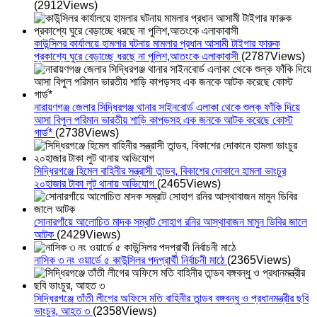
(2912Views)
কাউন্সিলর কার্যালয়ে হামলার ঘটনায় মামলার প্রধান আসামী টাইগার ফারুক
প্রকাশ্যে ঘুরে বেড়াচ্ছে ধরছে না পুলিশ,আতংকে এলাকাবাসী
(2787Views)
নারায়ণগঞ্জ জেলার সিদ্ধিরগঞ্জ থানার সাইনবোর্ড এলাকা থেকে শুল্ক ফাঁকি দিয়ে
আসা বিপুল পরিমান ভারতীয় শাড়ি কাপড়সহ এক জনকে আটক করেছে কোস্ট
গার্ড*
(2738Views)
সিদ্ধিরগঞ্জে হিমেল বাহিনীর সন্ত্রাসী তান্ডব, বিকাশের দোকানে হামলা ভাংচুর
২০হাজার টাকা লুট থানায় অভিযোগ
(2465Views)
সোনারগাঁয়ে আলোচিত মাদক সম্রাট সোহাগ রনির আস্থাবাজন মামুন ডিবির জালে
আটক
(2429Views)
নাসিক ৩ নং ওয়ার্ডে ৫ কাউন্সিলর পদপ্রার্থী নির্বাচনী মাঠে
(2365Views)
সিদ্ধিরগঞ্জে তাঁতী লীগের অফিসে মতি বাহিনীর তান্ডব বঙ্গবন্ধু ও প্রধানমন্ত্রীর ছবি
ভাংচুর, আহত ৩
(2358Views)