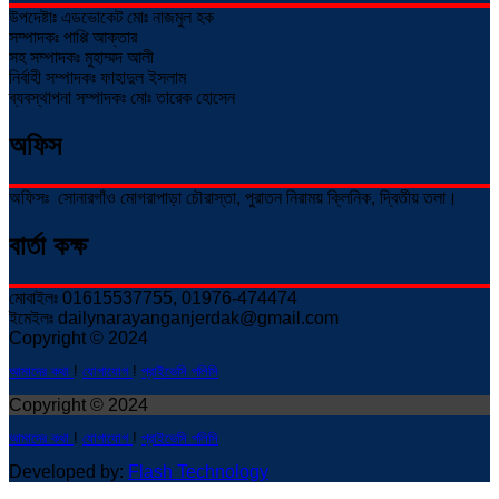
উপদেষ্টাঃ এডভোকেট মোঃ নাজমুল হক
সম্পাদকঃ পাপ্পি আক্তার
সহ সম্পাদকঃ মুহাম্মদ আলী
নির্বাহী সম্পাদকঃ ফাহাদুল ইসলাম
ব্যবস্থাপনা সম্পাদকঃ মোঃ তারেক হোসেন
অফিস
অফিসঃ সোনারগাঁও মোগরাপাড়া চৌরাস্তা, পুরাতন নিরাময় ক্লিনিক, দ্বিতীয় তলা।
বার্তা কক্ষ
মোবাইলঃ 01615537755, 01976-474474
ইমেইলঃ dailynarayanganjerdak@gmail.com
Copyright © 2024
আমাদের কথা
!
যোগাযোগ
!
প্রাইভেসি পলিসি
Copyright © 2024
আমাদের কথা
!
যোগাযোগ
!
প্রাইভেসি পলিসি
Developed by:
Flash Technology