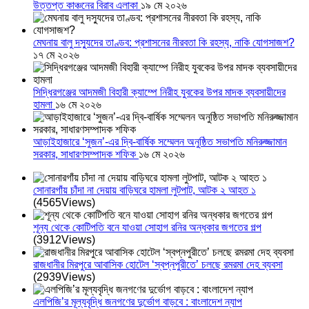
উত্তপ্ত কাঞ্চনের বিরাব এলাকা
১৯ মে ২০২৬
মেঘনায় বালু দস্যুদের তাণ্ডব: প্রশাসনের নীরবতা কি রহস্য, নাকি যোগসাজশ?
১৭ মে ২০২৬
সিদ্ধিরগঞ্জের আদমজী বিহারী ক্যাম্পে নিরীহ যুবকের উপর মাদক ব্যবসায়ীদের
হামলা
১৬ মে ২০২৬
আড়াইহাজারে ‘সুজন’-এর দ্বি-বার্ষিক সম্মেলন অনুষ্ঠিত সভাপতি মনিরুজ্জামান
সরকার, সাধারণসম্পাদক শফিক
১৬ মে ২০২৬
সোনারগাঁয় চাঁদা না দেয়ায় বাড়িঘরে হামলা লুটপাট, আটক ২ আহত ১
(4565Views)
শূন্য থেকে কোটিপতি বনে যাওয়া সোহাগ রনির অন্ধকার জগতের গল্প
(3912Views)
রাজধানীর মিরপুরে আবাসিক হোটেল ‘স্বপ্নপুরীতে’ চলছে রমরমা দেহ ব্যবসা
(2939Views)
এলপিজি’র মূল্যবৃদ্ধি জনগণের দুর্ভোগ বাড়বে : বাংলাদেশ ন্যাপ