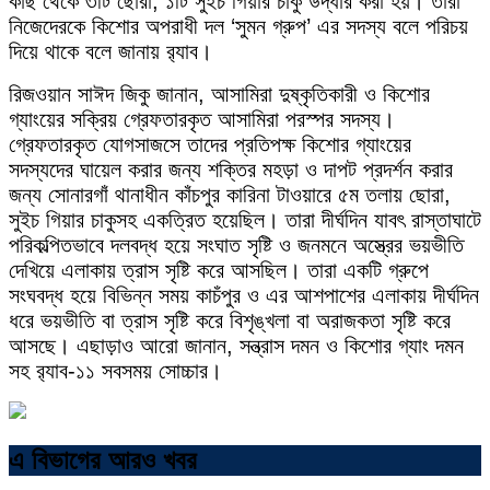
কাছ থেকে ৩টি ছোরা, ১টি সুইচ গিয়ার চাকু উদ্ধার করা হয়। তারা
নিজেদেরকে কিশোর অপরাধী দল ‘সুমন গ্রুপ’ এর সদস্য বলে পরিচয়
দিয়ে থাকে বলে জানায় র‍্যাব।
রিজওয়ান সাঈদ জিকু জানান, আসামিরা দুষ্কৃতিকারী ও কিশোর
গ্যাংয়ের সক্রিয় গ্রেফতারকৃত আসামিরা পরস্পর সদস্য।
গ্রেফতারকৃত যোগসাজসে তাদের প্রতিপক্ষ কিশোর গ্যাংয়ের
সদস্যদের ঘায়েল করার জন্য শক্তির মহড়া ও দাপট প্রদর্শন করার
জন্য সোনারগাঁ থানাধীন কাঁচপুর কারিনা টাওয়ারে ৫ম তলায় ছোরা,
সুইচ গিয়ার চাকুসহ একত্রিত হয়েছিল। তারা দীর্ঘদিন যাবৎ রাস্তাঘাটে
পরিকল্পিতভাবে দলবদ্ধ হয়ে সংঘাত সৃষ্টি ও জনমনে অস্ত্রের ভয়ভীতি
দেখিয়ে এলাকায় ত্রাস সৃষ্টি করে আসছিল। তারা একটি গ্রুপে
সংঘবদ্ধ হয়ে বিভিন্ন সময় কাচঁপুর ও এর আশপাশের এলাকায় দীর্ঘদিন
ধরে ভয়ভীতি বা ত্রাস সৃষ্টি করে বিশৃঙ্খলা বা অরাজকতা সৃষ্টি করে
আসছে। এছাড়াও আরো জানান, সন্ত্রাস দমন ও কিশোর গ্যাং দমন
সহ র‍্যাব-১১ সবসময় সোচ্চার।
এ বিভাগের আরও খবর