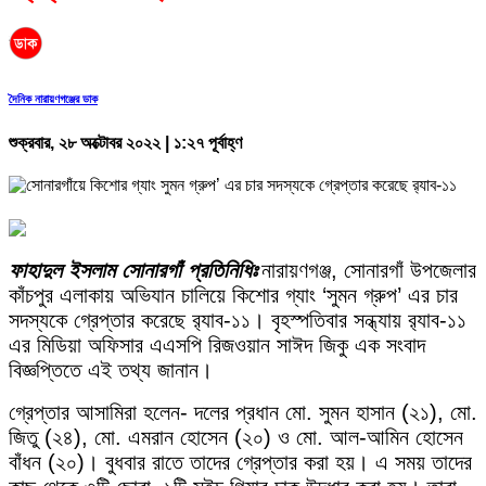
দৈনিক নারায়ণগঞ্জের ডাক
শুক্রবার, ২৮ অক্টোবর ২০২২ | ১:২৭ পূর্বাহ্ণ
ফাহাদুল ইসলাম সোনারগাঁ প্রতিনিধিঃ
নারায়ণগঞ্জ, সোনারগাঁ উপজেলার
কাঁচপুর এলাকায় অভিযান চালিয়ে কিশোর গ্যাং ‘সুমন গ্রুপ’ এর চার
সদস্যকে গ্রেপ্তার করেছে র‍্যাব-১১। বৃহস্পতিবার সন্ধ্যায় র‍্যাব-১১
এর মিডিয়া অফিসার এএসপি রিজওয়ান সাঈদ জিকু এক সংবাদ
বিজ্ঞপ্তিতে এই তথ্য জানান।
গ্রেপ্তার আসামিরা হলেন- দলের প্রধান মো. সুমন হাসান (২১), মো.
জিতু (২৪), মো. এমরান হোসেন (২০) ও মো. আল-আমিন হোসেন
বাঁধন (২০)। বুধবার রাতে তাদের গ্রেপ্তার করা হয়। এ সময় তাদের