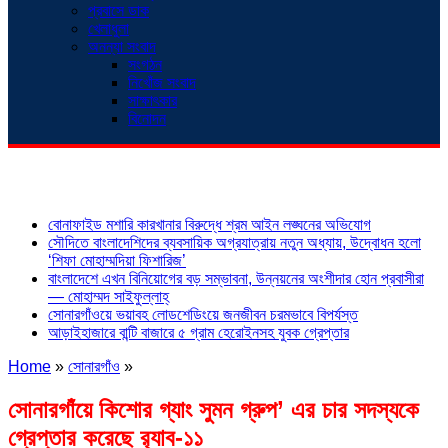
প্রবাসে ডাক
খেলাধুলা
অনন্যা সংবাদ
সংগঠন
নিখোঁজ সংবাদ
সাক্ষাৎকার
বিনোদন
শিরোনাম
বোনাফাইড মশারি কারখানার বিরুদ্ধে শ্রম আইন লঙ্ঘনের অভিযোগ
সৌদিতে বাংলাদেশিদের ব্যবসায়িক অগ্রযাত্রায় নতুন অধ্যায়, উদ্বোধন হলো
‘শিফা মোহাম্মদিয়া ফিশারিজ’
বাংলাদেশে এখন বিনিয়োগের বড় সম্ভাবনা, উন্নয়নের অংশীদার হোন প্রবাসীরা
— মোহাম্মদ সাইফুল্লাহ্
সোনারগাঁওয়ে ভয়াবহ লোডশেডিংয়ে জনজীবন চরমভাবে বিপর্যস্ত
আড়াইহাজারে বান্টি বাজারে ৫ গ্রাম হেরোইনসহ যুবক গ্রেপ্তার
Home
»
সোনারগাঁও
»
সোনারগাঁয়ে কিশোর গ্যাং সুমন গ্রুপ’ এর চার সদস্যকে
গ্রেপ্তার করেছে র‍্যাব-১১