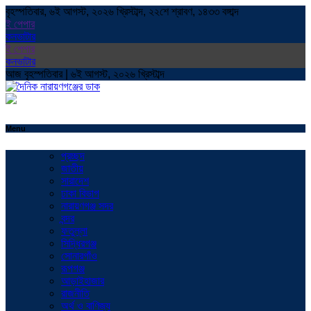
বৃহস্পতিবার, ৬ই আগস্ট, ২০২৬ খ্রিস্টাব্দ, ২২শে শ্রাবণ, ১৪৩৩ বঙ্গাব্দ
ই পেপার
কনভাটার
ই পেপার
কনভাটার
আজ বৃহস্পতিবার | ৬ই আগস্ট, ২০২৬ খ্রিস্টাব্দ
Menu
প্রচ্ছদ
জাতীয়
সারাদেশ
ঢাকা বিভাগ
নারায়ণগঞ্জ সদর
বন্দর
ফতুল্লা
সিদ্ধিরগঞ্জ
সোনারগাঁও
রূপগঞ্জ
আড়াইহাজার
রাজনীতি
অর্থ ও বাণিজ্য