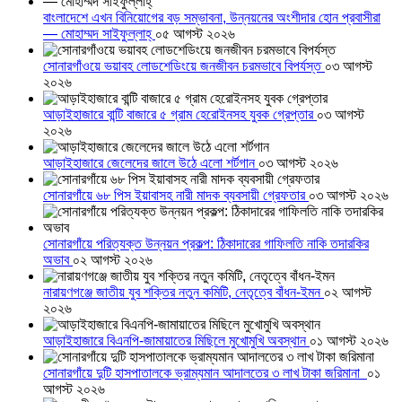
বাংলাদেশে এখন বিনিয়োগের বড় সম্ভাবনা, উন্নয়নের অংশীদার হোন প্রবাসীরা
— মোহাম্মদ সাইফুল্লাহ্
০৫ আগস্ট ২০২৬
সোনারগাঁওয়ে ভয়াবহ লোডশেডিংয়ে জনজীবন চরমভাবে বিপর্যস্ত
০৩ আগস্ট
২০২৬
আড়াইহাজারে বান্টি বাজারে ৫ গ্রাম হেরোইনসহ যুবক গ্রেপ্তার
০৩ আগস্ট
২০২৬
আড়াইহাজারে জেলেদের জালে উঠে এলো শর্টগান
০৩ আগস্ট ২০২৬
সোনারগাঁয়ে ৬৮ পিস ইয়াবাসহ নারী মাদক ব্যবসায়ী গ্রেফতার
০৩ আগস্ট ২০২৬
সোনারগাঁয়ে পরিত্যক্ত উন্নয়ন প্রকল্প: ঠিকাদারের গাফিলতি নাকি তদারকির
অভাব
০২ আগস্ট ২০২৬
নারায়ণগঞ্জে জাতীয় যুব শক্তির নতুন কমিটি, নেতৃত্বে বাঁধন-ইমন
০২ আগস্ট
২০২৬
আড়াইহাজারে বিএনপি-জামায়াতের মিছিলে মুখোমুখি অবস্থান
০১ আগস্ট ২০২৬
সোনারগাঁয়ে দুটি হাসপাতালকে ভ্রাম্যমান আদালতের ৩ লাখ টাকা জরিমানা
০১
আগস্ট ২০২৬