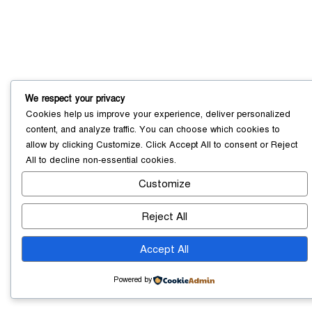
সোনারগাঁয়ে ৬৮ পিস ইয়াবাসহ নারী মাদক
ব্যবসায়ী গ্রেফতার
০৩ আগস্ট ২০২৬
We respect your privacy
Cookies help us improve your experience, deliver personalized
content, and analyze traffic. You can choose which cookies to
সোনারগাঁয়ে পরিত্যক্ত উন্নয়ন প্রকল্প:
allow by clicking
Customize
. Click
Accept All
to consent or
Reject
ঠিকাদারের গাফিলতি নাকি তদারকির অভাব
All
to decline non-essential cookies.
০২ আগস্ট ২০২৬
Customize
Reject All
নারায়ণগঞ্জে জাতীয় যুব শক্তির নতুন কমিটি,
নেতৃত্বে বাঁধন-ইমন
০২ আগস্ট ২০২৬
Accept All
Powered by