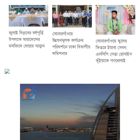
জুলাই বিপ্লবের বর্ষপূর্তি
সোনারগাঁওয়ে
উপলক্ষে সারাদেশের
উন্নয়নমূলক কার্যক্রম
সোনারগাঁওয়ে স্কুলের
মসজিদে দোয়ার আহ্বান
পরিদর্শনে ঢাকা বিভাগীয়
ভিতরে ইয়াবা সেবন,
কমিশনার
এনসিপি নেতা হোসাইন
ভূঁইয়াকে গণধোলাই