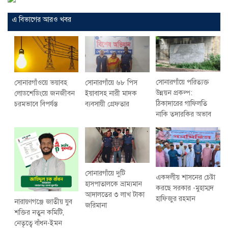
এ বিভাগের আরও খবর
সোনারগাঁয়ে পরিত্যক্ত
সোনারগাঁওয়ে ভয়াবহ
সোনারগাঁয়ে ৬৮ পিস
উন্নয়ন প্রকল্প:
লোডশেডিংয়ে জনজীবন
ইয়াবাসহ নারী মাদক
ঠিকাদারের গাফিলতি
চরমভাবে বিপর্যস্ত
ব্যবসায়ী গ্রেফতার
নাকি তদারকির অভাব
সোনারগাঁয়ে দুটি
একদলীয় শাসনের চেষ্টা
হাসপাতালকে ভ্রাম্যমান
করছে সরকার -মুহাম্মদ
আদালতের ৩ লাখ টাকা
হাফিজুর রহমান
নারায়ণগঞ্জে জাতীয় যুব
জরিমানা
শক্তির নতুন কমিটি,
নেতৃত্বে বাঁধন-ইমন