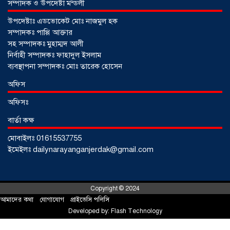
সম্পাদক ও উপদেষ্টা মন্ডলী
উপদেষ্টাঃ এডভোকেট মোঃ নাজমুল হক
সম্পাদকঃ পাপ্পি আক্তার
সহ সম্পাদকঃ মুহাম্মদ আলী
নির্বাহী সম্পাদকঃ ফাহাদুল ইসলাম
ব্যবস্থাপনা সম্পাদকঃ মোঃ তারেক হোসেন
আড়াইহাজারে জেলেদের জালে উঠে এলো
অফিস
শর্টগান
০৩ আগস্ট ২০২৬
অফিসঃ
বার্তা কক্ষ
মোবাইলঃ 01615537755
ইমেইলঃ dailynarayanganjerdak@gmail.com
Copyright © 2024
আমাদের কথা
!
যোগাযোগ
!
প্রাইভেসি পলিসি
Developed by:
Flash Technology