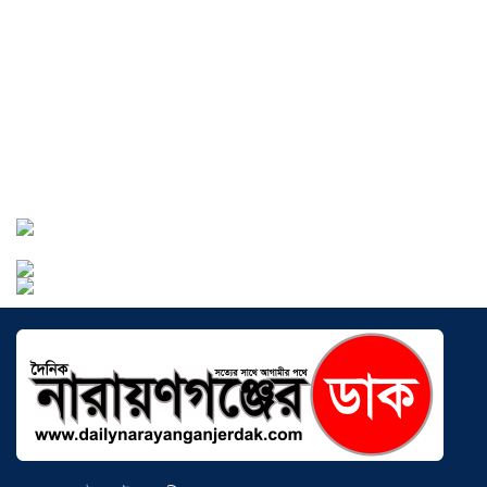
উন্নয়নের অংশীদার হোন প্রবাসীরা —
মোহাম্মদ সাইফুল্লাহ্
০৫ আগস্ট ২০২৬
সোনারগাঁওয়ে ভয়াবহ লোডশেডিংয়ে
জনজীবন চরমভাবে বিপর্যস্ত
০৩ আগস্ট
২০২৬
আড়াইহাজারে বান্টি বাজারে ৫ গ্রাম
হেরোইনসহ যুবক গ্রেপ্তার
০৩ আগস্ট ২০২৬