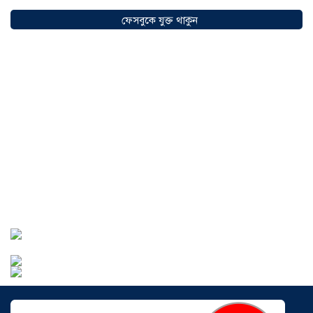
ফেসবুকে যুক্ত থাকুন
সৌদিতে বাংলাদেশিদের ব্যবসায়িক
অগ্রযাত্রায় নতুন অধ্যায়, উদ্বোধন হলো ‘শিফা
মোহাম্মদিয়া ফিশারিজ’
০৫ আগস্ট ২০২৬
বাংলাদেশে এখন বিনিয়োগের বড় সম্ভাবনা,
উন্নয়নের অংশীদার হোন প্রবাসীরা —
মোহাম্মদ সাইফুল্লাহ্
০৫ আগস্ট ২০২৬
সোনারগাঁওয়ে ভয়াবহ লোডশেডিংয়ে
জনজীবন চরমভাবে বিপর্যস্ত
০৩ আগস্ট
২০২৬