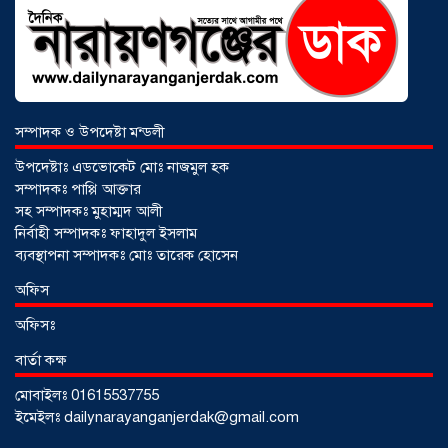
আড়াইহাজারে বান্টি বাজারে ৫ গ্রাম
হেরোইনসহ যুবক গ্রেপ্তার
০৩ আগস্ট ২০২৬
সম্পাদক ও উপদেষ্টা মন্ডলী
উপদেষ্টাঃ এডভোকেট মোঃ নাজমুল হক
সম্পাদকঃ পাপ্পি আক্তার
সহ সম্পাদকঃ মুহাম্মদ আলী
নির্বাহী সম্পাদকঃ ফাহাদুল ইসলাম
ব্যবস্থাপনা সম্পাদকঃ মোঃ তারেক হোসেন
অফিস
অফিসঃ
বার্তা কক্ষ
মোবাইলঃ 01615537755
আড়াইহাজারে জেলেদের জালে উঠে এলো
ইমেইলঃ dailynarayanganjerdak@gmail.com
শর্টগান
০৩ আগস্ট ২০২৬