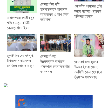
সোনারগাঁয়ে দুটি
একদলীয় শাসনের চেষ্টা
হাসপাতালকে ভ্রাম্যমান
করছে সরকার -মুহাম্মদ
আদালতের ৩ লাখ টাকা
হাফিজুর রহমান
নারায়ণগঞ্জে জাতীয় যুব
জরিমানা
শক্তির নতুন কমিটি,
নেতৃত্বে বাঁধন-ইমন
জুলাই বিপ্লবের বর্ষপূর্তি
সোনারগাঁওয়ে
উপলক্ষে সারাদেশের
উন্নয়নমূলক কার্যক্রম
সোনারগাঁওয়ে স্কুলের
মসজিদে দোয়ার আহ্বান
পরিদর্শনে ঢাকা বিভাগীয়
ভিতরে ইয়াবা সেবন,
কমিশনার
এনসিপি নেতা হোসাইন
ভূঁইয়াকে গণধোলাই