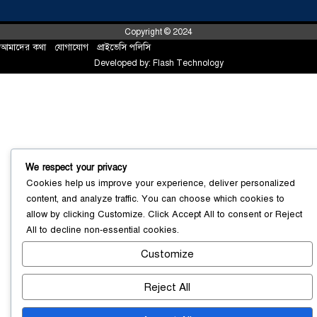
Copyright © 2024
আমাদের কথা
!
যোগাযোগ
!
প্রাইভেসি পলিসি
Developed by:
Flash Technology
We respect your privacy
Cookies help us improve your experience, deliver personalized
content, and analyze traffic. You can choose which cookies to
allow by clicking
Customize
. Click
Accept All
to consent or
Reject
All
to decline non-essential cookies.
সোনারগাঁয়ে ৬৮ পিস ইয়াবাসহ নারী মাদক
ব্যবসায়ী গ্রেফতার
০৩ আগস্ট ২০২৬
Customize
Reject All