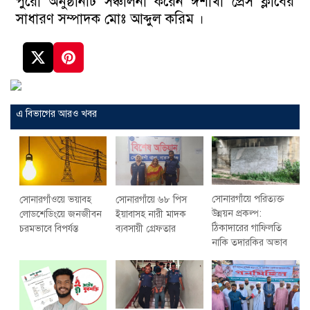
পুরো অনুষ্ঠানটি সঞ্চালনা করেন ঈশাখা প্রেস ক্লাবের
সাধারণ সম্পাদক মোঃ আব্দুল করিম ।
এ বিভাগের আরও খবর
সোনারগাঁয়ে পরিত্যক্ত
সোনারগাঁওয়ে ভয়াবহ
সোনারগাঁয়ে ৬৮ পিস
উন্নয়ন প্রকল্প:
লোডশেডিংয়ে জনজীবন
ইয়াবাসহ নারী মাদক
ঠিকাদারের গাফিলতি
চরমভাবে বিপর্যস্ত
ব্যবসায়ী গ্রেফতার
নাকি তদারকির অভাব