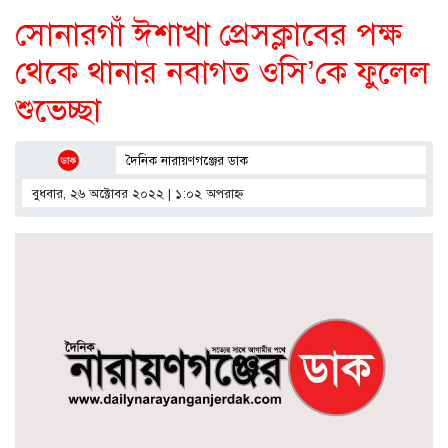
সোনারগাঁ ঈশাখা প্রেসক্লাবের পক্ষ
থেকে থানার নবাগত ওসি’কে ফুলেল
শুভেচ্ছা
দৈনিক নারায়ণগঞ্জের ডাক
বুধবার, ২৬ অক্টোবর ২০২২ | ১:০২ অপরাহ্ণ