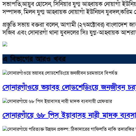
সভাপতি,আয়ুব হোসেন, সিনিয়ার যুগ্ম আহ্বায়ক নোয়াগাঁ ইউনিয়
সম্পাদক, মিলন যুগ্ম আহ্বায়ক নোয়াগাঁ ইউনিয়ন যুবদল,করিম 
প্রস্তুতি সভায় বক্তরা বলেন, আগামী (২৭অক্টোবর) বাংলাদেশ 
সজিব এবং সোনারগাঁ থানা যুবদলের সিঃ যুগ্ন-আহ্বায়ক আশরাফ 
এ বিভাগের আরও খবর
সোনারগাঁওয়ে ভয়াবহ লোডশেডিংয়ে জনজীবন চরমভা
সোনারগাঁয়ে ৬৮ পিস ইয়াবাসহ নারী মাদক ব্যবসা