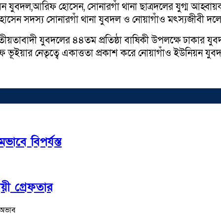
ন যুবদল,আরিফ হোসেন, সোনারগাঁ থানা ছাত্রদলের যুগ্ম আহ্বায়
হোসেন সদস্য সোনারগাঁ থানা যুবদল ও নোয়াগাঁও মৎস্যজীবী দলে
জাতীয়তাবাদী যুবদলের ৪৪তম প্রতিষ্ঠা বাষিকী উপলক্ষে ঢাকার 
ভূইয়ার নেতৃত্বে একাত্ততা প্রকাশ করে নোয়াগাঁও ইউনিয়ন যুবদ
বে বিপর্যস্ত
য়ী গ্রেফতার