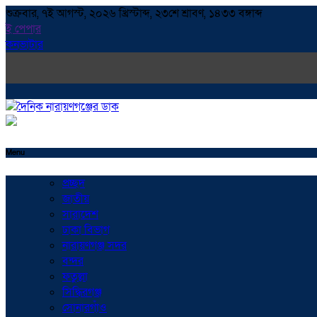
শুক্রবার, ৭ই আগস্ট, ২০২৬ খ্রিস্টাব্দ, ২৩শে শ্রাবণ, ১৪৩৩ বঙ্গাব্দ
ই পেপার
কনভাটার
Menu
প্রচ্ছদ
জাতীয়
সারাদেশ
ঢাকা বিভাগ
নারায়ণগঞ্জ সদর
বন্দর
ফতুল্লা
সিদ্ধিরগঞ্জ
সোনারগাঁও