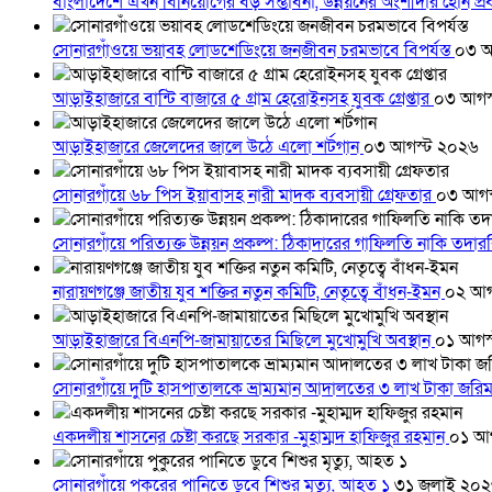
বাংলাদেশে এখন বিনিয়োগের বড় সম্ভাবনা, উন্নয়নের অংশীদার হোন প্রবা
সোনারগাঁওয়ে ভয়াবহ লোডশেডিংয়ে জনজীবন চরমভাবে বিপর্যস্ত
০৩ আ
আড়াইহাজারে বান্টি বাজারে ৫ গ্রাম হেরোইনসহ যুবক গ্রেপ্তার
০৩ আগস
আড়াইহাজারে জেলেদের জালে উঠে এলো শর্টগান
০৩ আগস্ট ২০২৬
সোনারগাঁয়ে ৬৮ পিস ইয়াবাসহ নারী মাদক ব্যবসায়ী গ্রেফতার
০৩ আগস
সোনারগাঁয়ে পরিত্যক্ত উন্নয়ন প্রকল্প: ঠিকাদারের গাফিলতি নাকি তদ
নারায়ণগঞ্জে জাতীয় যুব শক্তির নতুন কমিটি, নেতৃত্বে বাঁধন-ইমন
০২ আগ
আড়াইহাজারে বিএনপি-জামায়াতের মিছিলে মুখোমুখি অবস্থান
০১ আগস
সোনারগাঁয়ে দুটি হাসপাতালকে ভ্রাম্যমান আদালতের ৩ লাখ টাকা জরি
একদলীয় শাসনের চেষ্টা করছে সরকার -মুহাম্মদ হাফিজুর রহমান
০১ আ
সোনারগাঁয়ে পুকুরের পানিতে ডুবে শিশুর মৃত্যু, আহত ১
৩১ জুলাই ২০