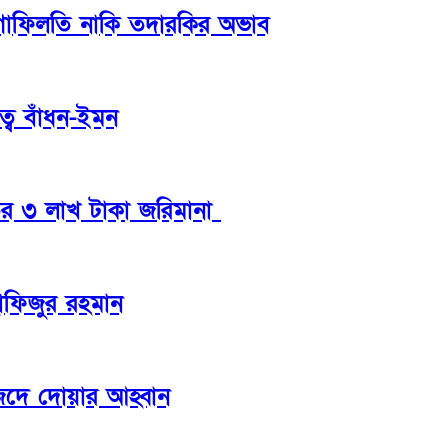
ের গাফিলতি নাকি তদারকির অভাব
্বে বাঁধন-ইমন
তের ৩ লাখ টাকা জরিমানা
হাফিজুর রহমান
সজিদে দোয়ার আহ্বান