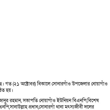
হয়েছে। গত (২১ অক্টোবর) বিকালে সোনারগাঁও উপজেলার নোয়াগাঁও
ঠিত হয়।
 মিজানুর রহমান, সভাপতি নোয়াগাঁও ইউনিয়ন বিএনপি,বিশেষ
ি,সানাউল্লাহ প্রধান,সোনারগাঁ থানা মৎস্যজীবী দলের