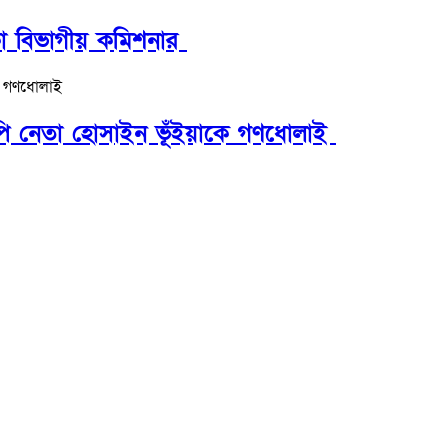
াকা বিভাগীয় কমিশনার
িপি নেতা হোসাইন ভূঁইয়াকে গণধোলাই