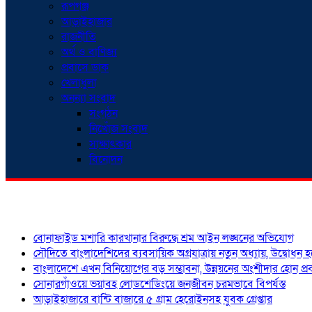
রূপগঞ্জ
আড়াইহাজার
রাজনীতি
অর্থ ও বাণিজ্য
প্রবাসে ডাক
খেলাধুলা
অনন্যা সংবাদ
সংগঠন
নিখোঁজ সংবাদ
সাক্ষাৎকার
বিনোদন
শিরোনাম
বোনাফাইড মশারি কারখানার বিরুদ্ধে শ্রম আইন লঙ্ঘনের অভিযোগ
সৌদিতে বাংলাদেশিদের ব্যবসায়িক অগ্রযাত্রায় নতুন অধ্যায়, উদ্বোধন 
বাংলাদেশে এখন বিনিয়োগের বড় সম্ভাবনা, উন্নয়নের অংশীদার হোন প্রবা
সোনারগাঁওয়ে ভয়াবহ লোডশেডিংয়ে জনজীবন চরমভাবে বিপর্যস্ত
আড়াইহাজারে বান্টি বাজারে ৫ গ্রাম হেরোইনসহ যুবক গ্রেপ্তার