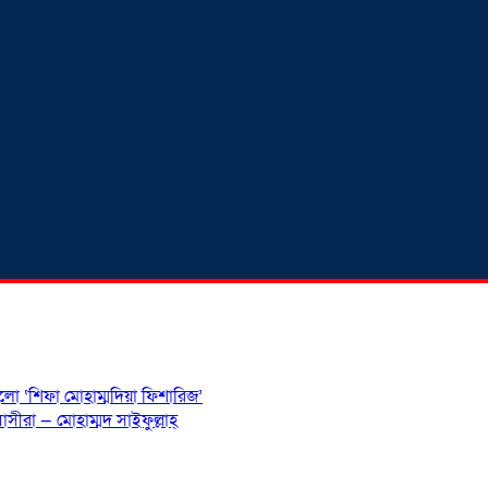
হলো ‘শিফা মোহাম্মদিয়া ফিশারিজ’
সীরা — মোহাম্মদ সাইফুল্লাহ্