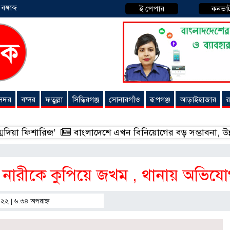
্গাব্দ
ই পেপার
কনভা
 সদর
বন্দর
ফতুল্লা
সিদ্ধিরগঞ্জ
সোনারগাঁও
রূপগঞ্জ
আড়াইহাজার
র
শারিজ’
বাংলাদেশে এখন বিনিয়োগের বড় সম্ভাবনা, উন্নয়নের অংশী
ুই নারীকে কুপিয়ে জখম , থানায় অভিয
২০২২ | ৬:৩৪ অপরাহ্ণ