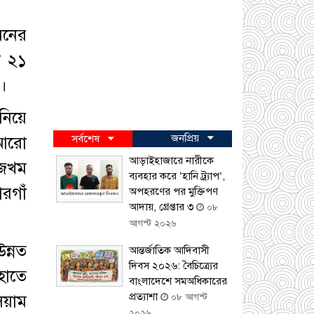
়নের
ার ২১
ন।
নিয়ে
জনপ্রিয়
 আরো
সর্বশেষ
আড়াইহাজারে নারীকে
ে জখম
ব্যবহার করে ‘হানি ট্র্যাপ’,
রগাঁ
অপহরণের পর মুক্তিপণ
আদায়, গ্রেপ্তার ৩
০৮
আগস্ট ২০২৬
ন্নত
আন্তর্জাতিক আদিবাসী
দিবস ২০২৬: বৈচিত্র্যের
হাতে
বাংলাদেশে সমঅধিকারের
প্রত্যাশা
য়াম
০৮ আগস্ট
২০২৬