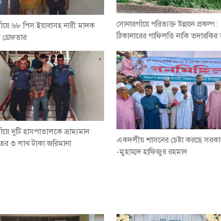
সোনারগাঁয়ে পরিত্যক্ত উন্নয়ন প্রকল্প:
াঁয়ে ৬৮ পিস ইয়াবাসহ নারী মাদক
ঠিকাদারের গাফিলতি নাকি তদারকির
ী গ্রেফতার
ঁয়ে দুটি হাসপাতালকে ভ্রাম্যমান
একদলীয় শাসনের চেষ্টা করছে সরক
র ৩ লাখ টাকা জরিমানা
-মুহাম্মদ হাফিজুর রহমান