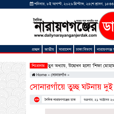
শনিবার, ৮ই আগস্ট, ২০২৬ খ্রিস্টাব্দ, ২৪শে শ্রাবণ, ১৪৩৩ বঙ
প্রচ্ছদ
জাতীয়
সারাদেশ
ঢাকা বিভাগ
নারায়ণগঞ্জ
অনন্যা সংবাদ
িক অগ্রযাত্রায় নতুন অধ্যায়, উদ্বোধন হলো ‘শিফা মোহাম্মদিয়া ফি
শিরোনাম
Home
»
সোনারগাঁও
»
সোনারগাঁয়ে তুচ্ছ ঘটনায় দ
দৈনিক নারায়ণগঞ্জের ডাক
শুক্রবার, ২১ অক্টোবর 