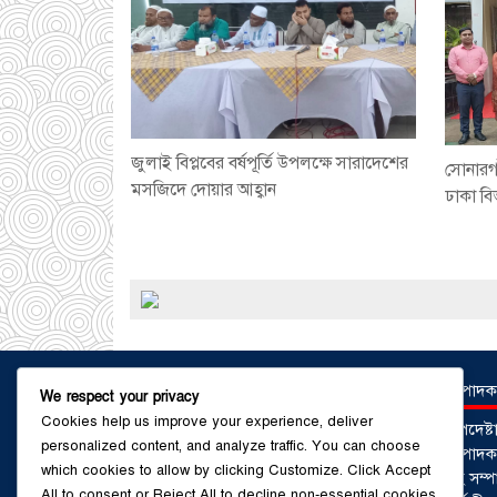
জুলাই বিপ্লবের বর্ষপূর্তি উপলক্ষে সারাদেশের
সোনারগা
মসজিদে দোয়ার আহ্বান
ঢাকা ব
সম্পাদক
We respect your privacy
Cookies help us improve your experience, deliver
উপদেষ্
personalized content, and analyze traffic. You can choose
সম্পাদকঃ
which cookies to allow by clicking
Customize
. Click
Accept
সহ সম্প
All
to consent or
Reject All
to decline non-essential cookies.