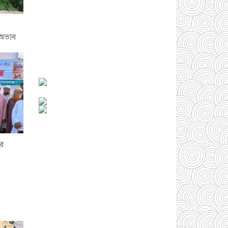
সোনারগাঁওয়ে ভয়াবহ
লোডশেডিংয়ে জনজীবন
 অভাব
চরমভাবে বিপর্যস্ত
০৩
আগস্ট ২০২৬
আড়াইহাজারে বান্টি
বাজারে ৫ গ্রাম
হেরোইনসহ যুবক গ্রেপ্তার
০৩ আগস্ট ২০২৬
ার
আড়াইহাজারে জেলেদের
জালে উঠে এলো শর্টগান
০৩ আগস্ট ২০২৬