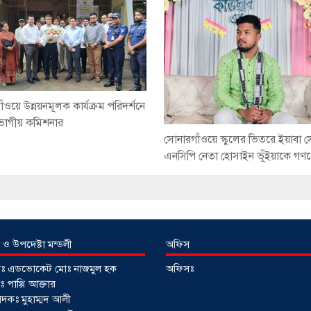
ঁওয়ে উন্নয়নমূলক কার্যক্রম পরিদর্শনে
িভাগীয় কমিশনার
সোনারগাঁওয়ে স্কুলের ভিতরে ইয়াবা 
এনসিপি নেতা হোসাইন ভূঁইয়াকে গ
 ও উপদেষ্টা মন্ডলী
অফিস
টাঃ এডভোকেট মোঃ নাজমুল হক
অফিসঃ
 পাপ্পি আক্তার
াদকঃ মুহাম্মদ আলী