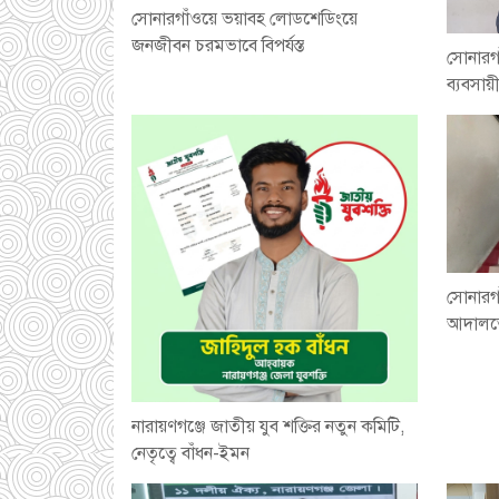
সোনারগাঁওয়ে ভয়াবহ লোডশেডিংয়ে
জনজীবন চরমভাবে বিপর্যস্ত
সোনারগ
ব্যবসায়
সোনারগা
আদালতে
নারায়ণগঞ্জে জাতীয় যুব শক্তির নতুন কমিটি,
নেতৃত্বে বাঁধন-ইমন