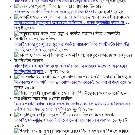
কালাপাহাড়িয়া ইউনিয়ন আবাবিল সংসদের নতুন কমিটি গঠন
২৬ জুলাই ২০২৬
চালাকচরে প্রকাশ্য দিবালোকে আড়াই লাখ টাকা ছিনতাই
২৫ জুলাই ২০২৬
আড়াইহাজারে ভ্রাম্যমাণ আদালতের অভিযানে ২ মাদক ব্যবসায়ীর কারাদণ্ড
২৩
জুলাই ২০২৬
আড়াইহাজারে গৃহবধূ মায়া মৃত্যু ও পরকীয়া ধামাচাপা দিতে পোস্টমর্টেম রিপোর্টের
আগেই অনাপত্তি
২২ জুলাই ২০২৬
কালাপাহাড়িয়ায় আবাবিল সংসদের জরুরি সভা, সর্বস্তরের আলেম ও সদস্যদের
উপস্থিতির আহ্বান
২১ জুলাই ২০২৬
সিদ্ধিরগঞ্জ থানার ওসি এমদাদুল যোগদানের পর থেকেই ৩৪ ধারা বাণিজ্য তুঙ্গে
২০
জুলাই ২০২৬
রিয়াদে প্রবাসী ব্রাহ্মণবাড়িয়া জেলা বিএনপির উদ্যোগে অ্যাডভোকেট হারুন অর
রশীদের স্মরণ সভা ও দোয়া মাহফিল
১৯ জুলাই ২০২৬
আড়াইহাজার-পুরিন্দা সড়কে দীর্ঘদিনের ভোগান্তির পথচলার অবসান
১৮ জুলাই
২০২৬