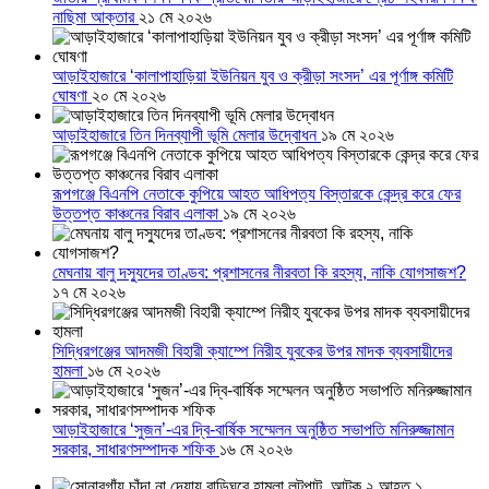
নাছিমা আক্তার
২১ মে ২০২৬
আড়াইহাজারে ‘কালাপাহাড়িয়া ইউনিয়ন যুব ও ক্রীড়া সংসদ’ এর পূর্ণাঙ্গ কমিটি
ঘোষণা
২০ মে ২০২৬
আড়াইহাজারে তিন দিনব্যাপী ভূমি মেলার উদ্বোধন
১৯ মে ২০২৬
রূপগঞ্জে বিএনপি নেতাকে কুপিয়ে আহত আধিপত্য বিস্তারকে কেন্দ্র করে ফের
উত্তপ্ত কাঞ্চনের বিরাব এলাকা
১৯ মে ২০২৬
মেঘনায় বালু দস্যুদের তাণ্ডব: প্রশাসনের নীরবতা কি রহস্য, নাকি যোগসাজশ?
১৭ মে ২০২৬
সিদ্ধিরগঞ্জের আদমজী বিহারী ক্যাম্পে নিরীহ যুবকের উপর মাদক ব্যবসায়ীদের
হামলা
১৬ মে ২০২৬
আড়াইহাজারে ‘সুজন’-এর দ্বি-বার্ষিক সম্মেলন অনুষ্ঠিত সভাপতি মনিরুজ্জামান
সরকার, সাধারণসম্পাদক শফিক
১৬ মে ২০২৬