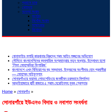
প্রবাসে ডাক
খেলাধুলা
অনন্যা সংবাদ
সংগঠন
নিখোঁজ সংবাদ
সাক্ষাৎকার
বিনোদন
শিরোনাম
বোনাফাইড মশারি কারখানার বিরুদ্ধে শ্রম আইন লঙ্ঘনের অভিযোগ
সৌদিতে বাংলাদেশিদের ব্যবসায়িক অগ্রযাত্রায় নতুন অধ্যায়, উদ্বোধন হলো
‘শিফা মোহাম্মদিয়া ফিশারিজ’
বাংলাদেশে এখন বিনিয়োগের বড় সম্ভাবনা, উন্নয়নের অংশীদার হোন প্রবাসীরা
— মোহাম্মদ সাইফুল্লাহ্
সোনারগাঁওয়ে ভয়াবহ লোডশেডিংয়ে জনজীবন চরমভাবে বিপর্যস্ত
আড়াইহাজারে বান্টি বাজারে ৫ গ্রাম হেরোইনসহ যুবক গ্রেপ্তার
Home
»
সোনারগাঁও
»
সোনারগাঁয়ে ইউএনও বিদায় ও নবাগত সংবর্ধনা