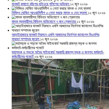
যানজট কমাতে কাঁচপুর হাইওয়ে পুলিশের অভিযান
১২ জুন ২০২৬
নিষিদ্ধ ঘোষিত আওয়ামিলীগ ৩ নেতা করছে মাদক ও দেহ ব্যবসা
১২ জুন ২০২৬
মাদক ব্যবসায়ীসহ বিভিন্ন অভিযোগে ৭ জন গ্রেফতার
১২ জুন ২০২৬
আড়াইহাজারে যানজট নিরসনে এমপি আজাদের নির্দেশনা জানালেন বিএনপির
সাধারণ সম্পাদক জুয়েল
১২ জুন ২০২৬
মহাসড়ক ও সড়কে অবৈধ সাইনবোর্ড সরকারি রাজস্ব সড়ক ও জনপথ কর্মকর্তা-
কর্মচারীদের পকেটে
০৯ জুন ২০২৬