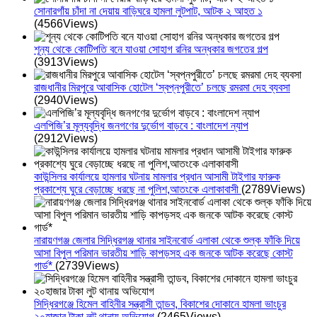
সোনারগাঁয় চাঁদা না দেয়ায় বাড়িঘরে হামলা লুটপাট, আটক ২ আহত ১
(4566Views)
শূন্য থেকে কোটিপতি বনে যাওয়া সোহাগ রনির অন্ধকার জগতের গল্প
(3913Views)
রাজধানীর মিরপুরে আবাসিক হোটেল ‘স্বপ্নপুরীতে’ চলছে রমরমা দেহ ব্যবসা
(2940Views)
এলপিজি’র মূল্যবৃদ্ধি জনগণের দুর্ভোগ বাড়বে : বাংলাদেশ ন্যাপ
(2912Views)
কাউন্সিলর কার্যালয়ে হামলার ঘটনায় মামলার প্রধান আসামী টাইগার ফারুক
প্রকাশ্যে ঘুরে বেড়াচ্ছে ধরছে না পুলিশ,আতংকে এলাকাবাসী
(2789Views)
নারায়ণগঞ্জ জেলার সিদ্ধিরগঞ্জ থানার সাইনবোর্ড এলাকা থেকে শুল্ক ফাঁকি দিয়ে
আসা বিপুল পরিমান ভারতীয় শাড়ি কাপড়সহ এক জনকে আটক করেছে কোস্ট
গার্ড*
(2739Views)
সিদ্ধিরগঞ্জে হিমেল বাহিনীর সন্ত্রাসী তান্ডব, বিকাশের দোকানে হামলা ভাংচুর
২০হাজার টাকা লুট থানায় অভিযোগ
(2465Views)