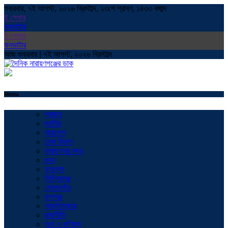
শুক্রবার, ৭ই আগস্ট, ২০২৬ খ্রিস্টাব্দ, ২৩শে শ্রাবণ, ১৪৩৩ বঙ্গাব্দ
ই পেপার
কনভাটার
ই পেপার
কনভাটার
আজ শুক্রবার | ৭ই আগস্ট, ২০২৬ খ্রিস্টাব্দ
Menu
প্রচ্ছদ
জাতীয়
সারাদেশ
ঢাকা বিভাগ
নারায়ণগঞ্জ সদর
বন্দর
ফতুল্লা
সিদ্ধিরগঞ্জ
সোনারগাঁও
রূপগঞ্জ
আড়াইহাজার
রাজনীতি
অর্থ ও বাণিজ্য