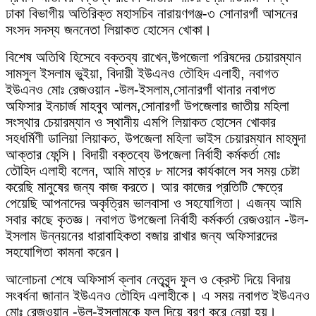
ঢাকা বিভাগীয় অতিরিক্ত মহাসচিব নারায়ণগঞ্জ-৩ সোনারগাঁ আসনের
সংসদ সদস্য জননেতা লিয়াকত হোসেন খোকা।
বিশেষ অতিথি হিসেবে বক্তব্য রাখেন,উপজেলা পরিষদের চেয়ারম্যান
সামসুল ইসলাম ভুইয়া, বিদায়ী ইউএনও তৌহিদ এলাহী, নবাগত
ইউএনও মোঃ রেজওয়ান -উল-ইসলাম,সোনারগাঁ থানার নবাগত
অফিসার ইনচার্জ মাহবুব আলম,সোনারগাঁ উপজেলার জাতীয় মহিলা
সংস্থার চেয়ারম্যান ও স্থানীয় এমপি লিয়াকত হোসেন খোকার
সহধর্মিণী ডালিয়া লিয়াকত, উপজেলা মহিলা ভাইস চেয়ারম্যান মাহমুদা
আক্তার ফেন্সি। বিদায়ী বক্তব্যে উপজেলা নির্বাহী কর্মকর্তা মোঃ
তৌহিদ এলাহী বলেন, আমি মাত্র ৮ মাসের কার্যকালে সব সময় চেষ্টা
করেছি মানুষের জন্য কাজ করতে। আর কাজের প্রতিটি ক্ষেত্রে
পেয়েছি আপনাদের অকৃত্রিম ভালবাসা ও সহযোগিতা। এজন্য আমি
সবার কাছে কৃতজ্ঞ। নবাগত উপজেলা নির্বাহী কর্মকর্তা রেজওয়ান -উল-
ইসলাম উন্নয়নের ধারাবাহিকতা বজায় রাখার জন্য অফিসারদের
সহযোগিতা কামনা করেন।
আলোচনা শেষে অফিসার্স ক্লাব নেতৃবৃন্দ ফুল ও ক্রেস্ট দিয়ে বিদায়
সংবর্ধনা জানান ইউএনও তৌহিদ এলাহীকে। এ সময় নবাগত ইউএনও
মোঃ রেজওয়ান -উল-ইসলামকে ফুল দিয়ে বরণ করে নেয়া হয়।