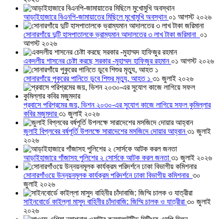
আড়াইহাজারে বিএনপি-জামায়াতের মিছিলে মুখোমুখি অবস্থান
০১ আগস্ট ২০২৬
সোনারগাঁয়ে দুটি হাসপাতালকে ভ্রাম্যমান আদালতের ৩ লাখ টাকা জরিমানা
০১
আগস্ট ২০২৬
একদলীয় শাসনের চেষ্টা করছে সরকার -মুহাম্মদ হাফিজুর রহমান
০১ আগস্ট ২০২৬
সোনারগাঁয়ে পুকুরের পানিতে ডুবে শিশুর মৃত্যু, আহত ১
৩১ জুলাই ২০২৬
প্রবাসে পরিশ্রমের জয়, ভিশন ২০৩০-এর সুযোগ কাজে লাগিয়ে সফল কুমিল্লার
কবির মজুমদার
৩১ জুলাই ২০২৬
জুলাই বিপ্লবের বর্ষপূর্তি উপলক্ষে সারাদেশের মসজিদে দোয়ার আহ্বান
৩১ জুলাই
২০২৬
আড়াইহাজারে গাঁজাসহ পুলিশের ২ সোর্সকে আটক করল জনতা
৩১ জুলাই ২০২৬
সোনারগাঁওয়ে উন্নয়নমূলক কার্যক্রম পরিদর্শনে ঢাকা বিভাগীয় কমিশনার
৩০
জুলাই ২০২৬
সাইনবোর্ডে কাইল্লা মাসুদ বাহিনীর চাঁদাবাজি: জিম্মি চালক ও যাত্রীরা
৩০ জুলাই
২০২৬