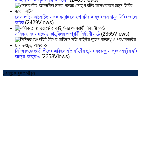
সোনারগাঁয়ে আলোচিত মাদক সম্রাট সোহাগ রনির আস্থাবাজন মামুন ডিবির জালে
আটক
(2429Views)
নাসিক ৩ নং ওয়ার্ডে ৫ কাউন্সিলর পদপ্রার্থী নির্বাচনী মাঠে
(2365Views)
সিদ্ধিরগঞ্জে তাঁতী লীগের অফিসে মতি বাহিনীর তান্ডব বঙ্গবন্ধু ও প্রধানমন্ত্রীর ছবি
ভাংচুর, আহত ৩
(2358Views)
ফেসবুকে যুক্ত থাকুন