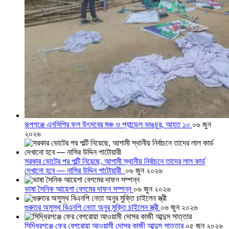
রূপগঞ্জে এনসিপির ফল উৎসবের মঞ্চ ও প্যান্ডেল ভাঙচুর, আহত ১০
০৬ জুন
২০২৬
সরকার ভোটের পর পল্টি নিয়েছে, আগামী স্থানীয় নির্বাচনে তাদের লাল কার্ড
দেখানো হবে — নাসির উদ্দিন পাটোয়ারী
০৬ জুন ২০২৬
ভাষা সৈনিক আয়েশা বেগমের দাফন সম্পন্ন
০৬ জুন ২০২৬
গুরুতর অসুস্থ বিএনপি নেতা অনুর মুক্তি চাইলেন স্ত্রী
০৬ জুন ২০২৬
সিদ্ধিরগঞ্জে ফের বেপরোয়া আওয়ামী দোসর কাজী আব্দুস সাত্তার
০৫ জুন ২০২৬