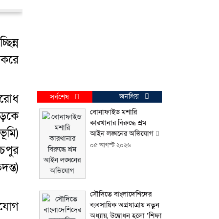
িন্ন
 করে
বরোধ
জনপ্রিয়
সর্বশেষ
বোনাফাইড মশারি
সড়কে
কারখানার বিরুদ্ধে শ্রম
ূমি)
আইন লঙ্ঘনের অভিযোগ
০৫ আগস্ট ২০২৬
ঁচপুর
ন্ত)
সৌদিতে বাংলাদেশিদের
ংযোগ
ব্যবসায়িক অগ্রযাত্রায় নতুন
অধ্যায়, উদ্বোধন হলো ‘শিফা