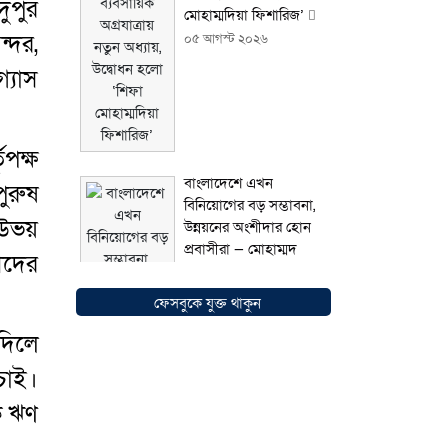
ুপুর
মোহাম্মদিয়া ফিশারিজ’
্দর,
০৫ আগস্ট ২০২৬
্যাস
পক্ষ
বাংলাদেশে এখন
ুরুষ
বিনিয়োগের বড় সম্ভাবনা,
 উভয়
উন্নয়নের অংশীদার হোন
প্রবাসীরা — মোহাম্মদ
ীদের
সাইফুল্লাহ্
০৫ আগস্ট
২০২৬
ফেসবুকে যুক্ত থাকুন
দিলে
চাই।
ে ঋণ
সোনারগাঁওয়ে ভয়াবহ
লোডশেডিংয়ে জনজীবন