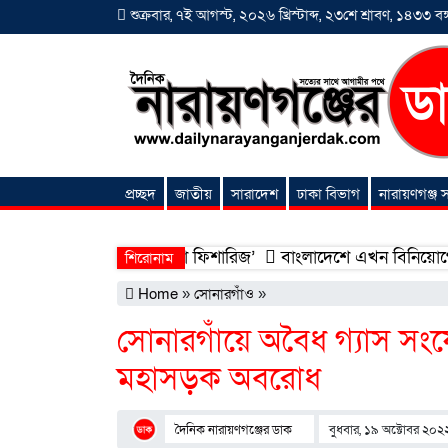
শুক্রবার, ৭ই আগস্ট, ২০২৬ খ্রিস্টাব্দ, ২৩শে শ্রাবণ, ১৪৩৩ বঙ্গ
প্রচ্ছদ
জাতীয়
সারাদেশ
ঢাকা বিভাগ
নারায়ণগঞ্জ
অনন্যা সংবাদ
 হলো ‘শিফা মোহাম্মদিয়া ফিশারিজ’
বাংলাদেশে এখন বিনিয়োগের বড় সম্
শিরোনাম
Home
»
সোনারগাঁও
»
সোনারগাঁয়ে অবৈধ গ্যাস সংযো
মহাসড়ক অবরোধ
দৈনিক নারায়ণগঞ্জের ডাক
বুধবার, ১৯ অক্টোবর ২০২২ |