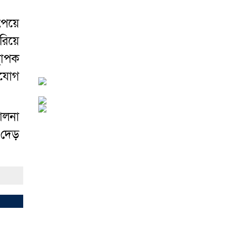
চরমভাবে বিপর্যস্ত
০৩
আগস্ট ২০২৬
পেয়ে
আড়াইহাজারে বান্টি বাজারে
রিয়ে
৫ গ্রাম হেরোইনসহ যুবক
থাপক
গ্রেপ্তার
০৩ আগস্ট ২০২৬
ংযোগ
ালনা
আড়াইহাজারে জেলেদের
জালে উঠে এলো শর্টগান
 দেড়
০৩ আগস্ট ২০২৬
সোনারগাঁয়ে ৬৮ পিস
ইয়াবাসহ নারী মাদক
ব্যবসায়ী গ্রেফতার
০৩
আগস্ট ২০২৬