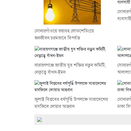
সোনারগ
ব্যবসায়
সোনারগাঁওয়ে ভয়াবহ লোডশেডিংয়ে
জনজীবন চরমভাবে বিপর্যস্ত
নারায়ণগঞ্জে জাতীয় যুব শক্তির নতুন কমিটি,
সোনারগা
নেতৃত্বে বাঁধন-ইমন
আদালতে
জুলাই বিপ্লবের বর্ষপূর্তি উপলক্ষে সারাদেশের
সোনারগা
মসজিদে দোয়ার আহ্বান
ঢাকা বি