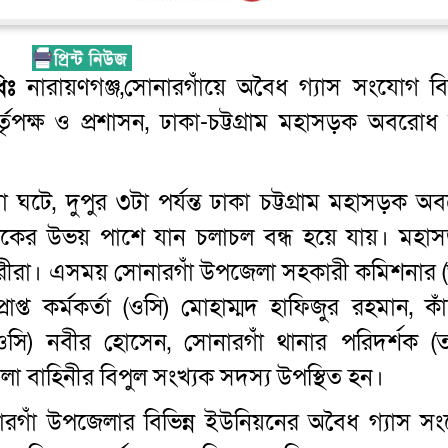
িঃ
নারায়ণগঞ্জ,সোনারগাঁয়ে অবৈধ গ্যাস সংযোগ বিচ্ছ
ৃপক্ষ ও প্রশাসন, ঢাকা-চট্টগ্রাম মহাসড়ক অবরোধ
া ঘটে, দুপুর ৩টা পর্যন্ত ঢাকা চট্টগ্রাম মহাসড়ক অ
ড়কের উভয় পাশে যান চলাচল বন্ধ হয়ে যায়। মহা
ীরা। এসময় সোনারগাঁ উপজেলা সহকারী কমিশনার (ভ
রাপ্ত কর্মকর্তা (ওসি) মোহাম্মদ হাফিজুর রহমান, কা
 (ওসি) নবীর হোসেন, সোনারগাঁ থানার পরিদর্শক (তদ
া বাহিনীর বিপুল সংখ্যক সদস্য উপস্থিত হন।
োনারগাঁ উপজেলার বিভিন্ন ইউনিয়নের অবৈধ গ্যাস স