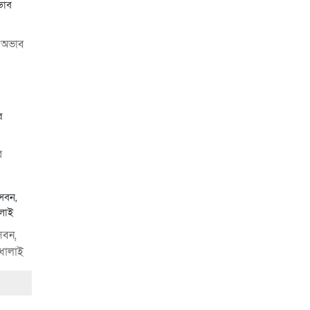
 অভাব
সোনারগাঁয়ে পরিত্যক্ত
উন্নয়ন প্রকল্প: ঠিকাদারের
গাফিলতি নাকি তদারকির
অভাব
০২ আগস্ট ২০২৬
র
নারায়ণগঞ্জে জাতীয় যুব
শক্তির নতুন কমিটি, নেতৃত্বে
বাঁধন-ইমন
০২ আগস্ট
২০২৬
েবন,
ণধোলাই
আড়াইহাজারে বিএনপি-
জামায়াতের মিছিলে