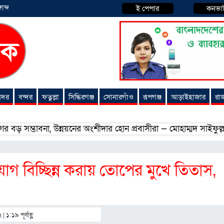
াব্দ
ই পেপার
কনভা
 সদর
বন্দর
ফতুল্লা
সিদ্ধিরগঞ্জ
সোনারগাঁও
রূপগঞ্জ
আড়াইহাজার
রা
ভাবনা, উন্নয়নের অংশীদার হোন প্রবাসীরা — মোহাম্মদ সাইফুল্লাহ্
স
গ বিচ্ছিন্ন করায় তোপের মুখে তিতাস,
 ১:১৯ পূর্বাহ্ণ