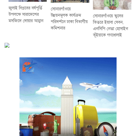
জুলাই বিপ্লবের বর্ষপূর্তি
সোনারগাঁওয়ে
উপলক্ষে সারাদেশের
উন্নয়নমূলক কার্যক্রম
সোনারগাঁওয়ে স্কুলের
মসজিদে দোয়ার আহ্বান
পরিদর্শনে ঢাকা বিভাগীয়
ভিতরে ইয়াবা সেবন,
কমিশনার
এনসিপি নেতা হোসাইন
ভূঁইয়াকে গণধোলাই