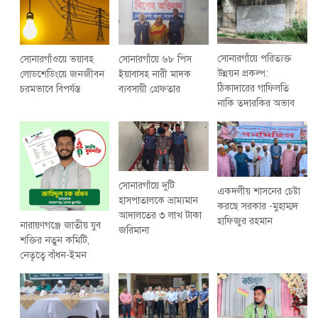
সোনারগাঁয়ে পরিত্যক্ত
সোনারগাঁওয়ে ভয়াবহ
সোনারগাঁয়ে ৬৮ পিস
উন্নয়ন প্রকল্প:
লোডশেডিংয়ে জনজীবন
ইয়াবাসহ নারী মাদক
ঠিকাদারের গাফিলতি
চরমভাবে বিপর্যস্ত
ব্যবসায়ী গ্রেফতার
নাকি তদারকির অভাব
সোনারগাঁয়ে দুটি
একদলীয় শাসনের চেষ্টা
হাসপাতালকে ভ্রাম্যমান
করছে সরকার -মুহাম্মদ
আদালতের ৩ লাখ টাকা
হাফিজুর রহমান
নারায়ণগঞ্জে জাতীয় যুব
জরিমানা
শক্তির নতুন কমিটি,
নেতৃত্বে বাঁধন-ইমন