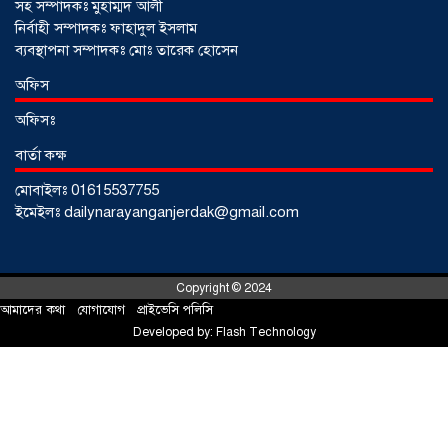
সহ সম্পাদকঃ মুহাম্মদ আলী
নির্বাহী সম্পাদকঃ ফাহাদুল ইসলাম
ব্যবস্থাপনা সম্পাদকঃ মোঃ তারেক হোসেন
অফিস
অফিসঃ
বার্তা কক্ষ
মোবাইলঃ 01615537755
আড়াইহাজারে জেলেদের জালে উঠে এলো
ইমেইলঃ dailynarayanganjerdak@gmail.com
শর্টগান
০৩ আগস্ট ২০২৬
Copyright © 2024
আমাদের কথা
!
যোগাযোগ
!
প্রাইভেসি পলিসি
Developed by:
Flash Technology