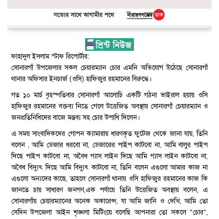
ফাহাদুল ইসলাম স্টাফ রিপোর্টার:
সোনারগাঁ উপজেলার সকল চেয়ারম্যান চোর এমনি অভিযোগ উঠেছে সোনারগাঁ
থানার অফিসার ইনচার্জ (ওসি) হাফিজুর রহমানের বিরুদ্ধে।
গত ১০ মার্চ বৃহস্পতিবার সোনারগাঁ আলোচি একটি গঠনা ভাইরাল হয়ায় ওসি
হাফিজুর রহমানের বক্তব্য নিতে গেলে উত্তেজিত অবস্থায় সোনারগাঁ চেয়ারম্যান ও
জনপ্রতিনিধিদের বাজে মন্তব্য সহ চোর উপাধি দিলেন।
এ সময় সাংবাদিকদের গোপন ক্যামারায় ধারণকৃত ফুটেজ থেকে জানা যায়, তিনি
বলেন , আমি ডেজার ধরবো না, ডেজারের পাইপ কাটবো না, আমি বালুর পাইপ
দিছে পাইপ কাটবো না, অবৈধ গ্যাস লাইন দিছে আমি গ্যাস লাইন কাটবো না,
অবৈধ বিদ্যুৎ দিছে আমি বিদ্যুৎ কাটবো না, তিনি বলেন এগুলো আমার কাজ না
এগুলো অন্যদের কাছে, তাহলে সোনারগাঁ থানায় ওসি হাফিজুর রহমানের কাজ কি
জানতে চায় সাধারণ জনগণ,এক পর্যায়ে তিনি উত্তেজিত অবস্থায় বলেন, এ
সোনারগাঁয় চেয়ারম্যানের অনেক অকারেন্স, যা আমি জানি ও দেখি, আমি তো
সেদিন উপজেলা আইন শৃঙ্খলা মিটিংয়ে বলেছি আপনারা তো সকলে “চোর”,