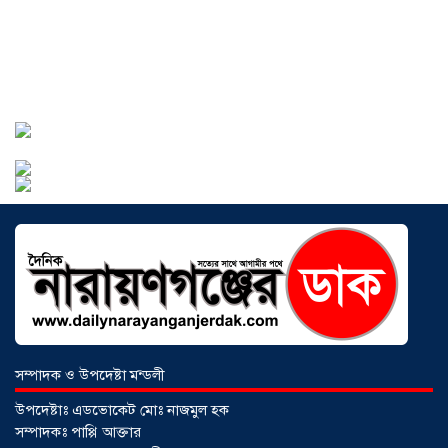
বাংলাদেশে এখন বিনিয়োগের বড় সম্ভাবনা,
উন্নয়নের অংশীদার হোন প্রবাসীরা —
মোহাম্মদ সাইফুল্লাহ্
০৫ আগস্ট ২০২৬
সোনারগাঁওয়ে ভয়াবহ লোডশেডিংয়ে
জনজীবন চরমভাবে বিপর্যস্ত
০৩ আগস্ট
২০২৬
আড়াইহাজারে বান্টি বাজারে ৫ গ্রাম
হেরোইনসহ যুবক গ্রেপ্তার
০৩ আগস্ট ২০২৬
সম্পাদক ও উপদেষ্টা মন্ডলী
উপদেষ্টাঃ এডভোকেট মোঃ নাজমুল হক
সম্পাদকঃ পাপ্পি আক্তার