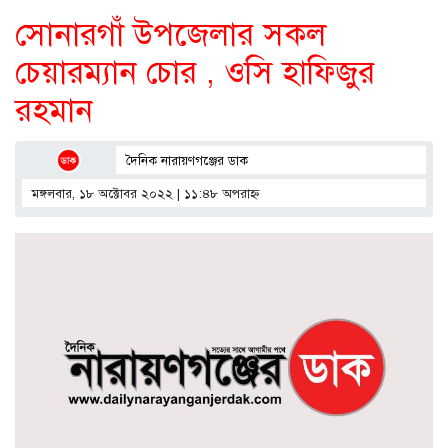
সোনারগাঁ উপজেলার সকল
চেয়ারম্যান চোর , ওসি হাফিজুর
রহমান
দৈনিক নারায়ণগঞ্জের ডাক
মঙ্গলবার, ১৮ অক্টোবর ২০২২ | ১১:৪৮ অপরাহ্ণ