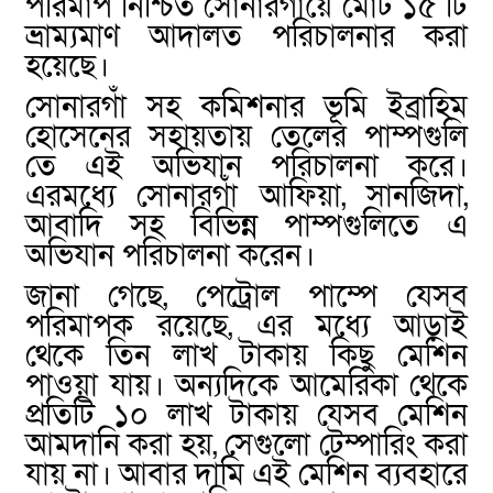
পরিমাপ নিশ্চিত সোনারগাঁয়ে মোট ১৫ টি
ভ্রাম্যমাণ আদালত পরিচালনার করা
হয়েছে।
সোনারগাঁ সহ কমিশনার ভূমি ইব্রাহিম
হোসেনের সহায়তায় তেলের পাম্পগুলি
তে এই অভিযান পরিচালনা করে।
এরমধ্যে সোনারগাঁ আফিয়া, সানজিদা,
আবাদি সহ বিভিন্ন পাম্পগুলিতে এ
অভিযান পরিচালনা করেন।
জানা গেছে, পেট্রোল পাম্পে যেসব
পরিমাপক রয়েছে, এর মধ্যে আড়াই
থেকে তিন লাখ টাকায় কিছু মেশিন
পাওয়া যায়। অন্যদিকে আমেরিকা থেকে
প্রতিটি ১০ লাখ টাকায় যেসব মেশিন
আমদানি করা হয়, সেগুলো টেম্পারিং করা
যায় না। আবার দামি এই মেশিন ব্যবহারে