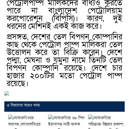
পেট্রোলপাম্প মালিকদের বাধ্যও করতে
পারে না বাংলাদেশ পেট্রোলিয়াম
করপোরেশন (বিপিসি)। কারণ, দুই
ধরনের মেশিনই একই কাজ করে।
প্রসঙ্গত, দেশের তেল বিপণন কোম্পানির
কাছ থেকে পেট্রোল পাম্প মালিকরা তেল
উত্তোলন করে তা বিক্রি করেন। দেশে
পদ্মা, মেঘনা ও যমুনা নামে তিনটি তেল
বিপণন কোম্পানি রয়েছে। দেশে চার
হাজার ২০০টির মতো পেট্রোল পাম্প
রয়েছে।
এ বিভাগের আরও খবর