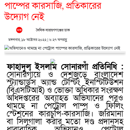
পাম্পের কারসাজি, প্রতিকারের
উদ্যোগ নেই
দৈনিক নারায়ণগঞ্জের ডাক
মঙ্গলবার, ১৮ অক্টোবর ২০২২ | ৬:২৭ অপরাহ্ণ
ফাহাদুল ইসলাম সোনারগাঁ প্রতিনিধি :
সোনারগাঁয়ে ও দেশজুড়ে বাংলাদেশ
স্ট্যান্ডার্ডস অ্যান্ড টেস্টিং ইনস্টিটিউশন
(বিএসটিআই) ও ভোক্তা অধিকার সংরক্ষণ
অধিদপ্তরের অব্যাহত অভিযানের পরও
থামছে না পেট্রোল পাম্প ও ফিলিং
স্টেশনের কারচুপি-কারসাজি। জরিমানা
বা সিলগালা করার মতো দণ্ড প্রদানসহ
ধারাবাহিক অভিযানও পেট্রোল