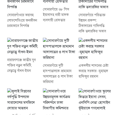
সোনারগাঁয়ে ৬৮ পিস
ইয়াবাসহ নারী মাদক
সোনারগাঁওয়ে ভয়াবহ
সোনারগাঁয়ে পরিত্যক্ত
ব্যবসায়ী গ্রেফতার
লোডশেডিংয়ে জনজীবন
উন্নয়ন প্রকল্প:
চরমভাবে বিপর্যস্ত
ঠিকাদারের গাফিলতি
নাকি তদারকির অভাব
নারায়ণগঞ্জে জাতীয় যুব
শক্তির নতুন কমিটি,
সোনারগাঁয়ে দুটি
একদলীয় শাসনের চেষ্টা
নেতৃত্বে বাঁধন-ইমন
হাসপাতালকে ভ্রাম্যমান
করছে সরকার -মুহাম্মদ
আদালতের ৩ লাখ টাকা
হাফিজুর রহমান
জরিমানা