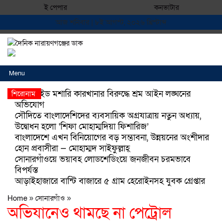
ই পেপার
কনভাটার
আজ শনিবার | ৮ই আগস্ট, ২০২৬ খ্রিস্টাব্দ
Menu
বোনাফাইড মশারি কারখানার বিরুদ্ধে শ্রম আইন লঙ্ঘনের
শিরোনাম
অভিযোগ
সৌদিতে বাংলাদেশিদের ব্যবসায়িক অগ্রযাত্রায় নতুন অধ্যায়,
উদ্বোধন হলো ‘শিফা মোহাম্মদিয়া ফিশারিজ’
বাংলাদেশে এখন বিনিয়োগের বড় সম্ভাবনা, উন্নয়নের অংশীদার
হোন প্রবাসীরা — মোহাম্মদ সাইফুল্লাহ্
সোনারগাঁওয়ে ভয়াবহ লোডশেডিংয়ে জনজীবন চরমভাবে
বিপর্যস্ত
আড়াইহাজারে বান্টি বাজারে ৫ গ্রাম হেরোইনসহ যুবক গ্রেপ্তার
Home
»
সোনারগাঁও
»
অভিযানেও থামছে না পেট্রোল