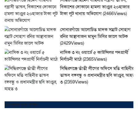
সিদ্ধিরগঞ্জে হিমেল বাহিনীর সন্ত্রাসী তান্ডব,
বিকাশের দোকানে হামলা ভাংচুর ২০হাজার
টাকা লুট থানায় অভিযোগ
(2466Views)
সোনারগাঁয়ে আলোচিত মাদক সম্রাট সোহাগ
রনির আস্থাবাজন মামুন ডিবির জালে আটক
(2429Views)
নাসিক ৩ নং ওয়ার্ডে ৫ কাউন্সিলর পদপ্রার্থী
নির্বাচনী মাঠে
(2365Views)
সিদ্ধিরগঞ্জে তাঁতী লীগের অফিসে মতি বাহিনীর
তান্ডব বঙ্গবন্ধু ও প্রধানমন্ত্রীর ছবি ভাংচুর, আহত
৩
(2359Views)
ফেসবুকে যুক্ত থাকুন