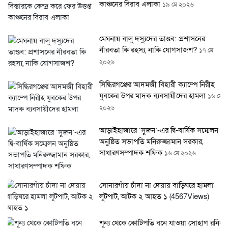
কাঞ্চনের বিরাব এলাকা
১৯ মে ২০২৬
মেঘনায় বালু দস্যুদের তাণ্ডব: প্রশাসনের
নীরবতা কি রহস্য, নাকি যোগসাজশ?
১৭ মে
২০২৬
সিদ্ধিরগঞ্জের আদমজী বিহারী ক্যাম্পে নিরীহ
যুবকের উপর মাদক ব্যবসায়ীদের হামলা
১৬ মে
২০২৬
আড়াইহাজারে ‘সুজন’-এর দ্বি-বার্ষিক সম্মেলন
অনুষ্ঠিত সভাপতি মনিরুজ্জামান সরকার,
সাধারণসম্পাদক শফিক
১৬ মে ২০২৬
সোনারগাঁয় চাঁদা না দেয়ায় বাড়িঘরে হামলা
লুটপাট, আটক ২ আহত ১
(4567Views)
শূন্য থেকে কোটিপতি বনে যাওয়া সোহাগ রনির