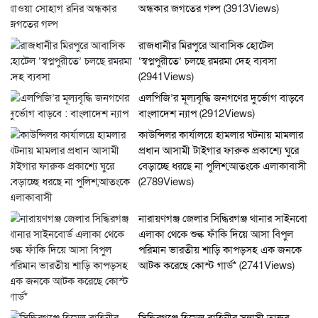
অন্ধকার জগতের গল্প
(3913Views)
রাজধানীর মিরপুরে আবাসিক হোটেল
‘স্বপ্নপুরীতে’ চলছে রমরমা দেহ ব্যবসা
(2941Views)
এলপিজি’র মূল্যবৃদ্ধি জনগণের দুর্ভোগ বাড়বে :
বাংলাদেশ ন্যাপ
(2912Views)
কাউন্সিলর কার্যালয়ে হামলার ঘটনায় মামলার
প্রধান আসামী টাইগার ফারুক প্রকাশ্যে ঘুরে
বেড়াচ্ছে ধরছে না পুলিশ,আতংকে এলাকাবাসী
(2789Views)
নারায়ণগঞ্জ জেলার সিদ্ধিরগঞ্জ থানার সাইনবোর্ড
এলাকা থেকে শুল্ক ফাঁকি দিয়ে আসা বিপুল
পরিমান ভারতীয় শাড়ি কাপড়সহ এক জনকে
আটক করেছে কোস্ট গার্ড*
(2741Views)