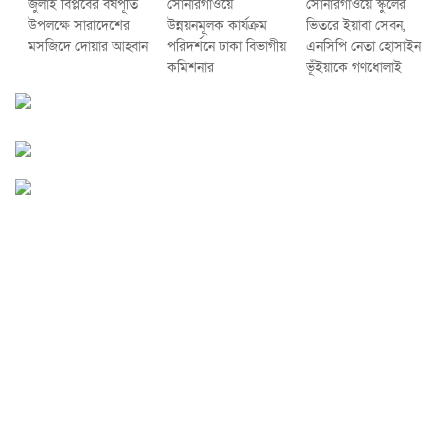
জুলাই বিপ্লবের বর্ষপূর্তি
সোনারগাঁওয়ে
সোনারগাঁওয়ে স্কুলের
উপলক্ষে সারাদেশের
উন্নয়নমূলক কার্যক্রম
ভিতরে ইয়াবা সেবন,
মসজিদে দোয়ার আহ্বান
পরিদর্শনে ঢাকা বিভাগীয়
এনসিপি নেতা হোসাইন
কমিশনার
ভূঁইয়াকে গণধোলাই