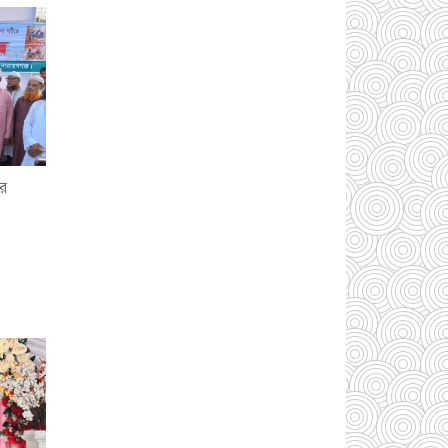
সোনারগাঁয়ে ৬৮ পিস
ইয়াবাসহ নারী মাদক
ব্যবসায়ী গ্রেফতার
০৩
ার
আগস্ট ২০২৬
সোনারগাঁয়ে পরিত্যক্ত
উন্নয়ন প্রকল্প: ঠিকাদারের
গাফিলতি নাকি তদারকির
অভাব
০২ আগস্ট
২০২৬
নারায়ণগঞ্জে জাতীয় যুব
শক্তির নতুন কমিটি, নেতৃত্বে
বাঁধন-ইমন
০২ আগস্ট
২০২৬