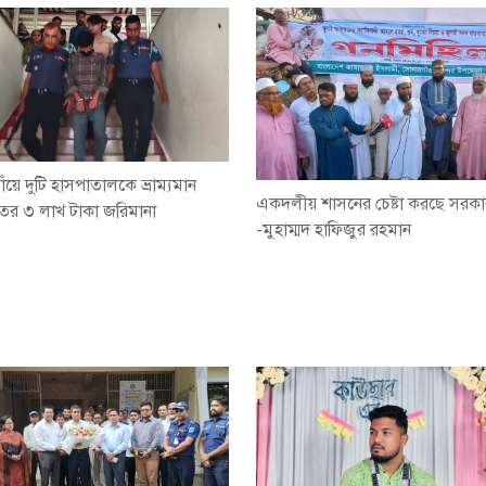
ঁয়ে দুটি হাসপাতালকে ভ্রাম্যমান
একদলীয় শাসনের চেষ্টা করছে সরক
র ৩ লাখ টাকা জরিমানা
-মুহাম্মদ হাফিজুর রহমান