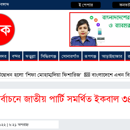
্গাব্দ
ই পেপার
কনভা
 সদর
বন্দর
ফতুল্লা
সিদ্ধিরগঞ্জ
সোনারগাঁও
রূপগঞ্জ
আড়াইহাজার
র
ো ‘শিফা মোহাম্মদিয়া ফিশারিজ’
বাংলাদেশে এখন বিনিয়োগের বড় স
্বাচনে জাতীয় পার্টি সমর্থিত ইকবাল ৩
০২২ | ৬:২১ অপরাহ্ণ