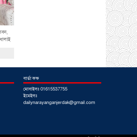
আড়াইহাজারে বিএনপি-
জামায়াতের মিছিলে
মুখোমুখি অবস্থান
০১
সেবন,
আগস্ট ২০২৬
ণধোলাই
সোনারগাঁয়ে দুটি
হাসপাতালকে ভ্রাম্যমান
আদালতের ৩ লাখ টাকা
জরিমানা
০১ আগস্ট
২০২৬
বার্তা কক্ষ
একদলীয় শাসনের চেষ্টা
মোবাইলঃ 01615537755
করছে সরকার -মুহাম্মদ
ইমেইলঃ
হাফিজুর রহমান
০১
dailynarayanganjerdak@gmail.com
আগস্ট ২০২৬
সোনারগাঁয়ে পুকুরের
পানিতে ডুবে শিশুর মৃত্যু,
আহত ১
৩১ জুলাই