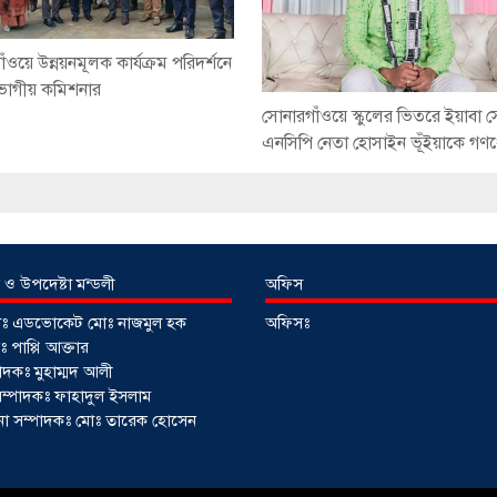
ঁওয়ে উন্নয়নমূলক কার্যক্রম পরিদর্শনে
িভাগীয় কমিশনার
সোনারগাঁওয়ে স্কুলের ভিতরে ইয়াবা 
এনসিপি নেতা হোসাইন ভূঁইয়াকে গ
 ও উপদেষ্টা মন্ডলী
অফিস
টাঃ এডভোকেট মোঃ নাজমুল হক
অফিসঃ
 পাপ্পি আক্তার
াদকঃ মুহাম্মদ আলী
ী সম্পাদকঃ ফাহাদুল ইসলাম
াপনা সম্পাদকঃ মোঃ তারেক হোসেন