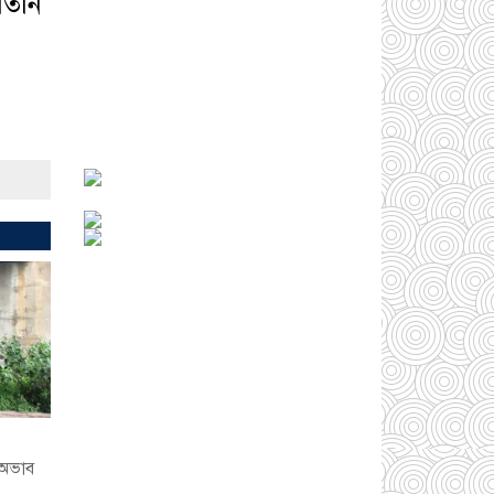
তিনি
সোনারগাঁওয়ে ভয়াবহ
লোডশেডিংয়ে জনজীবন
চরমভাবে বিপর্যস্ত
০৩
আগস্ট ২০২৬
আড়াইহাজারে বান্টি
বাজারে ৫ গ্রাম
হেরোইনসহ যুবক গ্রেপ্তার
০৩ আগস্ট ২০২৬
আড়াইহাজারে জেলেদের
জালে উঠে এলো শর্টগান
০৩ আগস্ট ২০২৬
 অভাব