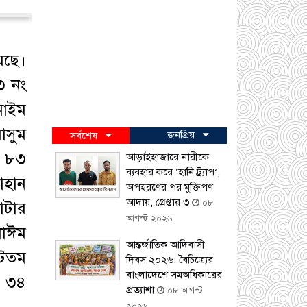
েছে।
৩ নং
নাইম
াসুম
জনপ্রিয়
সর্বশেষ
ন ৮৩
আড়াইহাজারে নারীকে
ব্যবহার করে ‘হানি ট্র্যাপ’,
াহান
অপহরণের পর মুক্তিপণ
আদায়, গ্রেপ্তার ৩
০৮
োটার
আগস্ট ২০২৬
 নাঈম
আন্তর্জাতিক আদিবাসী
কটতম
দিবস ২০২৬: বৈচিত্র্যের
বাংলাদেশে সমঅধিকারের
ট। ৩৪
প্রত্যাশা
০৮ আগস্ট
২০২৬