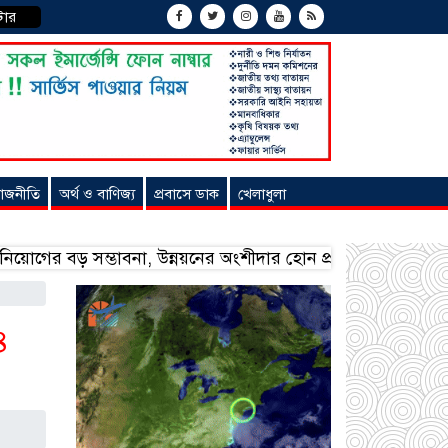
টার
াজনীতি
অর্থ ও বাণিজ্য
প্রবাসে ডাক
খেলাধুলা
ম্ভাবনা, উন্নয়নের অংশীদার হোন প্রবাসীরা — মোহাম্মদ সাইফুল্লা
৪