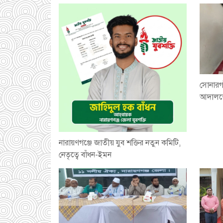
সোনারগা
আদালতে
নারায়ণগঞ্জে জাতীয় যুব শক্তির নতুন কমিটি,
নেতৃত্বে বাঁধন-ইমন