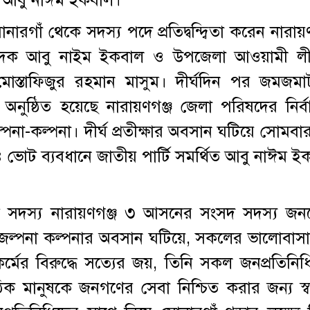
ারগাঁ থেকে সদস্য পদে প্রতিদ্বন্দ্বিতা করেন নারায়
ম্পাদক আবু নাইম ইকবাল ও উপজেলা আওয়ামী ল
স্তাফিজুর রহমান মাসুম। দীর্ঘদিন পর জমজম
নুষ্ঠিত হয়েছে নারায়ণগঞ্জ জেলা পরিষদের নির্ব
ল্পনা-কল্পনা। দীর্ঘ প্রতীক্ষার অবসান ঘটিয়ে সোমবা
 ভোট ব্যবধানে জাতীয় পার্টি সমর্থিত আবু নাঈম ই
িয়াম সদস্য নারায়ণগঞ্জ ৩ আসনের সংসদ সদস্য জন
জল্পনা কল্পনার অবসান ঘটিয়ে, সকলের ভালোবাসা
র বিরুদ্ধে সত্যের জয়, তিনি সকল জনপ্রতিনিধ
িক মানুষকে জনগণের সেবা নিশ্চিত করার জন্য স্