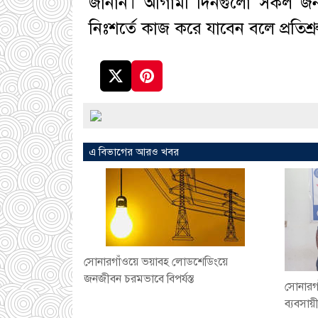
জানান। আগামী দিনগুলো সকল জনপ্রত
নিঃশর্তে কাজ করে যাবেন বলে প্রতিশ্
এ বিভাগের আরও খবর
সোনারগাঁওয়ে ভয়াবহ লোডশেডিংয়ে
জনজীবন চরমভাবে বিপর্যস্ত
সোনারগ
ব্যবসায়