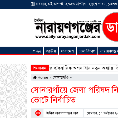
রবিবার, ৯ই আগস্ট, ২০২৬ খ্রিস্টাব্দ, ২৫শে শ্রাবণ, ১৪৩৩ বঙ
প্রচ্ছদ
জাতীয়
সারাদেশ
ঢাকা বিভাগ
নারায়ণগঞ্জ
অনন্যা সংবাদ
তে বাংলাদেশিদের ব্যবসায়িক অগ্রযাত্রায় নতুন অধ্যায়, উদ্বোধন হল
শিরোনাম
Home
»
সোনারগাঁও
»
সোনারগাঁয়ে জেলা পরিষদ নির
ভোটে নির্বাচিত
দৈনিক নারায়ণগঞ্জের ডাক
সোমবার, ১৭ অক্টোবর ২