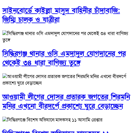
সাইনবোর্ডে কাইল্লা মাসুদ বাহিনীর চাঁদাবাজি:
জিম্মি চালক ও যাত্রীরা
সিদ্ধিরগঞ্জ থানার ওসি এমদাদুল যোগদানের পর
থেকেই ৩৪ ধারা বাণিজ্য তুঙ্গে
আওয়ামী লীগের দোসর প্রতারক জগতের শিরমনি
মনির এখনো বীরদর্পে প্রকাশ্যে ঘুরে বেড়াচ্ছেন