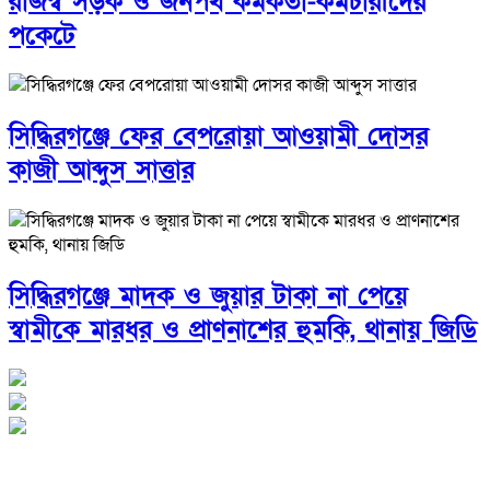
রাজস্ব সড়ক ও জনপথ কর্মকর্তা-কর্মচারীদের
পকেটে
সিদ্ধিরগঞ্জে ফের বেপরোয়া আওয়ামী দোসর
কাজী আব্দুস সাত্তার
সিদ্ধিরগঞ্জে মাদক ও জুয়ার টাকা না পেয়ে
স্বামীকে মারধর ও প্রাণনাশের হুমকি, থানায় জিডি