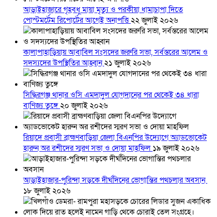
আড়াইহাজারে গৃহবধূ মায়া মৃত্যু ও পরকীয়া ধামাচাপা দিতে
পোস্টমর্টেম রিপোর্টের আগেই অনাপত্তি
২২ জুলাই ২০২৬
কালাপাহাড়িয়ায় আবাবিল সংসদের জরুরি সভা, সর্বস্তরের আলেম ও
সদস্যদের উপস্থিতির আহ্বান
২১ জুলাই ২০২৬
সিদ্ধিরগঞ্জ থানার ওসি এমদাদুল যোগদানের পর থেকেই ৩৪ ধারা
বাণিজ্য তুঙ্গে
২০ জুলাই ২০২৬
রিয়াদে প্রবাসী ব্রাহ্মণবাড়িয়া জেলা বিএনপির উদ্যোগে অ্যাডভোকেট
হারুন অর রশীদের স্মরণ সভা ও দোয়া মাহফিল
১৯ জুলাই ২০২৬
আড়াইহাজার-পুরিন্দা সড়কে দীর্ঘদিনের ভোগান্তির পথচলার অবসান
১৮ জুলাই ২০২৬