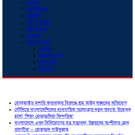
রূপগঞ্জ
আড়াইহাজার
রাজনীতি
অর্থ ও বাণিজ্য
প্রবাসে ডাক
খেলাধুলা
অনন্যা সংবাদ
সংগঠন
নিখোঁজ সংবাদ
সাক্ষাৎকার
বিনোদন
শিরোনাম
বোনাফাইড মশারি কারখানার বিরুদ্ধে শ্রম আইন লঙ্ঘনের অভিযোগ
সৌদিতে বাংলাদেশিদের ব্যবসায়িক অগ্রযাত্রায় নতুন অধ্যায়, উদ্বোধন
হলো ‘শিফা মোহাম্মদিয়া ফিশারিজ’
বাংলাদেশে এখন বিনিয়োগের বড় সম্ভাবনা, উন্নয়নের অংশীদার হোন
প্রবাসীরা — মোহাম্মদ সাইফুল্লাহ্