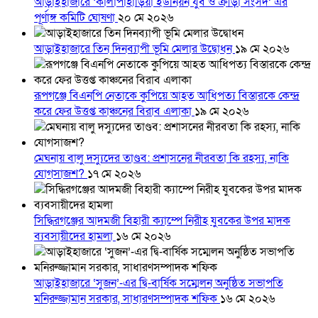
আড়াইহাজারে ‘কালাপাহাড়িয়া ইউনিয়ন যুব ও ক্রীড়া সংসদ’ এর
পূর্ণাঙ্গ কমিটি ঘোষণা
২০ মে ২০২৬
আড়াইহাজারে তিন দিনব্যাপী ভূমি মেলার উদ্বোধন
১৯ মে ২০২৬
রূপগঞ্জে বিএনপি নেতাকে কুপিয়ে আহত আধিপত্য বিস্তারকে কেন্দ্র
করে ফের উত্তপ্ত কাঞ্চনের বিরাব এলাকা
১৯ মে ২০২৬
মেঘনায় বালু দস্যুদের তাণ্ডব: প্রশাসনের নীরবতা কি রহস্য, নাকি
যোগসাজশ?
১৭ মে ২০২৬
সিদ্ধিরগঞ্জের আদমজী বিহারী ক্যাম্পে নিরীহ যুবকের উপর মাদক
ব্যবসায়ীদের হামলা
১৬ মে ২০২৬
আড়াইহাজারে ‘সুজন’-এর দ্বি-বার্ষিক সম্মেলন অনুষ্ঠিত সভাপতি
মনিরুজ্জামান সরকার, সাধারণসম্পাদক শফিক
১৬ মে ২০২৬