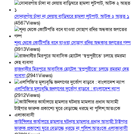
সোনারগাঁয় চাঁদা না দেয়ায় বাড়িঘরে হামলা লুটপাট, আটক ২ আহত ১
(4567Views)
শূন্য থেকে কোটিপতি বনে যাওয়া সোহাগ রনির অন্ধকার জগতের গল্প
(3913Views)
রাজধানীর মিরপুরে আবাসিক হোটেল ‘স্বপ্নপুরীতে’ চলছে রমরমা দেহ
ব্যবসা
(2941Views)
এলপিজি’র মূল্যবৃদ্ধি জনগণের দুর্ভোগ বাড়বে : বাংলাদেশ ন্যাপ
(2912Views)
কাউন্সিলর কার্যালয়ে হামলার ঘটনায় মামলার প্রধান আসামী টাইগার
ফারুক প্রকাশ্যে ঘুরে বেড়াচ্ছে ধরছে না পুলিশ,আতংকে এলাকাবাসী