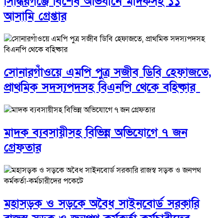
সিদ্ধিরগঞ্জে বিশেষ অভিযানে মাদকসহ ১১
আসামি গ্রেপ্তার
সোনারগাঁওয়ে এমপি পুত্র সজীব ডিবি হেফাজতে,
প্রাথমিক সদস্যপদসহ বিএনপি থেকে বহিষ্কার
মাদক ব্যবসায়ীসহ বিভিন্ন অভিযোগে ৭ জন
গ্রেফতার
মহাসড়ক ও সড়কে অবৈধ সাইনবোর্ড সরকারি