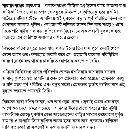
নারায়ণগঞ্জের ডাক.কম
:
নারায়ণগঞ্জের সিদ্ধিরগঞ্জে ঈদের রাতে সামান্য কথা
কাটাকাটি ও চড় মারা অপরাধে বন্ধুকে নির্মমভাবে কুপিয়েকু হত্যার ঘটনা
ঘটেছে। ঘটনা ঘটেছে। এ ঘটনায় ওই যুবকের বন্ধু ও পূর্ব পরিচিত তিনজনকে
গ্রেফতার করেছে পুলিশ ৷ ১লা আগস্ট শনিবার ঈদের দিন রাত সাড়ে ১০টার
দিকে পাঠানটুলি এলাকায় কুপিয়ে শুভ (২৪) নামে এক প্রবাসী যুবককে হত্যা
করা হয় ৷ সে হাজীগঞ্জ এলাকার বশিরের ছেলে ৷
নিহতের পরিবার সূত্রে জানা যায়, লকডাউনের তিন মাস পূর্বে ব্রুনাই থেকে
দেশে আসে শুভ ৷ ব্রুনাইতে চাকরি করে সে ৷ মহামারি করোনা পরিস্থিতির
কারণে ফ্লাইট বন্ধ থাকায় চাকরিতে যোগদান করতে পারেনি ৷
এদিকে সিদ্ধিরগঞ্জ থানার পরিদর্শক (তদন্ত) ইশতিয়াক আশফাক রাসেল
জানান, কুপিয়ে হত্যার ঘটনায় ৩জনকে গ্রেফতার করা হয়েছে ৷ গ্রেফতার কালু
ও রনি শুভর পূর্ব পরিচিত এবং বন্ধুর মতো ৷ গ্রেফতার তৃতীয় ব্যক্তির নাম এই
মুহুর্তে জানাতে পারেননি তিনি ৷
নিহতের বাবা বশির জানান, শুভ তার ছোট ছেলে । ব্রুনাই থেকে এক বছর
আগে শুভ দেশে ফিরে এসেছে । শনিবার ঈদের রাতে শহরের পাঠানটুলী
বাসস্ট্যান্ড মোড়ে যুবলীগ নেতা শাহজাহানের বাড়ির সামনে কয়েকজন দুর্বৃত্ত
রাম দা ও চাপাতি দিয়ে কুপিয়ে তাকে হত্যা করে তার ছেলেকে। বশিরের
দাবি হত্যাকারীরা সকলেই মাদক ব্যবসায়ী ও মাদকাসক্ত।