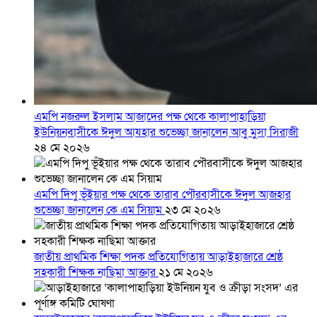
এমপি নজরুল ইসলাম আজাদের পক্ষ থেকে কালাপাহাড়িয়া
ইউনিয়নবাসীকে ঈদুল আযহার শুভেচ্ছা জানালেন আবু মুসা সিরাজী
২৪ মে ২০২৬
এমপি দিপু ভূঁইয়ার পক্ষ থেকে তারাব পৌরবাসীকে ঈদুল আজহার
শুভেচ্ছা জানালেন কে এম সিয়াম
২৩ মে ২০২৬
জাতীয় প্রাথমিক শিক্ষা পদক প্রতিযোগিতায় আড়াইহাজারে শ্রেষ্ঠ
সহকারী শিক্ষক নাছিমা আক্তার
২১ মে ২০২৬