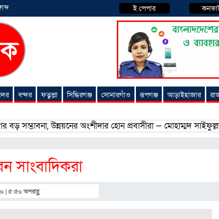
াব্দ
ই পেপার
কনভা
 সদর
বন্দর
ফতুল্লা
সিদ্ধিরগঞ্জ
সোনারগাঁও
রূপগঞ্জ
আড়াইহাজার
রা
্ভাবনা, উন্নয়নের অংশীদার হোন প্রবাসীরা — মোহাম্মদ সাইফুল্লাহ্
াবেন সাংবাদিকরা
২০ | ৫:৫০ অপরাহ্ণ