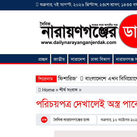
শুক্রবার, ৭ই আগস্ট, ২০২৬ খ্রিস্টাব্দ, ২৩শে শ্রাবণ, ১৪৩৩ বঙ্গ
প্রচ্ছদ
জাতীয়
সারাদেশ
ঢাকা বিভাগ
নারায়ণগঞ্জ
অনন্যা সংবাদ
 হলো ‘শিফা মোহাম্মদিয়া ফিশারিজ’
বাংলাদেশে এখন বিনিয়োগের বড় সম
শিরোনাম
Home
»
শীর্ষ সংবাদ
»
পরিচয়পত্র দেখালেই অস্ত্র প
দৈনিক নারায়ণগঞ্জের ডাক
শুক্রবার, ১৬ অক্টোবর ২০