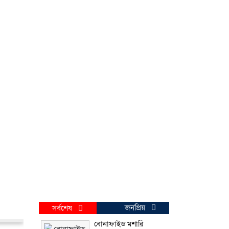
জনপ্রিয়
সর্বশেষ
বোনাফাইড মশারি