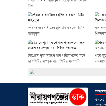
এসপি শামীমা পারভীন ও সাড়ে ৯শত কোটি
টাকা
পেঁয়াজ ব্যবসায়ীদের হুঁশিয়ার করলেন ডিসি
নারায়ণগ
মাহমুদুল
শিল্পকা
চট্টগ্রামে পূজা মন্ডপে গান পরিবেশনের সঙ্গে
শহর জু
ছাত্রশিবির সম্পৃক্ত নয় : শিবির সভাপতি
ওসমানের 
সম্পাদক
উপদেষ্
সম্পাদকঃ