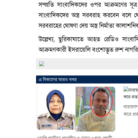
সম্প্রতি সাংবাদিকদের ওপর আক্রমণের সূত
সাংবাদিকদের অস্ত্র সরবরাহ করবেন বলে ঘো
সরবরাহের ঘোষণা দেয় অস্ত্র নির্মাতা কালাশন
উল্লেখ্য, ছুরিকাঘাতে আহত রেডিও সাংব
আক্রমণকারী ইসরায়েলি বংশোদ্ভূত রুশ নাগর
এ বিভাগের আরও খবর
নারায়ণ
করে প্রতা