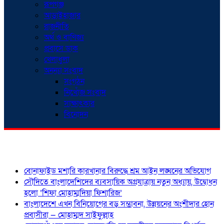
রূপগঞ্জ
আড়াইহাজার
রাজনীতি
অর্থ ও বাণিজ্য
প্রবাসে ডাক
খেলাধুলা
অনন্যা সংবাদ
সংগঠন
নিখোঁজ সংবাদ
সাক্ষাৎকার
বিনোদন
শিরোনাম
বোনাফাইড মশারি কারখানার বিরুদ্ধে শ্রম আইন লঙ্ঘনের অভিযোগ
সৌদিতে বাংলাদেশিদের ব্যবসায়িক অগ্রযাত্রায় নতুন অধ্যায়, উদ্বোধন
হলো ‘শিফা মোহাম্মদিয়া ফিশারিজ’
বাংলাদেশে এখন বিনিয়োগের বড় সম্ভাবনা, উন্নয়নের অংশীদার হোন
প্রবাসীরা — মোহাম্মদ সাইফুল্লাহ্