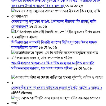
রূপগঞ্জে বিএনপি নেতাকে কুপিয়ে আহত আধিপত্য বিস্তারকে কেন্দ্র
করে ফের উত্তপ্ত কাঞ্চনের বিরাব এলাকা
১৯ মে ২০২৬
মেঘনায় বালু দস্যুদের তাণ্ডব: প্রশাসনের নীরবতা কি রহস্য, নাকি
যোগসাজশ?
১৭ মে ২০২৬
সিদ্ধিরগঞ্জের আদমজী বিহারী ক্যাম্পে নিরীহ যুবকের উপর মাদক
ব্যবসায়ীদের হামলা
১৬ মে ২০২৬
আড়াইহাজারে ‘সুজন’-এর দ্বি-বার্ষিক সম্মেলন অনুষ্ঠিত সভাপতি
মনিরুজ্জামান সরকার, সাধারণসম্পাদক শফিক
১৬ মে ২০২৬
সোনারগাঁয় চাঁদা না দেয়ায় বাড়িঘরে হামলা লুটপাট, আটক ২ আহত ১
(4566Views)