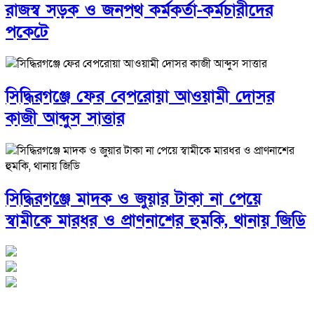
রাজস্ব সড়ক ও জনপথ কর্মকর্তা-কর্মচারীদের
পকেটে
সিদ্ধিরগঞ্জে ফের বেপরোয়া আওয়ামী দোসর
কাজী আব্দুস সাত্তার
সিদ্ধিরগঞ্জে মাদক ও জুয়ার টাকা না পেয়ে
স্বামীকে মারধর ও প্রাণনাশের হুমকি, থানায় জিডি