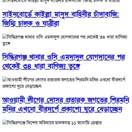
সাইনবোর্ডে কাইল্লা মাসুদ বাহিনীর চাঁদাবাজি:
জিম্মি চালক ও যাত্রীরা
সিদ্ধিরগঞ্জ থানার ওসি এমদাদুল যোগদানের পর
থেকেই ৩৪ ধারা বাণিজ্য তুঙ্গে
আওয়ামী লীগের দোসর প্রতারক জগতের শিরমনি
মনির এখনো বীরদর্পে প্রকাশ্যে ঘুরে বেড়াচ্ছেন