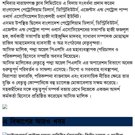
শনিবার নারায়ণগঞ্জ ক্লাব লিমিটেডে এ বিদায় সংবর্ধনা প্রদান করেন
বাংলাদেশ পেট্রোলিয়াম ডিলার্স, ডিস্ট্রিবিউটর্স, এজেন্টস এন্ড পেট্রোল পাম্প
ওনার্স এসোসিয়েশন ট্যাংকলরী ওনার্স ইউনিট।
এসময় উপস্থিত ছিলেন বাংলাদেশ পেট্রোলিয়াম ডিলার্স, ডিস্ট্রিবিউটর্স,
এজেন্টস এন্ড পেট্রোল পাম্প ওনার্স এসোসিয়েশনের সভাপতি হাজী ফজলুল
হক, কর্যকারী সভাপতি হাজী সাইজুদ্দিন মাদবর, সাধারণ সম্পাদক মোহাম্মদ
রাজিব আহামেদসহ ব্যবসায়ী ও অত্র সংগঠনের নেতৃবৃন্দরা।
আসিফ মালিক, পদ্মা অয়েল পিএলসি এর মহাব্যবস্থাপক (পরিচালন ও
পরিকল্পনা) হিসেবে সম্প্রতি অবসর নিয়েছেন।
আসিফ মালিকের নেতৃত্বে পদ্মা অয়েল পিএলসি এর অপারেশন বিভাগে অনেক
গুরুত্বপূর্ণ পরিবর্তন ও সাফল্য এসেছে। ডিপো ও সরবরাহ ব্যবস্থাপনা,
নিরাপত্তা তদারকি, পরিকল্পনা বাস্তবায়ন এবং ব্যবসায়িক নীতির ক্ষেত্রে তার
যুক্তি ও নেতৃত্ব কোম্পানিকে বহু চ্যালেঞ্জ মোকাবেলায় সক্ষম করেছে।
সহকর্মীদের সঙ্গে বন্ধুত্বপূর্ণ সম্পর্ক বজায় রেখে নিজেকে একজন আদর্শ
কর্মকর্তা হিসেবে প্রতিষ্ঠিত করেছেন আসিফ মালিক ।
এ বিভাগের আরও খবর